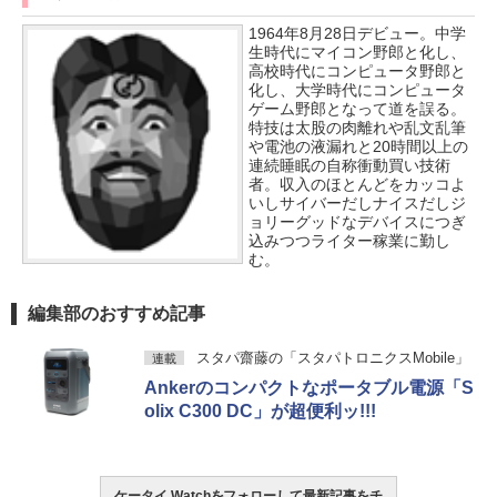
1964年8月28日デビュー。中学
生時代にマイコン野郎と化し、
高校時代にコンピュータ野郎と
化し、大学時代にコンピュータ
ゲーム野郎となって道を誤る。
特技は太股の肉離れや乱文乱筆
や電池の液漏れと20時間以上の
連続睡眠の自称衝動買い技術
者。収入のほとんどをカッコよ
いしサイバーだしナイスだしジ
ョリーグッドなデバイスにつぎ
込みつつライター稼業に勤し
む。
編集部のおすすめ記事
スタパ齋藤の「スタパトロニクスMobile」
連載
Ankerのコンパクトなポータブル電源「S
olix C300 DC」が超便利ッ!!!
ケータイ Watchをフォローして最新記事をチ