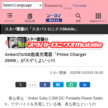
Powered by
Translate
ケータイ Watch
周辺機器/アクセサリー
モバイルバッテリー
カテゴリ
過去記事
検索
Impressサイト
スタパ齋藤の「スタパトロニクスMobile」
AnkerのUSB急速充電器「Prime Charger
250W」がスゲくよいッ!!!
スタパ齋藤
2025年1月20日 00:00
リスト
夜な夜な「Anker Solix C300 DC Portable Power Statio
n」でデバイスを充電している俺。夜な夜なというの