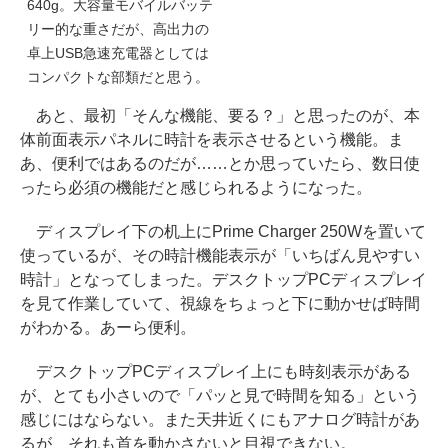
640g。大容量モバイルバッテ
リー的な重さだが、高出力の
卓上USB急速充電器としては
コンパクトな部類だと思う。
あと、最初「そんな機能、要る？」と思ったのが、本
体前面表示パネルに時計を表示させるという機能。ま
あ、便利ではあるのだが……とか思っていたら、数日使
ったら必須の機能だと感じられるようになった。
ディスプレイ下の机上にPrime Charger 250Wを置いて
使っているが、その時計機能表示が「いちばん見やすい
時計」となってしまった。デスクトップPCディスプレイ
を見て作業していて、視線をちょっと下に動かせば時間
がわかる。あーら便利。
デスクトップPCディスプレイ上にも時刻表示がある
が、とても小さいので「パッと見で時間を知る」という
感じにはならない。また天井近くにもアナログ時計があ
るが、それも首を動かさないと目視できない。