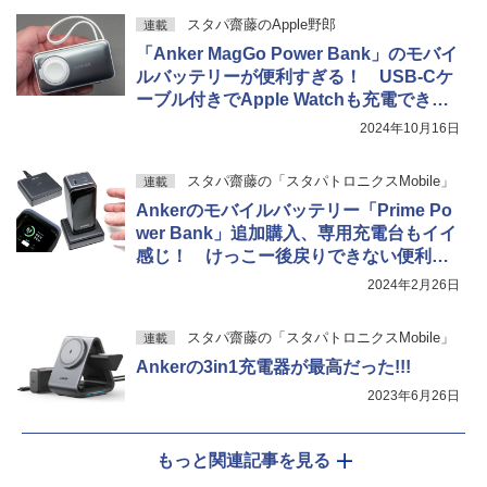
スタパ齋藤のApple野郎
連載
「Anker MagGo Power Bank」のモバイ
ルバッテリーが便利すぎる！ USB-Cケ
ーブル付きでApple Watchも充電できる
のがイイ！
2024年10月16日
スタパ齋藤の「スタパトロニクスMobile」
連載
Ankerのモバイルバッテリー「Prime Po
wer Bank」追加購入、専用充電台もイイ
感じ！ けっこー後戻りできない便利
さ!!!
2024年2月26日
スタパ齋藤の「スタパトロニクスMobile」
連載
Ankerの3in1充電器が最高だった!!!
2023年6月26日
もっと関連記事を見る