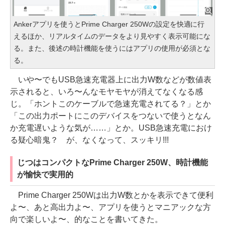
Ankerアプリを使うとPrime Charger 250Wの設定を快適に行
えるほか、リアルタイムのデータをより見やすく表示可能にな
る。また、後述の時計機能を使うにはアプリの使用が必須とな
る。
いや〜でもUSB急速充電器上に出力W数などが数値表
示されると、いろ〜んなモヤモヤが消えてなくなる感
じ。「ホントこのケーブルで急速充電されてる？」とか
「この出力ポートにこのデバイスをつないで使うとなん
か充電遅いような気が……」とか。USB急速充電におけ
る疑心暗鬼？ が、なくなって、スッキリ!!!
じつはコンパクトなPrime Charger 250W、時計機能
が愉快で実用的
Prime Charger 250Wは出力W数とかを表示できて便利
よ〜、あと高出力よ〜、アプリを使うとマニアックな方
向で楽しいよ〜、的なことを書いてきた。