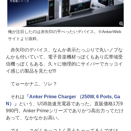
俺が注目したのは赤矢印の平べったいデバイス。※AnkerWeb
サイトより抜粋。
赤矢印のデバイス、なんか表示たっぷりで丸いノブな
んかも付いていて、電子音楽機材っぽくもあり広帯域受
信機っぽくもある、久々に物理的にサイバーでカッコイ
イ感じの製品を見たゼ!!!
てゅーかナニ、ソレ？
それは
「Anker Prime Charger （250W, 6 Ports, Ga
N）」
という、USB急速充電器であった。直販価格1万9
990円。Anker Primeシリーズでありかつ高出力ってだけ
あって、なかなかお高い。
でも……スゲくカッコよく見えちゃってるんですけ