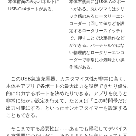
本体前面の表示パネル下に
本体右側面にはUSB-A×2ポー
USB-C×4ポートがある。
トがある。丸いツマミはクリ
ック感のあるロータリーエン
コーダー（回して値などを設
定するロータリースイッチ）
で、押すことで決定操作など
ができる。バーチャルではな
い物理的なロータリーエンコ
ーダーで非常に小気味よい操
作感がある。
このUSB急速充電器、カスタマイズ性が非常に高く、
本体やアプリで各ポートの最大出力を設定できたり優先
的に出力するポートを決めたりできる。アプリを使うと
非常に細かい設定を行えて、たとえば「この時間帯だけ
出力可能にする」といったオンオフタイマーを設定する
こともできる。
そこまでする必要性は……あぁでも帰宅してデバイス
を充電器につないだら、そのままあとは寝ちゃっても不