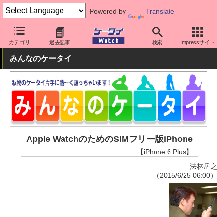
Powered by
Translate
ケータイ Watch
OS
iPhone (iOS)
iPhone本体
カテゴリ
過去記事
検索
Impressサイト
みんなのケータイ
Apple WatchのためのSIMフリー版iPhone
【iPhone 6 Plus】
法林岳之
（2015/6/25 06:00）