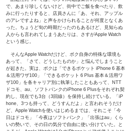
で、あまり珍しくないけど、街中でご飯を食べたり、飲
みに行ったりすると、店員さんに「あ、それ、アップル
のアレですよね」と声をかけられることが何度となくあ
った。ちょうど旬の時期だったのもあるけど、見知らぬ
人からも言われてしまうあたりは、さすがApple Watch
という感じ。
そんなApple Watchだけど、ボク自身の特殊な環境も
あって、「さて、どうしたものか」と悩んでしまうこと
が起きた。実は、ボクは「できるポケット iPhone 6 基本
＆活用ワザ100」「できるポケット 6 Plus 基本＆活用ワ
ザ100」を各キャリア別に執筆したこともあって、NTT
ドコモ、au、ソフトバンクのiPhone 6 Plusをそれぞれ契
約し、現在でも3台（3回線）を保持し続けている。「iP
hone、3つも持って、どうすんだよ」と言われそうだけ
ど、Apple Watchを使いはじめるまでは、それこそ「今
日はドコモ」「今夜はソフトバンク」「出張はau」くら
いの勢いで、その日の気分で自由に使い分けていた。と