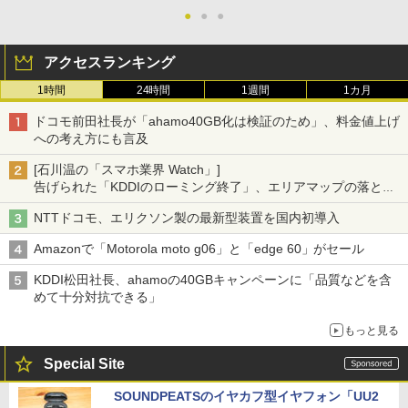
●
●
●
アクセスランキング
1時間
24時間
1週間
1カ月
ドコモ前田社長が「ahamo40GB化は検証のため」、料金値上げ
への考え方にも言及
[石川温の「スマホ業界 Watch」]
告げられた「KDDIのローミング終了」、エリアマップの落とし
穴と楽天モバイルの課題
NTTドコモ、エリクソン製の最新型装置を国内初導入
Amazonで「Motorola moto g06」と「edge 60」がセール
KDDI松田社長、ahamoの40GBキャンペーンに「品質などを含
めて十分対抗できる」
もっと見る
Special Site
SOUNDPEATSのイヤカフ型イヤフォン「UU2