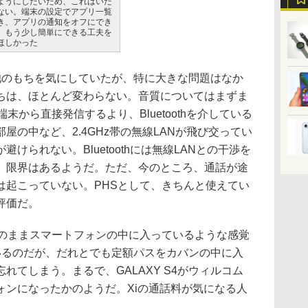
ようにしたいため、これはいた
ない。端末の設定でアプリ一覧
き、アプリの通知をオフにでき
、もう少し簡単にできる工夫を
ほしかった
電池のもちを気にしていたが、特に大きな問題はなか
ちは、ほとんど変わらない。音質についてはまずま
末から直接発信するより、Bluetoothを介している
屋の中など、2.4GHz帯の無線LANが飛び交ってい
けられない。Bluetoothには無線LANとの干渉を
、限界はあるようだ。ただ、今のところ、通話が途
は起こっていない。PHSとして、きちんと使えてい
評価だ。
のままスマートフォンの中に入っているような感覚
いるのだが、だれとでも定額パスをカバンの中に入
れてしまう。まるで、GALAXY S4がウィルコム
ォンになったかのようだ。Xiの通話料が気になる人