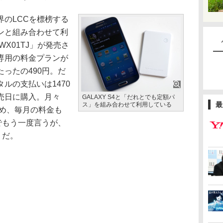
のLCCを標榜する
ンと組み合わせて利
X01TJ」が発売さ
専用の料金プランが
ったの490円。だ
ルの支払いは1470
売日に購入。月々
GALAXY S4と「だれとでも定額パ
最
ス」を組み合わせて利用している
くため、毎月の料金も
でもう一度言うが、
」だ。