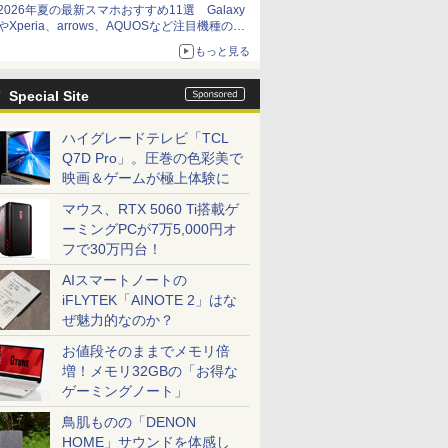
2026年夏の最新スマホおすすめ11選 Galaxy
やXperia、arrows、AQUOSなど注目機種の特
徴は
もっと見る
Special Site
ハイグレードテレビ「TCL
Q7D Pro」。圧巻の色彩美で
映画＆ゲームが極上体験に
マウス、RTX 5060 Ti搭載ゲ
ーミングPCが7万5,000円オ
フで30万円台！
AIスマートノートの
iFLYTEK「AINOTE 2」はな
ぜ魅力的なのか？
お値段そのままでメモリ倍
増！メモリ32GBの「お得な
ゲーミングノート」
鳥肌ものの「DENON
HOME」サウンドを体感し