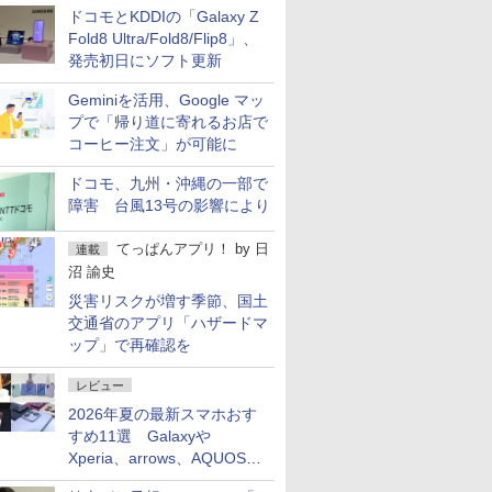
ドコモとKDDIの「Galaxy Z
Fold8 Ultra/Fold8/Flip8」、
発売初日にソフト更新
Geminiを活用、Google マッ
プで「帰り道に寄れるお店で
コーヒー注文」が可能に
ドコモ、九州・沖縄の一部で
障害 台風13号の影響により
てっぱんアプリ！
by
日
連載
沼 諭史
災害リスクが増す季節、国土
交通省のアプリ「ハザードマ
ップ」で再確認を
レビュー
2026年夏の最新スマホおす
すめ11選 Galaxyや
Xperia、arrows、AQUOSな
ど注目機種の特徴は