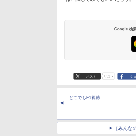
Google
ポスト
リスト
シ
どこでもF1視聴
▲
［みんな