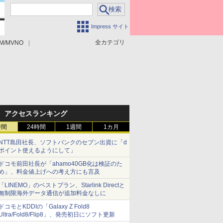
Impress サイト
全カテゴリ
M/MVNO
アクセスランキング
時間
24時間
1週間
1カ月
NTT島田社長、ソフトバンクのセブン出資に「d
ポイント使えるようにして」
ドコモ前田社長が「ahamo40GB化は検証のた
め」、料金値上げへの考え方にも言及
「LINEMO」のベストプラン、Starlink Directと
無制限海外データ通信が追加料金なしに
ドコモとKDDIの「Galaxy Z Fold8
Ultra/Fold8/Flip8」、発売初日にソフト更新