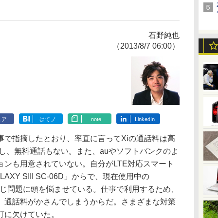
石野純也
（2013/8/7 06:00）
ェア
はてブ
note
LinkedIn
で指摘したとおり、率直に言ってXiの通話料は高
もし、無料通話もない。また、auやソフトバンクのよ
ョンも用意されていない。自分がLTE対応スマート
Y SIII SC-06D」からで、現在使用中の
E」でも同じ問題に頭を悩ませている。仕事で利用するため、
、通話料がかさんでしまうからだ。さまざまな対策
打に欠けていた。