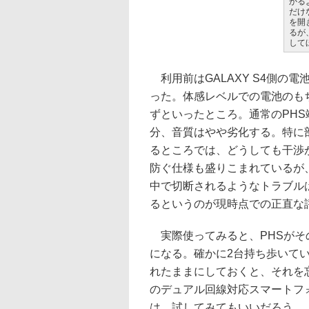
かる
だけ
を開
るが
して
利用前はGALAXY S4側の
った。体感レベルでの電池のも
ずといったところ。通常のPHS端
分、音質はやや劣化する。特に部
るところでは、どうしても干渉が避
防ぐ仕様も盛りこまれているが
中で切断されるようなトラブル
るというのが現時点での正直な
実際使ってみると、PHSがそ
になる。確かに2台持ち歩いて
れたままにしておくと、それを忘
のデュアル回線対応スマートフ
は、試してみてもいいだろう。