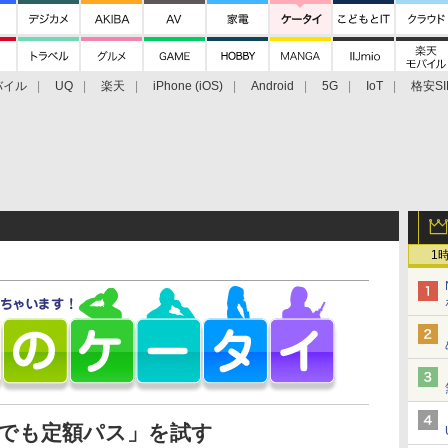
バイル
UQ
楽天
iPhone (iOS)
Android
5G
IoT
格安SI
アクセサリー
業界動向
法人向け
最新技術/その他
1
れとでも定額パス」を試す