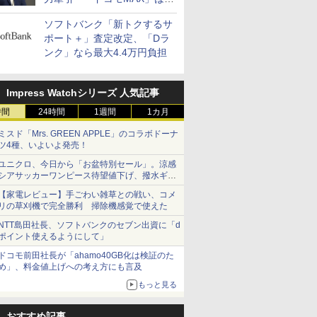
400万契約突破
ソフトバンク「新トクするサ
ポート＋」査定改定、「Dラ
ンク」なら最大4.4万円負担
Impress Watchシリーズ 人気記事
時間
24時間
1週間
1カ月
ミスド「Mrs. GREEN APPLE」のコラボドーナ
ツ4種、いよいよ発売！
ユニクロ、今日から「お盆特別セール」。涼感
シアサッカーワンピース待望値下げ、撥水ギア
ショーツは1990円に
【家電レビュー】手ごわい雑草との戦い、コメ
リの草刈機で完全勝利 掃除機感覚で使えた
NTT島田社長、ソフトバンクのセブン出資に「d
ポイント使えるようにして」
ドコモ前田社長が「ahamo40GB化は検証のた
め」、料金値上げへの考え方にも言及
もっと見る
おすすめ記事