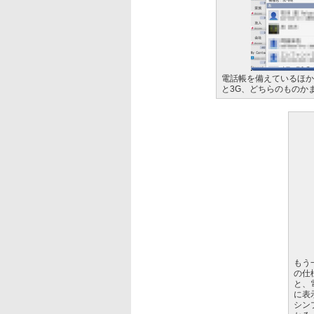
電話帳を備えているほか
と3G、どちらのものか
もう
の仕
と、
に表
シン