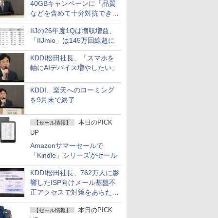
40GBキャンペーンに「品質
などを含めて十分対抗でき
る」
IIJの26年度1Qは増収増益、
「IIJmio」は145万回線超に
KDDI松田社長、「スマホを
軸にAIデバイス増やしたい」
KDDI、楽天へのローミング
を9月末で終了
本日のPICK
【セール情報】
UP
Amazonサマーセールで
「Kindle」シリーズがセール
KDDI松田社長、762万人に影
響したISP向けメール基盤不
正アクセスで対策をあらため
て説明
本日のPICK
【セール情報】