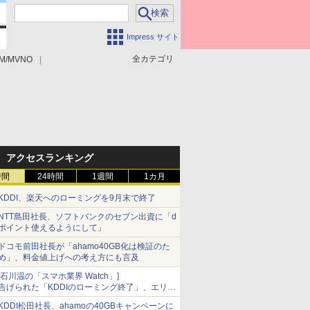
Impress サイト
全カテゴリ
M/MVNO
アクセスランキング
時間
24時間
1週間
1カ月
KDDI、楽天へのローミングを9月末で終了
NTT島田社長、ソフトバンクのセブン出資に「d
ポイント使えるようにして」
ドコモ前田社長が「ahamo40GB化は検証のた
め」、料金値上げへの考え方にも言及
[石川温の「スマホ業界 Watch」]
告げられた「KDDIのローミング終了」、エリア
マップの落とし穴と楽天モバイルの課題
KDDI松田社長、ahamoの40GBキャンペーンに