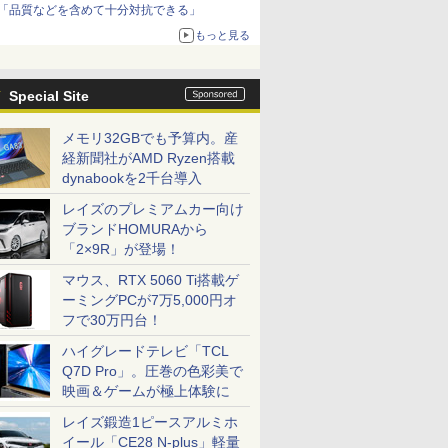
「品質などを含めて十分対抗できる」
もっと見る
Special Site
メモリ32GBでも予算内。産
経新聞社がAMD Ryzen搭載
dynabookを2千台導入
レイズのプレミアムカー向け
ブランドHOMURAから
「2×9R」が登場！
マウス、RTX 5060 Ti搭載ゲ
ーミングPCが7万5,000円オ
フで30万円台！
ハイグレードテレビ「TCL
Q7D Pro」。圧巻の色彩美で
映画＆ゲームが極上体験に
レイズ鍛造1ピースアルミホ
イール「CE28 N-plus」軽量