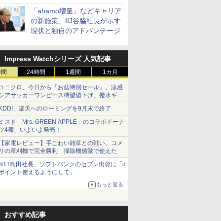
「ahamo増量」などキャリア
の新施策、IIJ谷脇社長が示す
現状と独自のアドバンテージ
Impress Watchシリーズ 人気記事
時間
24時間
1週間
1カ月
ユニクロ、今日から「お盆特別セール」。涼感
シアサッカーワンピース待望値下げ、撥水ギア
ショーツは1990円に
KDDI、楽天へのローミングを9月末で終了
ミスド「Mrs. GREEN APPLE」のコラボドーナ
ツ4種、いよいよ発売！
【家電レビュー】手ごわい雑草との戦い、コメ
リの草刈機で完全勝利 掃除機感覚で使えた
NTT島田社長、ソフトバンクのセブン出資に「d
ポイント使えるようにして」
もっと見る
おすすめ記事