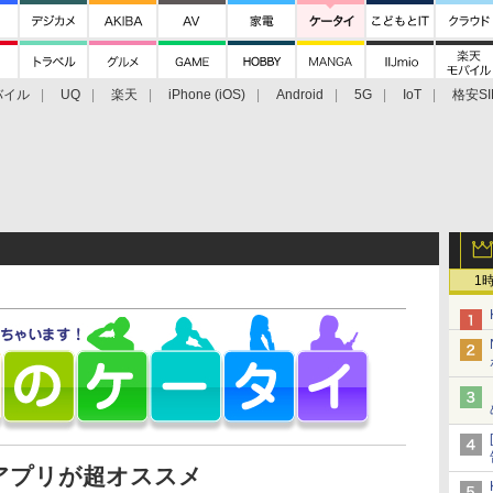
バイル
UQ
楽天
iPhone (iOS)
Android
5G
IoT
格安SI
アクセサリー
業界動向
法人向け
最新技術/その他
1
アプリが超オススメ