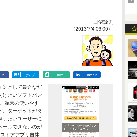
日沼諭史
（2013/7/4 06:00）
ェア
はてブ
note
LinkedIn
ォンとして最適なだ
あげたいソフトバン
」。端末の使いやす
ど、ターゲットがタ
倒したいユーザーに
トールできないのが
ayのストアアプリ自体