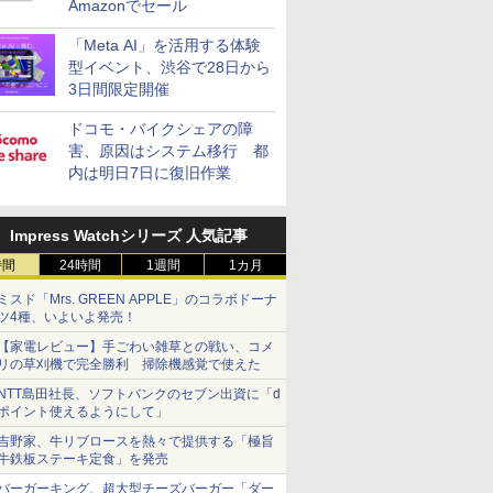
Amazonでセール
「Meta AI」を活用する体験
型イベント、渋谷で28日から
3日間限定開催
ドコモ・バイクシェアの障
害、原因はシステム移行 都
内は明日7日に復旧作業
Impress Watchシリーズ 人気記事
時間
24時間
1週間
1カ月
ミスド「Mrs. GREEN APPLE」のコラボドーナ
ツ4種、いよいよ発売！
【家電レビュー】手ごわい雑草との戦い、コメ
リの草刈機で完全勝利 掃除機感覚で使えた
NTT島田社長、ソフトバンクのセブン出資に「d
ポイント使えるようにして」
吉野家、牛リブロースを熱々で提供する「極旨
牛鉄板ステーキ定食」を発売
バーガーキング、超大型チーズバーガー「ダー