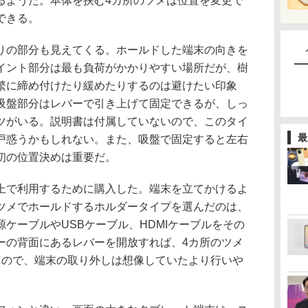
るようだ。本体を挟む4カ所のツメは位置を変更で
できる。
の部分も見えてくる。ホールドした端末の向きを
イント部分は最も負荷がかかりやすい場所だが、樹
繁に締め付けたり緩めたりするのは避けたい印象
吸盤部分はレバーで引き上げて固定できるが、しっ
ツがいる。説明書は付属していないので、このタイ
最
戸惑うかもしれない。また、吸盤で固定すると左右
初の位置決めは重要だ。
で利用するために購入した。端末を立てかけるよ
ツメでホールドするホルダータイプを選んだのは、
ケーブルやUSBケーブル、HDMIケーブルをその
ーの背面にあるレバーを開放すれば、4カ所のツメ
るので、端末の取り外しは想像していたより行いや