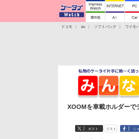
ドコモ
au
ソフトバンク
ワイモ
格安スマホ/SIMフリースマホ
周辺機器/
XOOMを車載ホルダーで
ポスト
リスト
シ