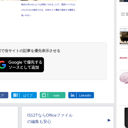
端末を浮かせたような状態にできることで、電源ケーブルな
どをそのまま接続できる。USBホスト機能で接続する機器も
使いやすい
 検索で当サイトの記事を優先表示させる
ェア
はてブ
note
LinkedIn
IS12TならOfficeファイル
▲
の編集も安心