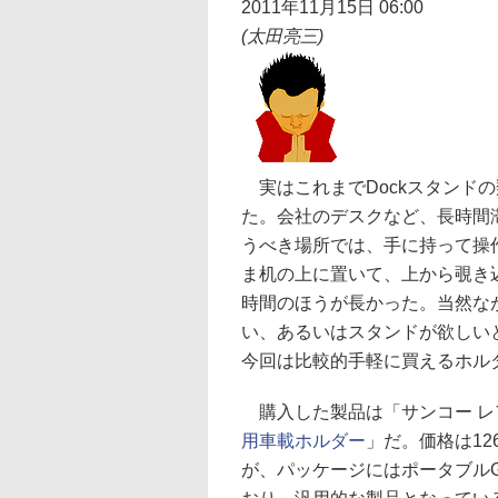
2011年11月15日 06:00
(太田亮三)
実はこれまでDockスタンド
た。会社のデスクなど、長時間滞
うべき場所では、手に持って操
ま机の上に置いて、上から覗き
時間のほうが長かった。当然な
い、あるいはスタンドが欲しい
今回は比較的手軽に買えるホル
購入した製品は「サンコー レ
用車載ホルダー
」だ。価格は12
が、パッケージにはポータブル