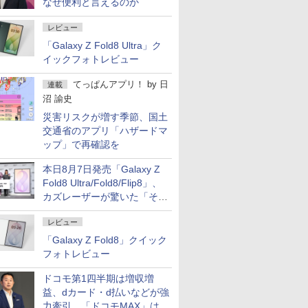
なぜ便利と言えるのか
レビュー
「Galaxy Z Fold8 Ultra」ク
イックフォトレビュー
てっぱんアプリ！
by
日
連載
沼 諭史
災害リスクが増す季節、国土
交通省のアプリ「ハザードマ
ップ」で再確認を
本日8月7日発売「Galaxy Z
Fold8 Ultra/Fold8/Flip8」、
カズレーザーが驚いた「そば
屋のメニュー並みの薄さ」
レビュー
「Galaxy Z Fold8」クイック
フォトレビュー
ドコモ第1四半期は増収増
益、dカード・d払いなどが強
力牽引 「ドコモMAX」は