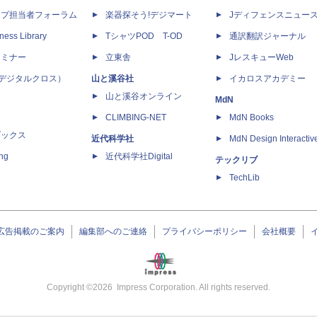
ップ担当者フォーラム
楽器探そう!デジマート
Jディフェンスニュー
ness Library
TシャツPOD T-OD
通訳翻訳ジャーナル
セミナー
立東舎
JレスキューWeb
 X（デジタルクロス）
山と溪谷社
イカロスアカデミー
山と溪谷オンライン
MdN
CLIMBING-NET
MdN Books
ブックス
近代科学社
MdN Design Interactiv
ing
近代科学社Digital
テックリブ
TechLib
広告掲載のご案内
編集部へのご連絡
プライバシーポリシー
会社概要
Copyright ©
2026
Impress Corporation. All rights reserved.