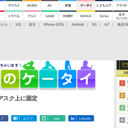
バイル
UQ
楽天
iPhone (iOS)
Android
5G
IoT
格安SI
アクセサリー
業界動向
法人向け
最新技術/その他
1
デスク上に固定
ェア
はてブ
note
LinkedIn