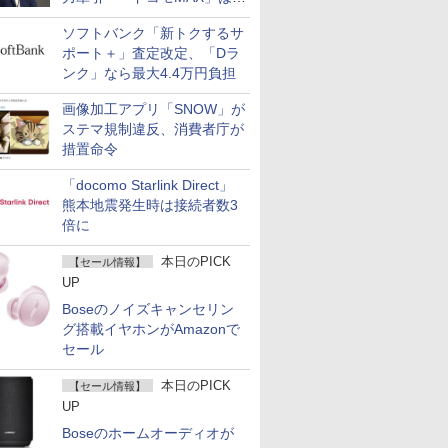
400万契約突破
ソフトバンク「新トクするサ
ポート＋」査定改定、「Dラ
ンク」なら最大4.4万円負担
画像加工アプリ「SNOW」が
ステマ規制違反、消費者庁が
措置命令
「docomo Starlink Direct」
熊本地震発生時は接続者数3
倍に
本日のPICK
【セール情報】
UP
Boseのノイズキャンセリン
グ搭載イヤホンがAmazonで
セール
本日のPICK
【セール情報】
UP
Boseのホームオーディオが