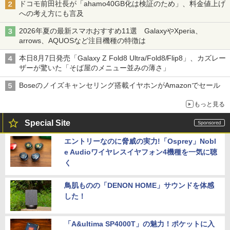
ドコモ前田社長が「ahamo40GB化は検証のため」、料金値上げ
への考え方にも言及
2026年夏の最新スマホおすすめ11選 GalaxyやXperia、
arrows、AQUOSなど注目機種の特徴は
本日8月7日発売「Galaxy Z Fold8 Ultra/Fold8/Flip8」、カズレー
ザーが驚いた「そば屋のメニュー並みの薄さ」
Boseのノイズキャンセリング搭載イヤホンがAmazonでセール
もっと見る
Special Site
エントリーなのに脅威の実力!「Osprey」Nobl
e Audioワイヤレスイヤフォン4機種を一気に聴
く
鳥肌ものの「DENON HOME」サウンドを体感
した！
「A&ultima SP4000T」の魅力！ポケットに入