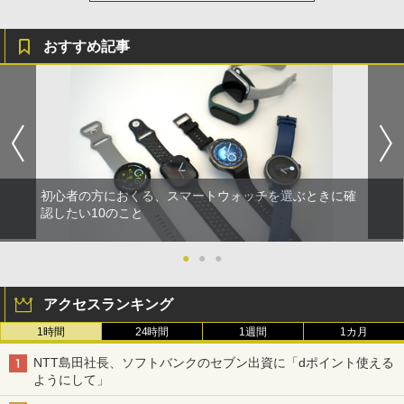
おすすめ記事
初心者の方におくる、スマートウォッチを選ぶときに確
認したい10のこと
●
●
●
アクセスランキング
1時間
24時間
1週間
1カ月
NTT島田社長、ソフトバンクのセブン出資に「dポイント使える
ようにして」