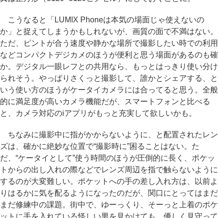
こうなると「LUMIX Phoneは本気の場面じゃ使えないの
か」と捉えてしまうかもしれないが、画質の面で不満はない。
ただ、ピントが合う速度や静かな場所で撮影したい時での利用
などコンパクトデジカメのほうが便利と思う場面があるのも確
か。デジタル一眼レフとの共用なら、もっとはっきり使い分け
られそう。やっぱりさくっと撮影して、誰かとシェアする、と
いう使い方のほうがケータイカメラには合ってると思う。全般
的に満足度が高いカメラ機能だが、スマートフォンと比べる
と、カメラ対応のiアプリがもっと充実して欲しいかも。
ちなみに撮影中に指がかからないように、と配置されたレン
ズは、確かに絶妙な位置で“撮影時に”困ることはない。た
だ、“ケータイとして”使う時間のほうが圧倒的に長く、ポケッ
トからの出し入れの際などでレンズ周辺を指で触らないように
するのが大変難しい。ポケットへの手の差し入れ方は、以前よ
りはるかに気を配るようになったのだが、関口にとってはまだ
まだ修練中の課題。街中で、ゆーっくり、そーっと上着のポケ
ットに手を入れている怪しい男を見かけても、優しく見守って