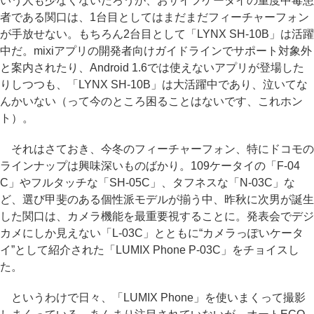
いう人も少なくないだろうが、おサイフケータイの重度中毒患
者である関口は、1台目としてはまだまだフィーチャーフォン
が手放せない。もちろん2台目として「LYNX SH-10B」は活躍
中だ。mixiアプリの開発者向けガイドラインでサポート対象外
と案内されたり、Android 1.6では使えないアプリが登場した
りしつつも、「LYNX SH-10B」は大活躍中であり、泣いてな
んかいない（って今のところ困ることはないです、これホン
ト）。
それはさておき、今冬のフィーチャーフォン、特にドコモの
ラインナップは興味深いものばかり。109ケータイの「F-04
C」やフルタッチな「SH-05C」、タフネスな「N-03C」な
ど、選び甲斐のある個性派モデルが揃う中、昨秋に次男が誕生
した関口は、カメラ機能を最重要視することに。発表会でデジ
カメにしか見えない「L-03C」とともに“カメラっぽいケータ
イ”として紹介された「LUMIX Phone P-03C」をチョイスし
た。
というわけで日々、「LUMIX Phone」を使いまくって撮影