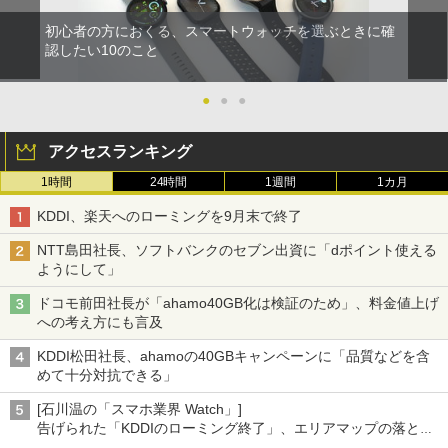
初心者の方におくる、スマートウォッチを選ぶときに確
認したい10のこと
●
●
●
アクセスランキング
1時間
24時間
1週間
1カ月
KDDI、楽天へのローミングを9月末で終了
NTT島田社長、ソフトバンクのセブン出資に「dポイント使える
ようにして」
ドコモ前田社長が「ahamo40GB化は検証のため」、料金値上げ
への考え方にも言及
KDDI松田社長、ahamoの40GBキャンペーンに「品質などを含
めて十分対抗できる」
[石川温の「スマホ業界 Watch」]
告げられた「KDDIのローミング終了」、エリアマップの落とし
穴と楽天モバイルの課題