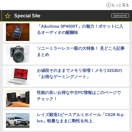
もっと見る
Special Site
「A&ultima SP4000T」の魅力！ポケットに入
るオーディオの醍醐味
ソニーミラーレス一眼の大特集！ 見どころ記事
まとめ
お値段そのままでメモリ倍増！メモリ32GBの
「お得なゲーミングノート」
性能の良いお得な中古PC情報はこのページで
チェック！
レイズ鍛造1ピースアルミホイール「CE28 N-p
lus」軽量なままに剛性を向上