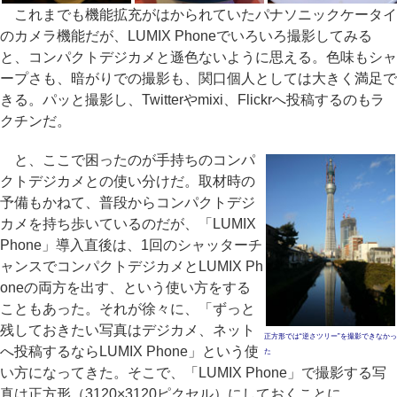
これまでも機能拡充がはかられていたパナソニックケータイ
のカメラ機能だが、LUMIX Phoneでいろいろ撮影してみる
と、コンパクトデジカメと遜色ないように思える。色味もシャ
ープさも、暗がりでの撮影も、関口個人としては大きく満足で
きる。パッと撮影し、Twitterやmixi、Flickrへ投稿するのもラ
クチンだ。
と、ここで困ったのが手持ちのコンパ
クトデジカメとの使い分けだ。取材時の
予備もかねて、普段からコンパクトデジ
カメを持ち歩いているのだが、「LUMIX
Phone」導入直後は、1回のシャッターチ
ャンスでコンパクトデジカメとLUMIX Ph
oneの両方を出す、という使い方をする
こともあった。それが徐々に、「ずっと
残しておきたい写真はデジカメ、ネット
正方形では“逆さツリー”を撮影できなかっ
へ投稿するならLUMIX Phone」という使
た
い方になってきた。そこで、「LUMIX Phone」で撮影する写
真は正方形（3120×3120ピクセル）にしておくことに。