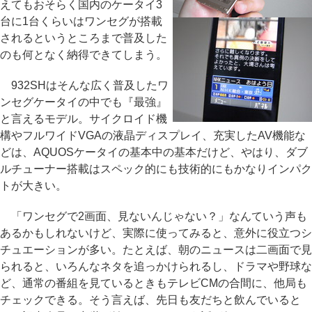
えてもおそらく国内のケータイ3
台に1台くらいはワンセグが搭載
されるというところまで普及した
のも何となく納得できてしまう。
932SHはそんな広く普及したワ
ンセグケータイの中でも『最強』
と言えるモデル。サイクロイド機
構やフルワイドVGAの液晶ディスプレイ、充実したAV機能な
どは、AQUOSケータイの基本中の基本だけど、やはり、ダブ
ルチューナー搭載はスペック的にも技術的にもかなりインパク
トが大きい。
「ワンセグで2画面、見ないんじゃない？」なんていう声も
あるかもしれないけど、実際に使ってみると、意外に役立つシ
チュエーションが多い。たとえば、朝のニュースは二画面で見
られると、いろんなネタを追っかけられるし、ドラマや野球な
ど、通常の番組を見ているときもテレビCMの合間に、他局も
チェックできる。そう言えば、先日も友だちと飲んでいると