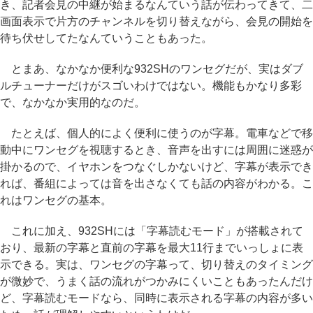
き、記者会見の中継が始まるなんていう話が伝わってきて、二
画面表示で片方のチャンネルを切り替えながら、会見の開始を
待ち伏せしてたなんていうこともあった。
とまあ、なかなか便利な932SHのワンセグだが、実はダブ
ルチューナーだけがスゴいわけではない。機能もかなり多彩
で、なかなか実用的なのだ。
たとえば、個人的によく便利に使うのが字幕。電車などで移
動中にワンセグを視聴するとき、音声を出すには周囲に迷惑が
掛かるので、イヤホンをつなぐしかないけど、字幕が表示でき
れば、番組によっては音を出さなくても話の内容がわかる。こ
れはワンセグの基本。
これに加え、932SHには「字幕読むモード」が搭載されて
おり、最新の字幕と直前の字幕を最大11行までいっしょに表
示できる。実は、ワンセグの字幕って、切り替えのタイミング
が微妙で、うまく話の流れがつかみにくいこともあったんだけ
ど、字幕読むモードなら、同時に表示される字幕の内容が多い