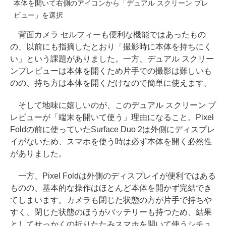
本体を開いて右側のアイコンから「デュアル スクリーン プレ
ビュー」を選択
背面カメラ セルフィーも便利な機能ではあったもの
の、以前にも指摘したとおり「撮影時に本体を持ちにく
い」という課題がありました。一方、デュアル スクリー
ンプレビューは本体を開くため片手での撮影は難しいも
のの、持ち方は本体を開くだけなので簡単に使えます。
そして地味に嬉しいのが、このデュアル スクリーン プ
レビューが「端末を開いて使う」理由になること。Pixel
Foldの前に使っていたSurface Duo 2は外側にディスプレ
イがないため、スマホを使う時は必ず本体を開く必然性
がありました。
一方、Pixel Foldは外側のディスプレイが便利ではある
ものの、基本的な操作はほとんど本体を開かず完結でき
てしまいます。カメラも閉じた状態の方が片手で持ちや
すく、閉じた状態のほうがバッテリーも持つため、結果
としてせっかくの折りたたみスマホを開いて使うシチュ