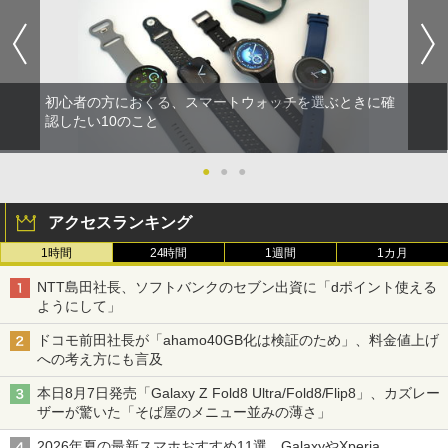
初心者の方におくる、スマートウォッチを選ぶときに確
認したい10のこと
●
●
●
アクセスランキング
1時間
24時間
1週間
1カ月
NTT島田社長、ソフトバンクのセブン出資に「dポイント使える
ようにして」
ドコモ前田社長が「ahamo40GB化は検証のため」、料金値上げ
への考え方にも言及
本日8月7日発売「Galaxy Z Fold8 Ultra/Fold8/Flip8」、カズレー
ザーが驚いた「そば屋のメニュー並みの薄さ」
2026年夏の最新スマホおすすめ11選 GalaxyやXperia、