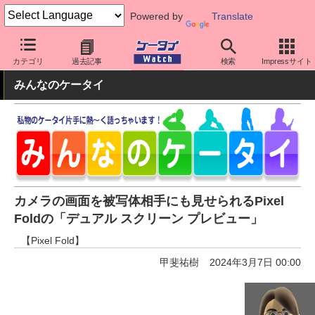
Powered by
Translate
ケータイ Watch
OS
Android
Pixel
カテゴリ
過去記事
検索
Impressサイト
みんなのケータイ
カメラの画面を被写体相手にも見せられるPixel
Foldの「デュアル スクリーン プレビュー」
【Pixel Fold】
甲斐祐樹
2024年3月7日 00:00