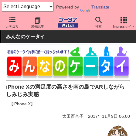
Powered by
Translate
ケータイ Watch
OS
iPhone (iOS)
iPhone本体
カテゴリ
過去記事
検索
Impressサイト
みんなのケータイ
iPhone Xの満足度の高さを南の島でARしながら
しみじみ実感
【iPhone X】
太田百合子
2017年11月9日 06:00