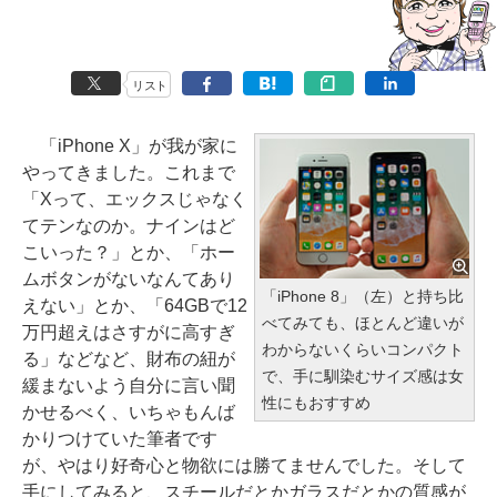
リスト
「iPhone X」が我が家に
やってきました。これまで
「Xって、エックスじゃなく
てテンなのか。ナインはど
こいった？」とか、「ホー
ムボタンがないなんてあり
「iPhone 8」（左）と持ち比
えない」とか、「64GBで12
べてみても、ほとんど違いが
万円超えはさすがに高すぎ
わからないくらいコンパクト
る」などなど、財布の紐が
で、手に馴染むサイズ感は女
緩まないよう自分に言い聞
性にもおすすめ
かせるべく、いちゃもんば
かりつけていた筆者です
が、やはり好奇心と物欲には勝てませんでした。そして
手にしてみると、スチールだとかガラスだとかの質感が