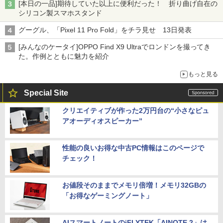
[本日の一品]期待していた以上に便利だった！ 折り曲げ自在の
シリコン製スマホスタンド
グーグル、「Pixel 11 Pro Fold」をチラ見せ 13日発表
[みんなのケータイ]OPPO Find X9 Ultraでロンドンを撮ってき
た。作例とともに魅力を紹介
もっと見る
Special Site
クリエイティブが作った2万円台の“小さなピュ
アオーディオスピーカー”
性能の良いお得な中古PC情報はこのページで
チェック！
お値段そのままでメモリ倍増！メモリ32GBの
「お得なゲーミングノート」
AIスマートノートのiFLYTEK「AINOTE 2」は