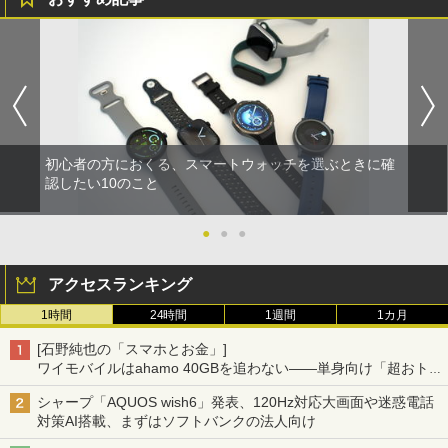
初心者の方におくる、スマートウォッチを選ぶときに確
認したい10のこと
●
●
●
アクセスランキング
1時間
24時間
1週間
1カ月
[石野純也の「スマホとお金」]
ワイモバイルはahamo 40GBを追わない――単身向け「超おトク
割」の安さと1年限定の注意点
シャープ「AQUOS wish6」発表、120Hz対応大画面や迷惑電話
対策AI搭載、まずはソフトバンクの法人向け