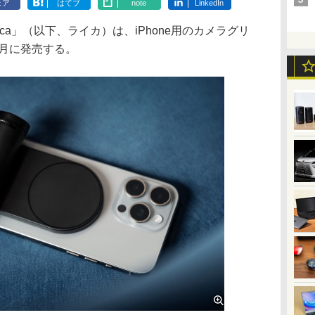
ェア
はてブ
note
LinkedIn
a」（以下、ライカ）は、iPhone用のカメラグリ
を2月に発売する。