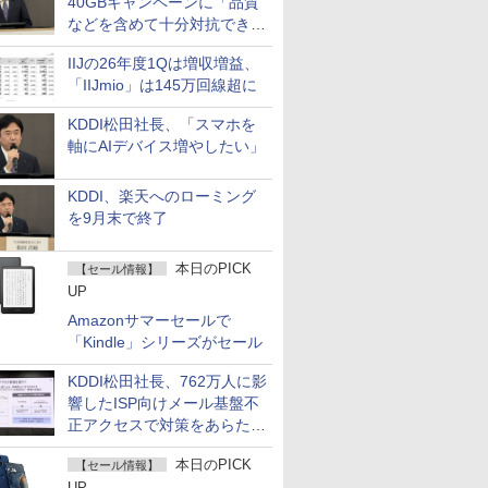
40GBキャンペーンに「品質
などを含めて十分対抗でき
る」
IIJの26年度1Qは増収増益、
「IIJmio」は145万回線超に
KDDI松田社長、「スマホを
軸にAIデバイス増やしたい」
KDDI、楽天へのローミング
を9月末で終了
本日のPICK
【セール情報】
UP
Amazonサマーセールで
「Kindle」シリーズがセール
KDDI松田社長、762万人に影
響したISP向けメール基盤不
正アクセスで対策をあらため
て説明
本日のPICK
【セール情報】
UP