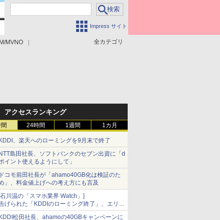
Impress サイト
全カテゴリ
M/MVNO
アクセスランキング
時間
24時間
1週間
1カ月
KDDI、楽天へのローミングを9月末で終了
NTT島田社長、ソフトバンクのセブン出資に「d
ポイント使えるようにして」
ドコモ前田社長が「ahamo40GB化は検証のた
め」、料金値上げへの考え方にも言及
[石川温の「スマホ業界 Watch」]
告げられた「KDDIのローミング終了」、エリア
マップの落とし穴と楽天モバイルの課題
KDDI松田社長、ahamoの40GBキャンペーンに