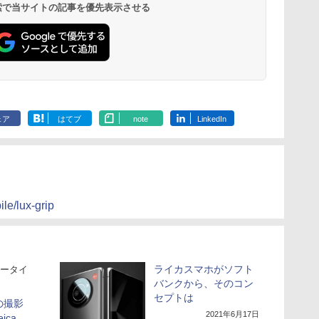
 検索で当サイトの記事を優先表示させる
ェア
はてブ
note
LinkedIn
le/lux-grip
ライカスマホがソフト
ータイ
バンクから、そのコン
セプトは
カの撮影
2021年6月17日
ica