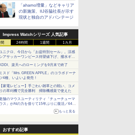
「ahamo増量」などキャリア
の新施策、IIJ谷脇社長が示す
現状と独自のアドバンテージ
Impress Watchシリーズ 人気記事
時間
24時間
1週間
1カ月
ユニクロ、今日から「お盆特別セール」。涼感
シアサッカーワンピース待望値下げ、撥水ギア
ショーツは1990円に
KDDI、楽天へのローミングを9月末で終了
ミスド「Mrs. GREEN APPLE」のコラボドーナ
ツ4種、いよいよ発売！
【家電レビュー】手ごわい雑草との戦い、コメ
リの草刈機で完全勝利 掃除機感覚で使えた
老舗のマウスユーティリティ「チューチューマ
ウス」がAIの力を借りて15年ぶりに復活／64bit
化、Windows 10/11、「Chrome」も走り回
もっと見る
る。復活記念で2026年末まで500円
おすすめ記事