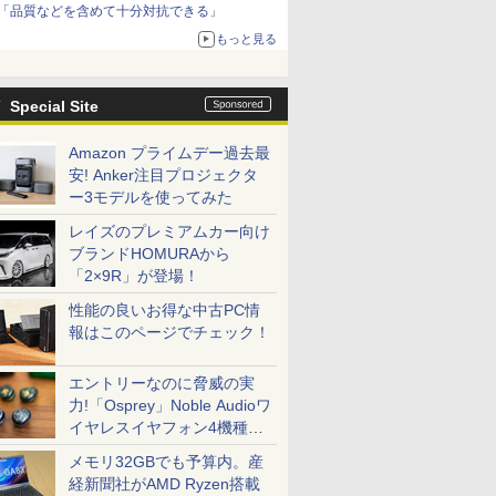
「品質などを含めて十分対抗できる」
もっと見る
Special Site
Amazon プライムデー過去最
安! Anker注目プロジェクタ
ー3モデルを使ってみた
レイズのプレミアムカー向け
ブランドHOMURAから
「2×9R」が登場！
性能の良いお得な中古PC情
報はこのページでチェック！
エントリーなのに脅威の実
力!「Osprey」Noble Audioワ
イヤレスイヤフォン4機種を
一気に聴く
メモリ32GBでも予算内。産
経新聞社がAMD Ryzen搭載