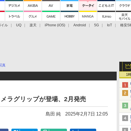
バイル
UQ
楽天
iPhone (iOS)
Android
5G
IoT
格安SI
アクセサリー
業界動向
法人向け
最新技術/その他
写真
1
e用カメラグリップが登場、2月発売
島田 純
2025年2月7日 12:05