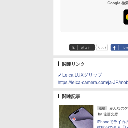
Google
ポスト
リスト
シ
関連リンク
🔗Leica LUXグリップ
https://leica-camera.com/ja-JP/mobi
関連記事
みんなのケ
連載
by
佐藤文彦
iPhoneでライ
体験ができる「Le