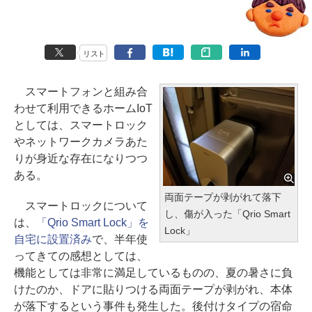
リスト
スマートフォンと組み合
わせて利用できるホームIoT
としては、スマートロック
やネットワークカメラあた
りが身近な存在になりつつ
ある。
両面テープが剥がれて落下
スマートロックについて
し、傷が入った「Qrio Smart
は、
「Qrio Smart Lock」を
Lock」
自宅に設置済み
で、半年使
ってきての感想としては、
機能としては非常に満足しているものの、夏の暑さに負
けたのか、ドアに貼りつける両面テープが剥がれ、本体
が落下するという事件も発生した。後付けタイプの宿命