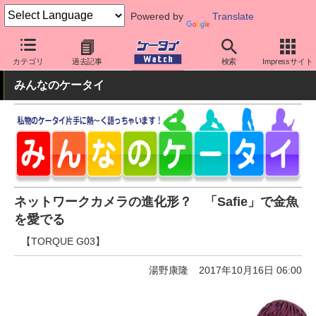
Powered by
Translate
ケータイ Watch
最新技術/その他
IoT
カテゴリ
過去記事
検索
Impressサイト
みんなのケータイ
ネットワークカメラの進化形？ 「Safie」で金魚
を愛でる
【TORQUE G03】
湯野康隆
2017年10月16日 06:00