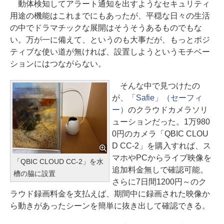
動体検知してアラート通知を出すようなセキュリティ
用途の機能はこれまでにもあったが、平穏な日々の生活
の中でドラマチックな展開はそうそうあるものでもな
い。万が一に備えて、というのも大事だが、もっとポジ
ティブな使い道が無ければ、設置しようというモチベー
ションにはつながらない。
そんな中で見つけたの
が、
「Safie」（セーフィ
ー）
のクラウドカメラソリ
ューションだった。1万980
0円のカメラ「QBIC CLOU
D CC-2」を購入すれば、ス
マホやPCからライブ映像を
「QBIC CLOUD CC-2」を水
追加料金無しで確認可能。
槽の脇に設置
さらに7日間1200円～のク
ラウド録画料金を支払えば、期間中に録画された映像か
ら動きがあったシーンを簡単に抜き出して確認できる。