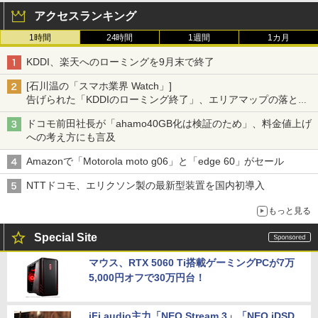
アクセスランキング
1時間
24時間
1週間
1カ月
KDDI、楽天へのローミングを9月末で終了
[石川温の「スマホ業界 Watch」]
告げられた「KDDIのローミング終了」、エリアマップの落とし
穴と楽天モバイルの課題
ドコモ前田社長が「ahamo40GB化は検証のため」、料金値上げ
への考え方にも言及
Amazonで「Motorola moto g06」と「edge 60」がセール
NTTドコモ、エリクソン製の最新型装置を国内初導入
もっと見る
Special Site
マウス、RTX 5060 Ti搭載ゲーミングPCが7万
5,000円オフで30万円台！
iFi audio主力「NEO Stream 3」「NEO iDSD