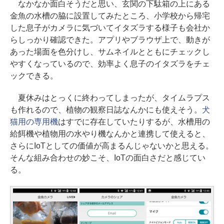
なかなか面白そうだと思い、玄関の下駄箱の上にある
金魚の水槽の脇に設置してみたところ、小学校から帰宅
した息子がカメラに気づいてイタズラする様子も会社か
らしっかり確認できた。アプリやブラウザ上で、動きが
あった場面を色分けし、サムネイルとともにチェックし
やすくなっているので、効率よく息子のイタズラをチェ
ックできる。
夏休みはとっくに終わってしまったが、タイムラプス
も作れるので、植物の観察日誌なんかにも使えそう。
犬
猫用の専用機
はすでに存在していたりするが、水槽用の
給餌機や植物用の水やり機なんかと連携して使えると、
さらにIoTとしての価値が高まるんじゃないかと思える。
そんな組み合わせの妙こそ、IoTの面白さだと感じてい
る。