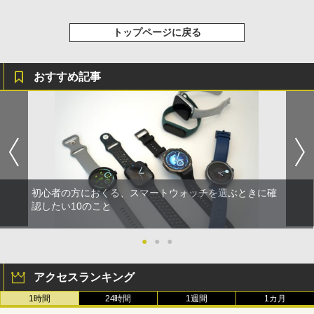
トップページに戻る
おすすめ記事
初心者の方におくる、スマートウォッチを選ぶときに確
認したい10のこと
●
●
●
アクセスランキング
1時間
24時間
1週間
1カ月