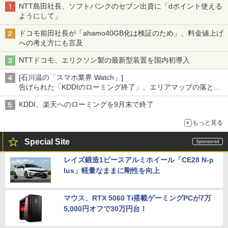
NTT島田社長、ソフトバンクのセブン出資に「dポイント使える
ようにして」
ドコモ前田社長が「ahamo40GB化は検証のため」、料金値上げ
への考え方にも言及
NTTドコモ、エリクソン製の最新型装置を国内初導入
[石川温の「スマホ業界 Watch」]
告げられた「KDDIのローミング終了」、エリアマップの落とし
穴と楽天モバイルの課題
KDDI、楽天へのローミングを9月末で終了
もっと見る
Special Site
レイズ鍛造1ピースアルミホイール「CE28 N-p
lus」軽量なままに剛性を向上
マウス、RTX 5060 Ti搭載ゲーミングPCが7万
5,000円オフで30万円台！