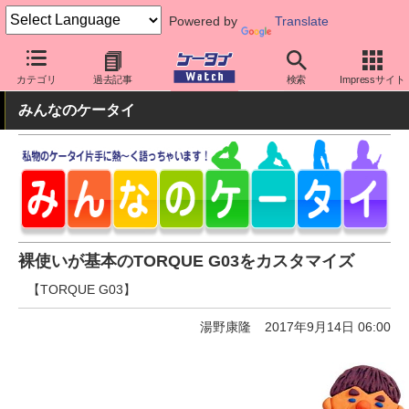
Powered by
Translate
ケータイ Watch
キャリア
au
TORQUE
カテゴリ
過去記事
検索
Impressサイト
みんなのケータイ
裸使いが基本のTORQUE G03をカスタマイズ
【TORQUE G03】
湯野康隆
2017年9月14日 06:00