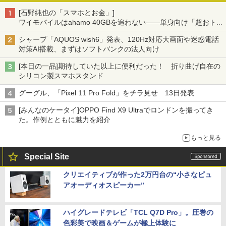
[石野純也の「スマホとお金」]
ワイモバイルはahamo 40GBを追わない――単身向け「超おトク
割」の安さと1年限定の注意点
シャープ「AQUOS wish6」発表、120Hz対応大画面や迷惑電話
対策AI搭載、まずはソフトバンクの法人向け
[本日の一品]期待していた以上に便利だった！ 折り曲げ自在の
シリコン製スマホスタンド
グーグル、「Pixel 11 Pro Fold」をチラ見せ 13日発表
[みんなのケータイ]OPPO Find X9 Ultraでロンドンを撮ってき
た。作例とともに魅力を紹介
もっと見る
Special Site
クリエイティブが作った2万円台の“小さなピュ
アオーディオスピーカー”
ハイグレードテレビ「TCL Q7D Pro」。圧巻の
色彩美で映画＆ゲームが極上体験に