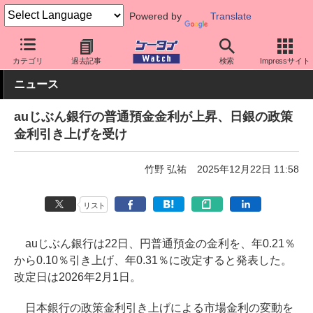
Powered by
Translate
ケータイ Watch
キャリア
au
アプリ・サービス
カテゴリ
過去記事
検索
Impressサイト
ニュース
auじぶん銀行の普通預金金利が上昇、日銀の政策
金利引き上げを受け
竹野 弘祐
2025年12月22日 11:58
リスト
auじぶん銀行は22日、円普通預金の金利を、年0.21％
から0.10％引き上げ、年0.31％に改定すると発表した。
改定日は2026年2月1日。
日本銀行の政策金利引き上げによる市場金利の変動を