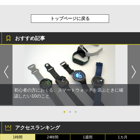
トップページに戻る
おすすめ記事
初心者の方におくる、スマートウォッチを選ぶときに確
認したい10のこと
●
●
●
アクセスランキング
1時間
24時間
1週間
1カ月