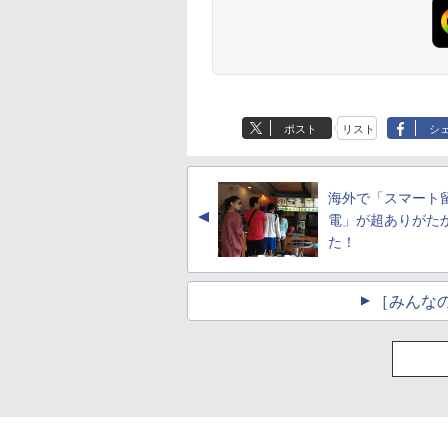
ポスト
リスト
シ
海外で「スマート
▲
電」が超ありがた
た！
［みんな