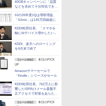
40GBキャンペーンに「品質
などを含めて十分対抗でき
る」
IIJの26年度1Qは増収増益、
「IIJmio」は145万回線超に
KDDI松田社長、「スマホを
軸にAIデバイス増やしたい」
KDDI、楽天へのローミング
を9月末で終了
本日のPICK
【セール情報】
UP
Amazonサマーセールで
「Kindle」シリーズがセール
KDDI松田社長、762万人に影
響したISP向けメール基盤不
正アクセスで対策をあらため
て説明
本日のPICK
【セール情報】