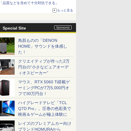
「品質などを含めて十分対抗できる」
もっと見る
Special Site
鳥肌ものの「DENON
HOME」サウンドを体感し
た！
クリエイティブが作った2万
円台の“小さなピュアオーデ
ィオスピーカー”
マウス、RTX 5060 Ti搭載ゲ
ーミングPCが7万5,000円オ
フで30万円台！
ハイグレードテレビ「TCL
Q7D Pro」。圧巻の色彩美で
映画＆ゲームが極上体験に
レイズのプレミアムカー向け
ブランドHOMURAから