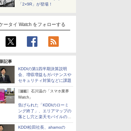
「2×9R」が登場！
ケータイ Watch をフォローする
新記事
KDDIの第1四半期決算説明
会、増収増益もガバナンスや
セキュリティ対策などに課題
石川温の「スマホ業界
連載
Watch」
告げられた「KDDIのローミ
ング終了」、エリアマップの
落とし穴と楽天モバイルの課
題
KDDI松田社長、ahamoの