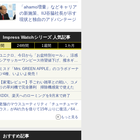
「ahamo増量」などキャリア
の新施策、IIJ谷脇社長が示す
現状と独自のアドバンテージ
Impress Watchシリーズ 人気記事
時間
24時間
1週間
1カ月
ユニクロ、今日から「お盆特別セール」。涼感
シアサッカーワンピース待望値下げ、撥水ギア
ショーツは1990円に
ミスド「Mrs. GREEN APPLE」のコラボドーナ
ツ4種、いよいよ発売！
【家電レビュー】手ごわい雑草との戦い、コメ
リの草刈機で完全勝利 掃除機感覚で使えた
KDDI、楽天へのローミングを9月末で終了
老舗のマウスユーティリティ「チューチューマ
ウス」がAIの力を借りて15年ぶりに復活／64bit
化、Windows 10/11、「Chrome」も走り回
もっと見る
る。復活記念で2026年末まで500円
おすすめ記事