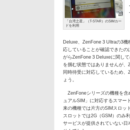
「台湾之星」（T-STAR）のSIMカー
ドを利用
Deluxe、ZenFone 3 Ult
応していることが確認できたのは、Zen
がらZenFone 3 Delux
を掴む状態ではありませんが、ZenFon
同時待受に対応しているため、Zen
ょう。
ZenFoneシリーズの機種を
ュアルSIM」に対応するスマ
来の機種では片方のSIMスロット
スロットでは2G（GSM）のみ
サービスが提供されていない日