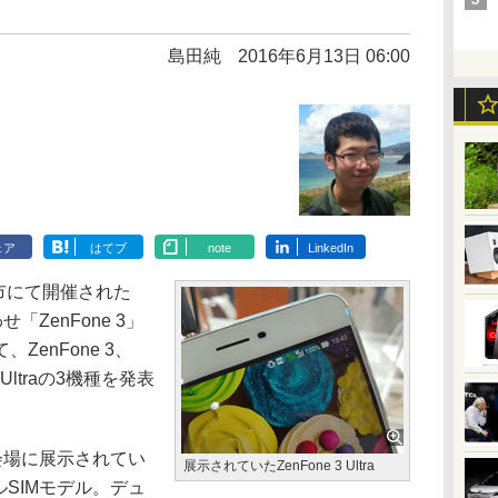
島田純
2016年6月13日 06:00
ェア
はてブ
note
LinkedIn
市にて開催された
わせ「ZenFone 3」
enFone 3、
 3 Ultraの3機種を発表
6の会場に展示されてい
展示されていたZenFone 3 Ultra
アルSIMモデル。デュ