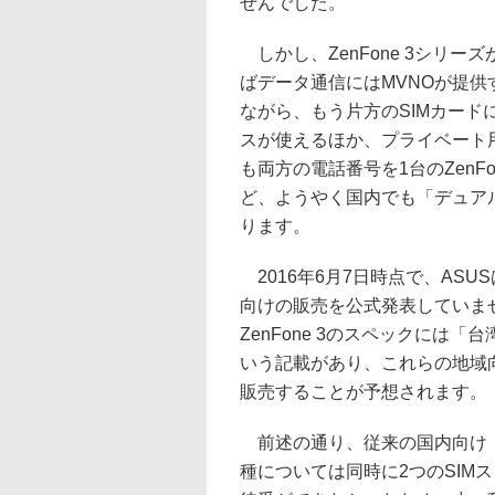
せんでした。
しかし、ZenFone 3シリー
ばデータ通信にはMVNOが提供
ながら、もう片方のSIMカー
スが使えるほか、プライベート
も両方の電話番号を1台のZenF
ど、ようやく国内でも「デュア
ります。
2016年6月7日時点で、ASUSは
向けの販売を公式発表していませ
ZenFone 3のスペックには「台
いう記載があり、これらの地域向けに
販売することが予想されます。
前述の通り、従来の国内向け「
種については同時に2つのSIM