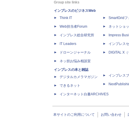
Group site links
インプレスのビジネスWeb
Think IT
SmartGri
Web担当者Forum
ネットショ
インプレス総合研究所
Impress Busi
IT Leaders
インプレス
ドローンジャーナル
DIGITAL
ネッ担お悩み相談室
インプレスの本と雑誌
インプレス
デジタルカメラマガジン
NextPublish
できるネット
インターネット白書ARCHIVES
本サイトのご利用について
お問い合わせ