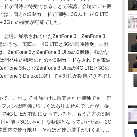
ードが同時に待受できることで確認。会場のデモ機
では、両方のSIMカードで同時に3G以上（4G LTE
＋3G）の待受が可能でした。
会場に展示されていたZenFone 3、ZenFone 3
raの3機種のうち、実際に「4G LTEと3Gの同時待受」に対
Fone 3とZenFone 3 Ultraの2機種。残念な
eに関しては開発中の機種のためかSIMカードを入れても電波
e 3およびZenFone 3 Ultraが4G LTEと3Gの
Fone 3 Deluxeに関しても対応が期待できるでし
含めて、これまで国内向けに販売された機種でも「デ
ートフォンは特別に珍しくはありませんでしたが、従
で4G LTEが有効になっていると、もう片方のSIM
利用可能（3Gは不可）な状態となっていたため、2G
本国内で使う限り、それほど使い勝手が良くありま