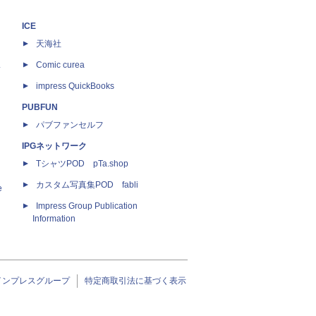
ICE
天海社
ス
Comic curea
impress QuickBooks
PUBFUN
パブファンセルフ
IPGネットワーク
TシャツPOD pTa.shop
カスタム写真集POD fabli
e
Impress Group Publication
Information
インプレスグループ
特定商取引法に基づく表示