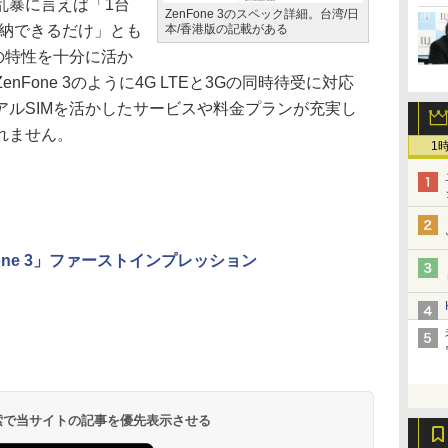
乱暴に言えば「1台
ZenFone 3のスペック詳細。台湾/日
収納できるだけ」とも
本/香港版の記載がある
の特性を十分に活か
Fone 3のように4G LTEと3Gの同時待受に対応
アルSIMを活かしたサービスや料金プランが充実し
れません。
1
Fone 3」ファーストインプレッション
 検索で当サイトの記事を優先表示させる