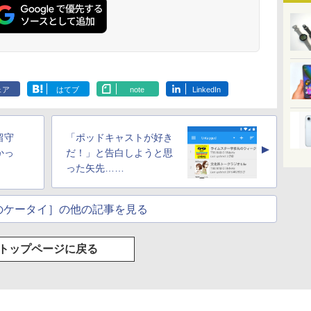
ェア
はてブ
note
LinkedIn
留守
「ポッドキャストが好き
▲
かっ
だ！」と告白しようと思
った矢先……
のケータイ］の他の記事を見る
トップページに戻る