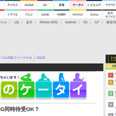
バイル
UQ
楽天
iPhone (iOS)
Android
5G
IoT
格安SI
アクセサリー
業界動向
法人向け
最新技術/その他
マホ/SIMフリースマホ
ASUS
1
＋3G同時待受OK？