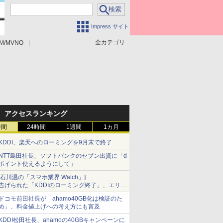
Impress サイト
全カテゴリ
M/MVNO
アクセスランキング
時間
24時間
1週間
1カ月
KDDI、楽天へのローミングを9月末で終了
NTT島田社長、ソフトバンクのセブン出資に「d
ポイント使えるようにして」
[石川温の「スマホ業界 Watch」]
告げられた「KDDIのローミング終了」、エリア
マップの落とし穴と楽天モバイルの課題
ドコモ前田社長が「ahamo40GB化は検証のた
め」、料金値上げへの考え方にも言及
KDDI松田社長、ahamoの40GBキャンペーンに