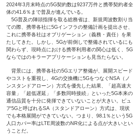
2024年3月末時点の5G契約数は9237万件と携帯契約者全
体の41.6％まで普及が進んでいる。
5G普及の陣頭指揮を取る総務省は、新規周波数割り当
ての際、携帯各社に5Gインフラの整備計画を提出させ、
これに携帯各社はオブリゲーション（義務・責任）を果
たしてきた。しかし、5Gが前倒しで整備されているにも
関わらず、現時点における携帯利用者の関心は低く、5G
ならではのキラーアプリケーションも見当たらない。
背景には、携帯各社の5Gエリア整備が、展開スピード
やコストを重視し、4Gの交換機に5GをつなぐNSA（ノ
ンスタンドアローン）方式を優先した結果、「超高速大
容量」「超低遅延」「多数同時接続」といった5G本来の
通信品質を十分に発揮できていないことが大きい。ピュ
ア5Gと呼ばれるSA（スタンドアローン）方式は、現状
でも本格展開ができていない。つまり、98.1％という5G
人口カバー率はLTE周波数のNR化による点が大きいとい
うことだ。