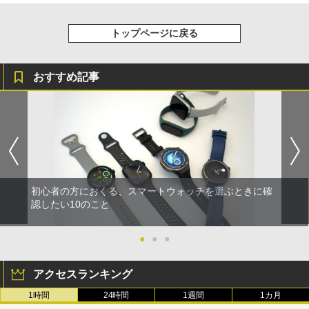
トップページに戻る
おすすめ記事
初心者の方におくる、スマートウォッチを選ぶときに確
認したい10のこと
●
●
●
アクセスランキング
1時間
24時間
1週間
1カ月