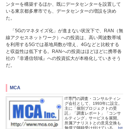
ンターを構築するほか、既にデータセンターを設置して
いる東京都多摩市でも、データセンターの増設を決め
た。
「5Gのマネタイズ化」が進まない状況下で、RAN（無
線アクセスネットワーク）への投資は、高い周波数帯域
を利用する5Gでは基地局数が増え、4Gなどと比較する
と収益性は低下する。RANへの投資はほどほどに携帯各
社の『非通信領域』への投資拡大が本格化していきそう
だ。
MCA
IT専門の調査・コンサルティン
グ会社として、1993年に設立。
主に「個別プロジェクトの受
託」「調査レポート」「コンサ
ルティング」サービスを展開。
所属アナリストとの意見交換も
無償で随時受け付けている。
htt