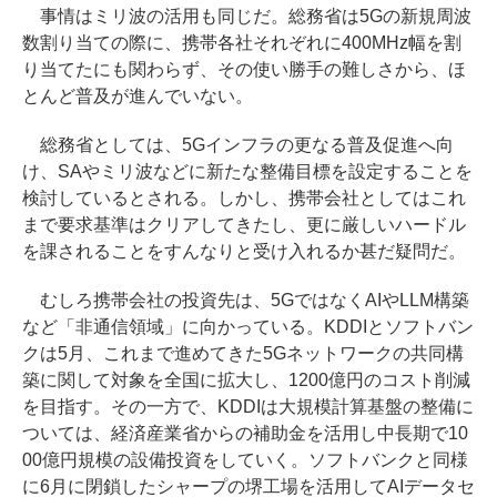
事情はミリ波の活用も同じだ。総務省は5Gの新規周波
数割り当ての際に、携帯各社それぞれに400MHz幅を割
り当てたにも関わらず、その使い勝手の難しさから、ほ
とんど普及が進んでいない。
総務省としては、5Gインフラの更なる普及促進へ向
け、SAやミリ波などに新たな整備目標を設定することを
検討しているとされる。しかし、携帯会社としてはこれ
まで要求基準はクリアしてきたし、更に厳しいハードル
を課されることをすんなりと受け入れるか甚だ疑問だ。
むしろ携帯会社の投資先は、5GではなくAIやLLM構築
など「非通信領域」に向かっている。KDDIとソフトバン
クは5月、これまで進めてきた5Gネットワークの共同構
築に関して対象を全国に拡大し、1200億円のコスト削減
を目指す。その一方で、KDDIは大規模計算基盤の整備に
ついては、経済産業省からの補助金を活用し中長期で10
00億円規模の設備投資をしていく。ソフトバンクと同様
に6月に閉鎖したシャープの堺工場を活用してAIデータセ