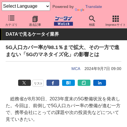
Powered by
Translate
ケータイ Watch
業界動向
調査
カテゴリ
過去記事
検索
Impressサイト
DATAで見るケータイ業界
5G人口カバー率が98.1％まで拡大、その一方で進
まない「5Gのマネタイズ化」の影響とは
MCA
2024年9月7日 09:00
リスト
総務省が8月30日、2023年度末の5G整備状況を発表し
た。今回は、前倒しで5G人口カバー率の整備が進む一方
で、携帯会社にとっての課題や次の投資先などについて
見ていきたい。