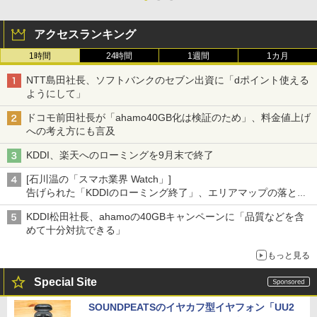
アクセスランキング
1時間
24時間
1週間
1カ月
NTT島田社長、ソフトバンクのセブン出資に「dポイント使える
ようにして」
ドコモ前田社長が「ahamo40GB化は検証のため」、料金値上げ
への考え方にも言及
KDDI、楽天へのローミングを9月末で終了
[石川温の「スマホ業界 Watch」]
告げられた「KDDIのローミング終了」、エリアマップの落とし
穴と楽天モバイルの課題
KDDI松田社長、ahamoの40GBキャンペーンに「品質などを含
めて十分対抗できる」
もっと見る
Special Site
SOUNDPEATSのイヤカフ型イヤフォン「UU2