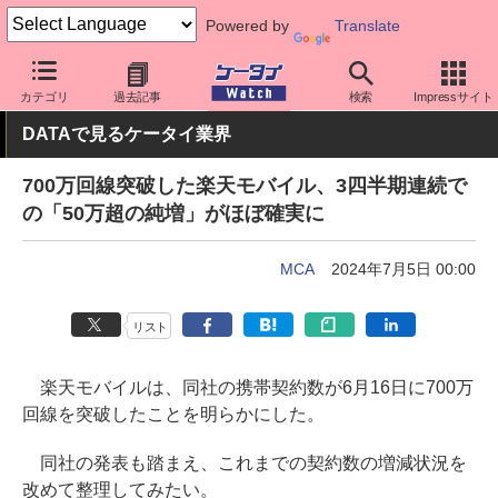
Powered by
Translate
ケータイ Watch
キャリア
楽天
料金プラン・割引
カテゴリ
過去記事
検索
Impressサイト
DATAで見るケータイ業界
700万回線突破した楽天モバイル、3四半期連続で
の「50万超の純増」がほぼ確実に
MCA
2024年7月5日 00:00
リスト
楽天モバイルは、同社の携帯契約数が6月16日に700万
回線を突破したことを明らかにした。
同社の発表も踏まえ、これまでの契約数の増減状況を
改めて整理してみたい。