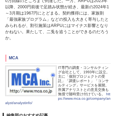
0万回線のところまで到達した。一方、ARPUは2023年
以降、2000円前後で足踏み状態が続き、最新の2024年1
～3月期は1967円にとどまる。契約獲得には、家族割
「最強家族プログラム」などの投入も大きく寄与したと
みられるが、割引施策はARPUにはマイナス影響となり
かねない。果たして、二兎を追うことができるのだろう
か。
MCA
IT専門の調査・コンサルティン
グ会社として、1993年に設立。
主に「個別プロジェクトの受
託」「調査レポート」「コンサ
ルティング」サービスを展開。
所属アナリストとの意見交換も
無償で随時受け付けている。
htt
ps://www.mca.co.jp/company/an
alyst/analystinfo/
編集部のおすすめ記事