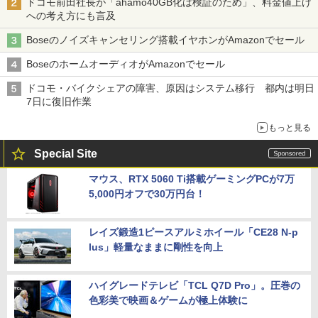
ドコモ前田社長が「ahamo40GB化は検証のため」、料金値上げ
への考え方にも言及
Boseのノイズキャンセリング搭載イヤホンがAmazonでセール
BoseのホームオーディオがAmazonでセール
ドコモ・バイクシェアの障害、原因はシステム移行 都内は明日
7日に復旧作業
もっと見る
Special Site
マウス、RTX 5060 Ti搭載ゲーミングPCが7万
5,000円オフで30万円台！
レイズ鍛造1ピースアルミホイール「CE28 N-p
lus」軽量なままに剛性を向上
ハイグレードテレビ「TCL Q7D Pro」。圧巻の
色彩美で映画＆ゲームが極上体験に