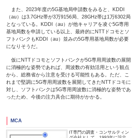
また、2023年度の5G基地局申請数をみると、KDDI
（au）は3.7GHz帯が3万9156局、28GHz帯は1万6302局
となっている。KDDI（au）が他キャリアを凌ぐ5G専用
基地局数を申請している以上、最終的にNTTドコモとソ
フトバンクもKDDI（au）並みの5G専用基地局数が必要
になりそうだ。
仮にNTTドコモとソフトバンクが5G専用周波数の展開
に消極的な姿勢であれば、周波数の有効活用という観点
から、総務省から注意を受ける可能性もある。ただ、こ
れまで堅調に5G専用周波数を展開してきたNTTドコモに
対し、ソフトバンクは5G専用周波数に消極的な姿勢であ
ったため、今後の注力具合に期待がかかる。
MCA
IT専門の調査・コンサルティン
グ会社として、1993年に設立。