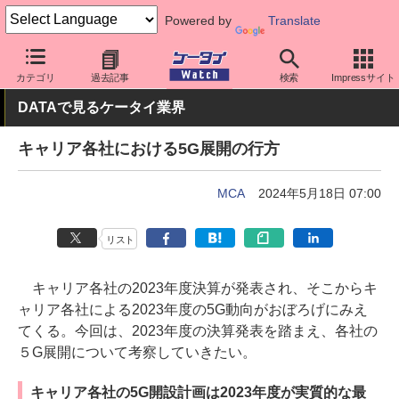
Powered by
Translate
ケータイ Watch
業界動向
調査
カテゴリ
過去記事
検索
Impressサイト
DATAで見るケータイ業界
キャリア各社における5G展開の行方
MCA
2024年5月18日 07:00
リスト
キャリア各社の2023年度決算が発表され、そこからキ
ャリア各社による2023年度の5G動向がおぼろげにみえ
てくる。今回は、2023年度の決算発表を踏まえ、各社の
５G展開について考察していきたい。
キャリア各社の5G開設計画は2023年度が実質的な最