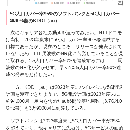
5G人口カバー率95%のソフトバンクと5G人口カバー
率90%超のKDDI（au）
次にキャリア各社の動きを追ってみたい。NTTドコモ
は当初、2023年度末に5G人口カバー率90%を達成する
目標であったが、現在のところ、リリースが発表されて
いないため、LTE周波数のNR化に苦労していることが見
て取れる。5G人口カバー率90%を達成するには、LTE周
波数のNR化が欠かせず、早々の5G人口カバー率90%達
成の発表を期待したい。
一方、KDDI（au）は2023年度にハイレベルな5G開設
計画を遵守できたようで、5G開設計画は2023年度末に
約94,000局、屋内を含めたsub6開設基地局数（3.7G/4.0
GHz帯）も3万9000局に到達している。
ソフトバンクは2023年度末に5G人口カバー率が95%
を超えており、他キャリアに先駆け、5Gサービスの面的