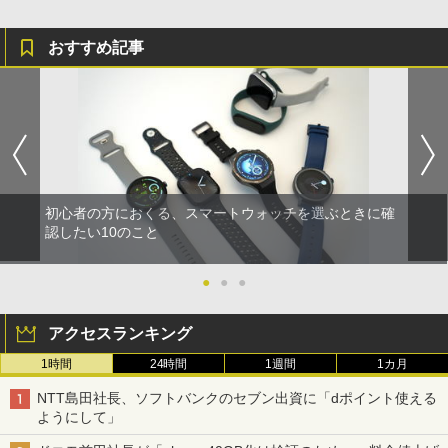
おすすめ記事
初心者の方におくる、スマートウォッチを選ぶときに確
認したい10のこと
●
●
●
アクセスランキング
1時間
24時間
1週間
1カ月
NTT島田社長、ソフトバンクのセブン出資に「dポイント使える
ようにして」