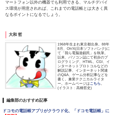
マートフォン以外の機器でも利用できる、マルチデバイ
ス環境が用意されれば、これまでの電話帳とは大きく異
なるポイントになるでしょう。
大和 哲
1968年生まれ東京都出身。88年
8月、Oh!X(日本ソフトバンク)に
て「我ら電脳遊戯民」を執筆。
以来、パソコン誌にて初歩のプ
ログラミング、HTML、CGI、イ
ンターネットプロトコルなどの
解説記事、インターネット関連
のQ&A、ゲーム分析記事などを
書く。兼業テクニカルライタ
ー。ホームページは
こちら
。
(イラスト : 高橋哲史)
編集部のおすすめ記事
ドコモの電話帳アプリがクラウド化、「ドコモ電話帳」に