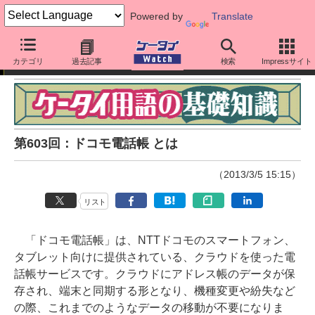
Powered by
Translate
ケータイ用語の基礎知識
カテゴリ
過去記事
検索
Impressサイト
第603回：ドコモ電話帳 とは
（2013/3/5 15:15）
リスト
「ドコモ電話帳」は、NTTドコモのスマートフォン、
タブレット向けに提供されている、クラウドを使った電
話帳サービスです。クラウドにアドレス帳のデータが保
存され、端末と同期する形となり、機種変更や紛失など
の際、これまでのようなデータの移動が不要になりま