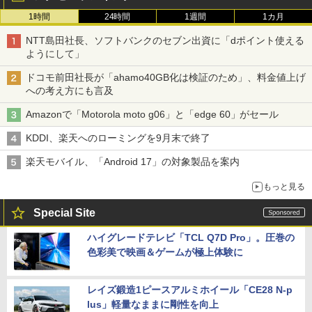
1時間
24時間
1週間
1カ月
NTT島田社長、ソフトバンクのセブン出資に「dポイント使える
ようにして」
ドコモ前田社長が「ahamo40GB化は検証のため」、料金値上げ
への考え方にも言及
Amazonで「Motorola moto g06」と「edge 60」がセール
KDDI、楽天へのローミングを9月末で終了
楽天モバイル、「Android 17」の対象製品を案内
もっと見る
Special Site
ハイグレードテレビ「TCL Q7D Pro」。圧巻の
色彩美で映画＆ゲームが極上体験に
レイズ鍛造1ピースアルミホイール「CE28 N-p
lus」軽量なままに剛性を向上