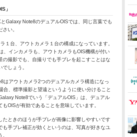
IS」
XとGalaxy Note8のデュアルOISでは、同じ言葉でも
ださい。
メラ１台、アウトカメラ１台の構成になっています。
S」は、インカメラも、アウトカメラもOIS機構が付い
景の撮影でも、自撮りでも手ブレを起こすことはな
いでしょう。
 Note8はアウトカメラ2つのデュアルカメラ構造になっ
 Xの場合、標準撮影と望遠というように使い分けること
Galaxy Note8でいう「デュアルOIS」は、デュアル
てもOISが有効であることを意味しています。
たときのほうが手ブレが画像に影響しやすいです
でも手ブレ補正が効くというのは、写真が好きなユ
う。