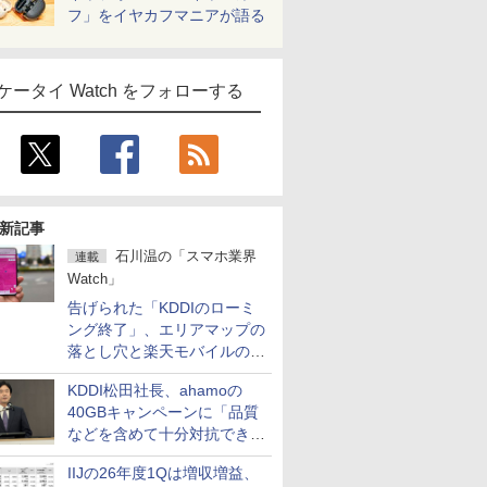
フ」をイヤカフマニアが語る
ケータイ Watch をフォローする
新記事
石川温の「スマホ業界
連載
Watch」
告げられた「KDDIのローミ
ング終了」、エリアマップの
落とし穴と楽天モバイルの課
題
KDDI松田社長、ahamoの
40GBキャンペーンに「品質
などを含めて十分対抗でき
る」
IIJの26年度1Qは増収増益、