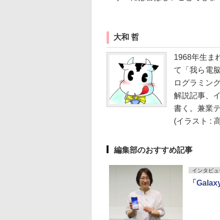
大和 哲
1968年生ま
て「我ら電
ログラミング
解説記事、イ
書く。兼業
(イラスト : 
編集部のおすすめ記事
インタビュ
「Gala