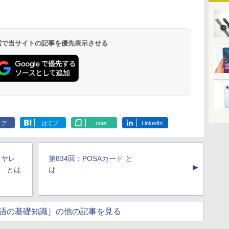
 検索で当サイトの記事を優先表示させる
ェア
はてブ
note
LinkedIn
イヤレ
第834回：POSAカード と
▲
） とは
は
語の基礎知識］の他の記事を見る