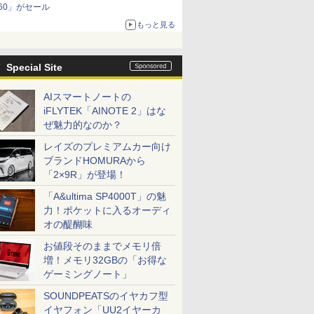
60」がセール
もっと見る
Special Site
AIスマートノートの
iFLYTEK「AINOTE 2」はな
ぜ魅力的なのか？
レイズのプレミアムカー向け
ブランドHOMURAから
「2×9R」が登場！
「A&ultima SP4000T」の魅
力！ポケットに入るオーディ
オの醍醐味
お値段そのままでメモリ倍
増！メモリ32GBの「お得な
ゲーミングノート」
SOUNDPEATSのイヤカフ型
イヤフォン「UU2イヤーカ