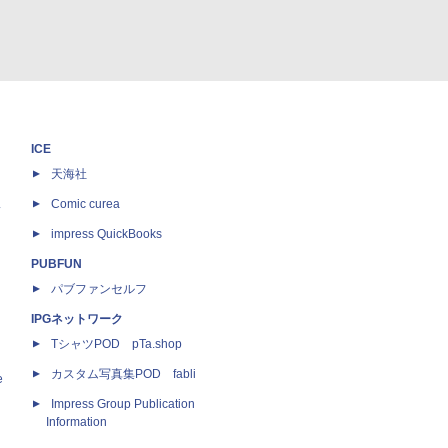
ICE
天海社
ス
Comic curea
impress QuickBooks
PUBFUN
パブファンセルフ
IPGネットワーク
TシャツPOD pTa.shop
カスタム写真集POD fabli
e
Impress Group Publication
Information