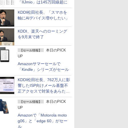
「IIJmio」は145万回線超に
KDDI松田社長、「スマホを
軸にAIデバイス増やしたい」
KDDI、楽天へのローミング
を9月末で終了
本日のPICK
【セール情報】
UP
Amazonサマーセールで
「Kindle」シリーズがセール
KDDI松田社長、762万人に影
響したISP向けメール基盤不
正アクセスで対策をあらため
て説明
本日のPICK
【セール情報】
UP
Amazonで「Motorola moto
g06」と「edge 60」がセー
ル