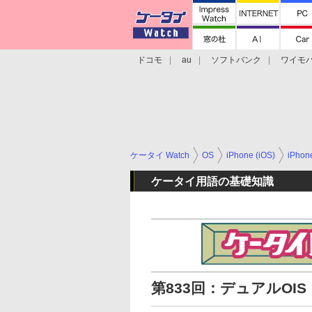
ドコモ
au
ソフトバンク
ワイモ
格安スマホ/SIMフリースマホ
周辺機器/
ケータイ Watch
OS
iPhone (iOS)
iPho
ケータイ用語の基礎知識
第833回：デュアルOIS