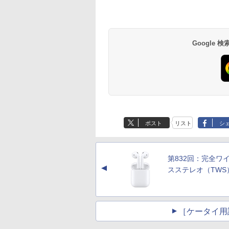
Google
ポスト
リスト
シ
第832回：完全ワ
▲
スステレオ（TWS
［ケータイ用