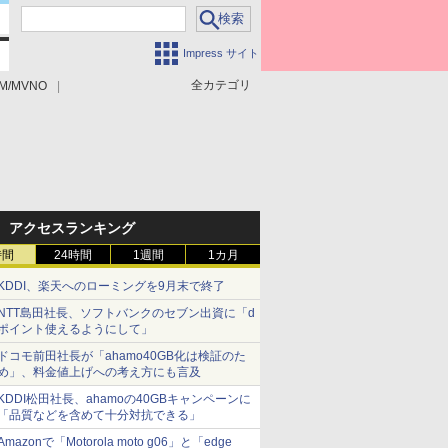
Impress サイト
全カテゴリ
M/MVNO
アクセスランキング
時間
24時間
1週間
1カ月
KDDI、楽天へのローミングを9月末で終了
NTT島田社長、ソフトバンクのセブン出資に「d
ポイント使えるようにして」
ドコモ前田社長が「ahamo40GB化は検証のた
め」、料金値上げへの考え方にも言及
KDDI松田社長、ahamoの40GBキャンペーンに
「品質などを含めて十分対抗できる」
Amazonで「Motorola moto g06」と「edge