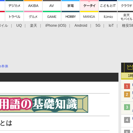
バイル
UQ
楽天
iPhone (iOS)
Android
5G
IoT
格安SI
アクセサリー
業界動向
法人向け
最新技術/その他
ne本体
1
 とは