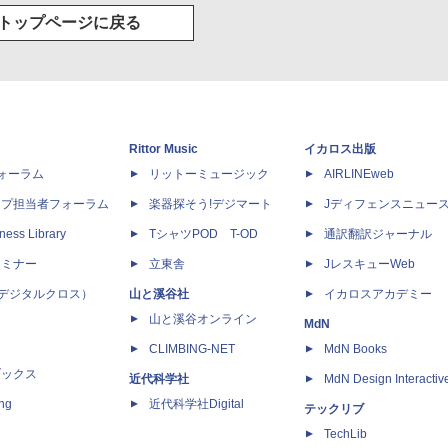
トップページに戻る
Rittor Music
イカロス出版
dフォーラム
リットーミュージック
AIRLINEweb
ップ担当者フォーラム
楽器探そう!デジマート
Jディフェンスニュー
ness Library
TシャツPOD T-OD
通訳翻訳ジャーナル
セミナー
立東舎
JレスキューWeb
 X（デジタルクロス）
山と溪谷社
イカロスアカデミー
山と溪谷オンライン
MdN
CLIMBING-NET
MdN Books
ブックス
近代科学社
MdN Design Interactiv
ing
近代科学社Digital
テックリブ
TechLib