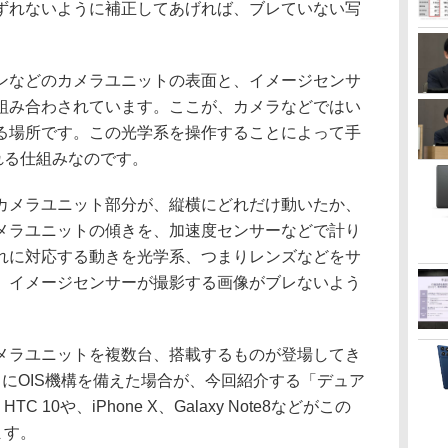
ずれないように補正してあげれば、ブレていない写
。
などのカメラユニットの表面と、イメージセンサ
組み合わされています。ここが、カメラなどではい
る場所です。この光学系を操作することによって手
れる仕組みなのです。
メラユニット部分が、縦横にどれだけ動いたか、
メラユニットの傾きを、加速度センサーなどで計り
れに対応する動きを光学系、つまりレンズなどをサ
、イメージセンサーが撮影する画像がブレないよう
ラユニットを複数台、搭載するものが登場してき
にOIS機構を備えた場合が、今回紹介する「デュア
 10や、iPhone X、Galaxy Note8などがこの
ます。