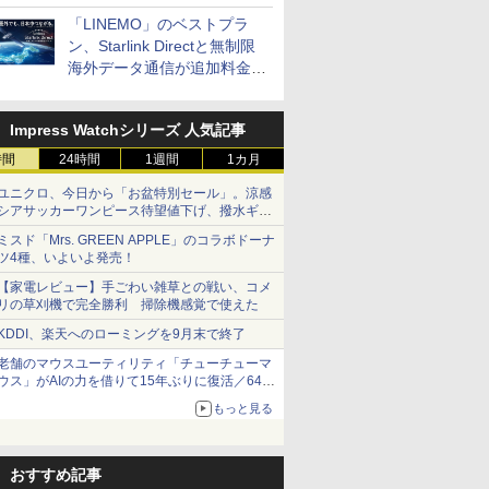
「LINEMO」のベストプラ
ン、Starlink Directと無制限
海外データ通信が追加料金な
しに
Impress Watchシリーズ 人気記事
時間
24時間
1週間
1カ月
ユニクロ、今日から「お盆特別セール」。涼感
シアサッカーワンピース待望値下げ、撥水ギア
ショーツは1990円に
ミスド「Mrs. GREEN APPLE」のコラボドーナ
ツ4種、いよいよ発売！
【家電レビュー】手ごわい雑草との戦い、コメ
リの草刈機で完全勝利 掃除機感覚で使えた
KDDI、楽天へのローミングを9月末で終了
老舗のマウスユーティリティ「チューチューマ
ウス」がAIの力を借りて15年ぶりに復活／64bit
化、Windows 10/11、「Chrome」も走り回
もっと見る
る。復活記念で2026年末まで500円
おすすめ記事