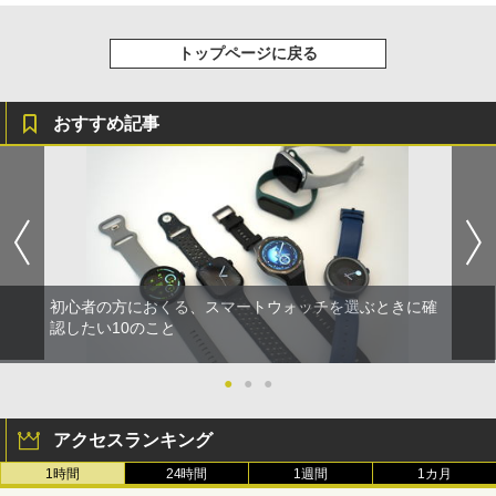
トップページに戻る
おすすめ記事
初心者の方におくる、スマートウォッチを選ぶときに確
認したい10のこと
●
●
●
アクセスランキング
1時間
24時間
1週間
1カ月