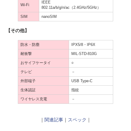
IEEE
Wi-Fi
802.11a/b/g/n/ac（2.4GHz/5GHz）
SIM
nanoSIM
【その他】
防水・防塵
IPX5/8・IP6X
耐衝撃
MIL-STD-810G
おサイフケータイ
○
テレビ
－
外部端子
USB Type-C
生体認証
指紋
ワイヤレス充電
－
｜
関連記事
｜
スペック
｜