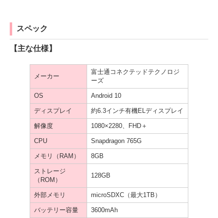
スペック
【主な仕様】
富士通コネクテッドテクノロジ
メーカー
ーズ
OS
Android 10
ディスプレイ
約6.3インチ有機ELディスプレイ
解像度
1080×2280、FHD＋
CPU
Snapdragon 765G
メモリ（RAM）
8GB
ストレージ
128GB
（ROM）
外部メモリ
microSDXC（最大1TB）
バッテリー容量
3600mAh