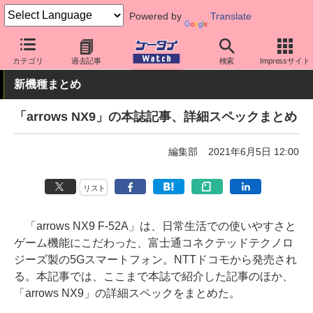
Powered by
Translate
ケータイ Watch
キャリア
ドコモ
arrows
カテゴリ
過去記事
検索
Impressサイト
新機種まとめ
「arrows NX9」の本誌記事、詳細スペックまとめ
編集部
2021年6月5日 12:00
リスト
「arrows NX9 F-52A」は、日常生活での使いやすさと
ゲーム機能にこだわった、富士通コネクテッドテクノロ
ジーズ製の5Gスマートフォン。NTTドコモから発売され
る。本記事では、ここまで本誌で紹介した記事のほか、
「arrows NX9」の詳細スペックをまとめた。