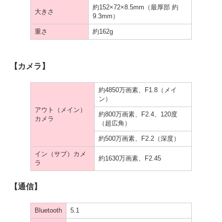
約152×72×8.5mm（最厚部 約
大きさ
9.3mm）
重さ
約162g
【カメラ】
約4850万画素、F1.8（メイ
ン）
アウト（メイン）
約800万画素、F2.4、120度
カメラ
（超広角）
約500万画素、F2.2（深度）
イン（サブ）カメ
約1630万画素、F2.45
ラ
【通信】
Bluetooth
5.1