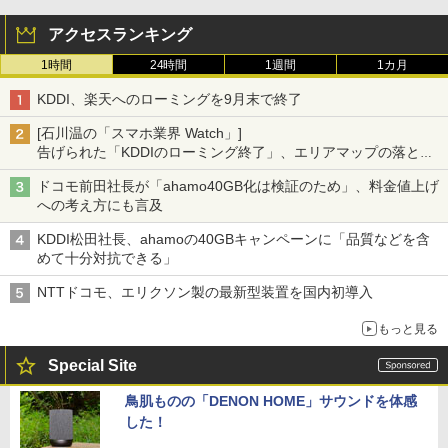
アクセスランキング
1時間
24時間
1週間
1カ月
KDDI、楽天へのローミングを9月末で終了
[石川温の「スマホ業界 Watch」]
告げられた「KDDIのローミング終了」、エリアマップの落とし
穴と楽天モバイルの課題
ドコモ前田社長が「ahamo40GB化は検証のため」、料金値上げ
への考え方にも言及
KDDI松田社長、ahamoの40GBキャンペーンに「品質などを含
めて十分対抗できる」
NTTドコモ、エリクソン製の最新型装置を国内初導入
もっと見る
Special Site
鳥肌ものの「DENON HOME」サウンドを体感
した！