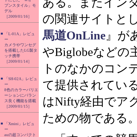
ある。またイン
プンスタイル」モ
デル
の関連サイトと
［2009/01/16］
馬道OnLine
』があ
■
「L-01A」レビュ
ー
カメラやワンセグ
やBiglobeなど
を搭載したLG製タ
ッチ携帯
［2009/01/14］
トのなかのコン
■
「SH-02A」レビュ
て提供されている
ー
8色のカラーバリエ
ーションにバラン
はNifty経由で
ス良く機能を搭載
［2009/01/15］
ための物である
■
「Xmini」レビュ
ー
auの超コンパクト