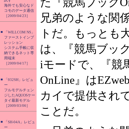
た『競馬ブックOn
試す
海外でも安心なド
コモのデータ通信
兄弟のような関
［2009/04/23］
トだ。もっとも
■
「WILLCOM NS」
ファーストインプ
レッション
は、『競馬ブックO
システム手帳に収
納できるネット専
用端末
iモードで、『競
［2009/04/17］
OnLine』はEZw
■
「932SH」レビュ
ー
フルモデルチェン
カイで提供され
ジしたAQUOSケー
タイ最新モデル
［2009/03/06］
ことだ。
■
「SH-04A」レビュ
ー