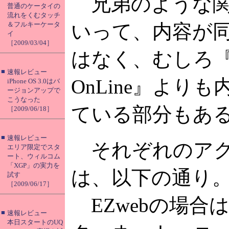
兄弟のような関
普通のケータイの
流れをくむタッチ
＆フルキーケータ
いって、内容が
イ
［2009/03/04］
はなく、むしろ
■
速報レビュー
OnLine』より
iPhone OS 3.0はバ
ージョンアップで
こうなった
ている部分もあ
［2009/06/18］
■
速報レビュー
それぞれのアク
エリア限定でスタ
ート、ウィルコム
「XGP」の実力を
は、以下の通り
試す
［2009/06/17］
EZwebの場合
■
速報レビュー
本日スタートのUQ