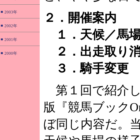
■
2003年
２．開催案内
■
2002年
１．天候／馬
■
2001年
２．出走取り消
■
2000年
３．騎手変更
第１回で紹介し
版『競馬ブックOn
ぼ同じ内容だ。