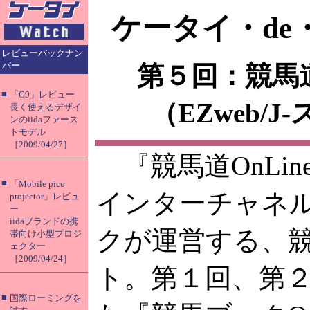
ケータイ・de
レビューバックナン
バー
第５回：競馬道O
■
「G9」レビュー
（EZweb/J
長く使えるデザイ
ンのiidaファース
トモデル
［2009/04/27］
『競馬道OnLin
■
「Mobile pico
インターチャネ
projector」レビュ
ー
iidaブランドの携
クが運営する、
帯向け小型プロジ
ェクター
［2009/04/24］
ト。第１回、第
■
国際ローミングを