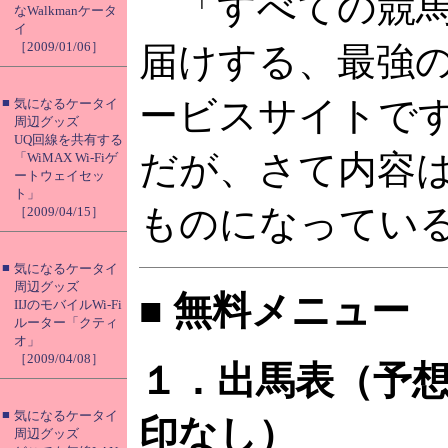
「すべての競馬
なWalkmanケータ
イ
［2009/01/06］
届けする、最強
ービスサイトで
■
気になるケータイ
周辺グッズ
UQ回線を共有する
だが、さて内容
「WiMAX Wi-Fiゲ
ートウェイセッ
ト」
ものになってい
［2009/04/15］
■
気になるケータイ
周辺グッズ
■ 無料メニュー
IIJのモバイルWi-Fi
ルーター「クティ
オ」
［2009/04/08］
１．出馬表（予
■
気になるケータイ
印なし）
周辺グッズ