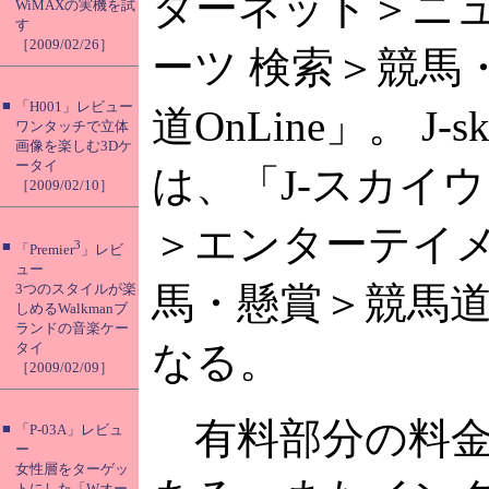
ターネット＞ニュ
WiMAXの実機を試
す
［2009/02/26］
ーツ 検索＞競馬
■
「H001」レビュー
道OnLine」。 J-
ワンタッチで立体
画像を楽しむ3Dケ
ータイ
は、「J-スカイ
［2009/02/10］
＞エンターテイ
■
3
「Premier
」レビ
ュー
馬・懸賞＞競馬道O
3つのスタイルが楽
しめるWalkmanブ
ランドの音楽ケー
なる。
タイ
［2009/02/09］
有料部分の料金は
■
「P-03A」レビュ
ー
女性層をターゲッ
トにした「Wオー