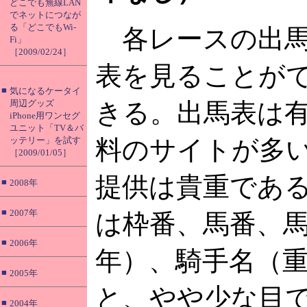
どこでも無線LAN
でネットにつなが
る「どこでもWi-
各レースの出
Fi」
［2009/02/24］
表を見ることが
■
気になるケータイ
周辺グッズ
きる。出馬表は
iPhone用ワンセグ
ユニット「TV＆バ
ッテリー」を試す
料のサイトが多
［2009/01/05］
提供は貴重であ
■
2008年
■
2007年
は枠番、馬番、
■
2006年
年）、騎手名（
■
2005年
と、やや少な目
■
2004年