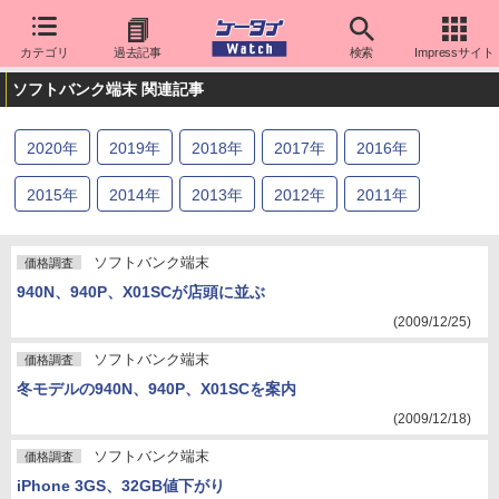
カテゴリ
過去記事
検索
Impressサイト
ソフトバンク端末 関連記事
2020
年
2019
年
2018
年
2017
年
2016
年
2015
年
2014
年
2013
年
2012
年
2011
年
2010
年
2009
年
ソフトバンク端末
価格調査
940N、940P、X01SCが店頭に並ぶ
(2009/12/25)
ソフトバンク端末
価格調査
冬モデルの940N、940P、X01SCを案内
(2009/12/18)
ソフトバンク端末
価格調査
iPhone 3GS、32GB値下がり