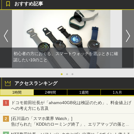
おすすめ記事
初心者の方におくる、スマートウォッチを選ぶときに確
認したい10のこと
●
●
●
アクセスランキング
1時間
24時間
1週間
1カ月
ドコモ前田社長が「ahamo40GB化は検証のため」、料金値上げ
への考え方にも言及
[石川温の「スマホ業界 Watch」]
告げられた「KDDIのローミング終了」、エリアマップの落とし
穴と楽天モバイルの課題