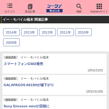
カテゴリ
過去記事
検索
Impressサイト
イー・モバイル端末 関連記事
2014
年
2013
年
2012
年
2011
年
2010
年
2009
年
イー・モバイル端末
価格調査
スマートフォンGS02発売
(2011/12/2)
イー・モバイル端末
価格調査
GALAPAGOS A01SHが値下がり
(2011/11/18)
イー・モバイル端末
価格調査
Sony Ericsson miniが店頭に