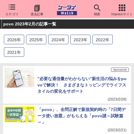
カテゴリ
過去記事
検索
Impressサイト
povo 2023年2月の記事一覧
2026
年
2025
年
2024
年
2023
年
2022
年
2021
年
”必要な通信量がわからない”新生活の悩みをpo
voで解決！ さまざまなトッピングでライフス
タイルの変化をサポート
(2023/2/28)
「povo」、全問正解で新規契約時の「7日間デ
ータ使い放題」がもらえる「povo謎～試験篇
～」
(2023/2/21)