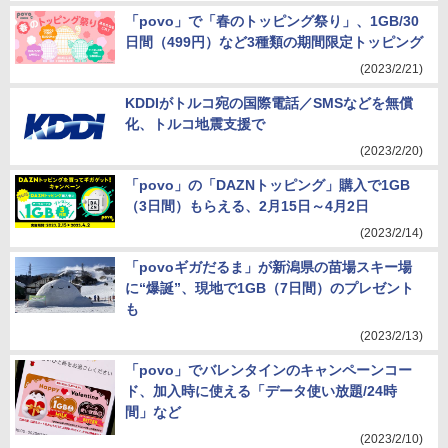
「povo」で「春のトッピング祭り」、1GB/30
日間（499円）など3種類の期間限定トッピング
(2023/2/21)
KDDIがトルコ宛の国際電話／SMSなどを無償
化、トルコ地震支援で
(2023/2/20)
「povo」の「DAZNトッピング」購入で1GB
（3日間）もらえる、2月15日～4月2日
(2023/2/14)
「povoギガだるま」が新潟県の苗場スキー場
に“爆誕”、現地で1GB（7日間）のプレゼント
も
(2023/2/13)
「povo」でバレンタインのキャンペーンコー
ド、加入時に使える「データ使い放題/24時
間」など
(2023/2/10)