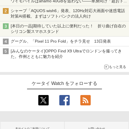
ワイモバイルはahamo 40GBを追わない――単身向け「超おトク
割」の安さと1年限定の注意点
シャープ「AQUOS wish6」発表、120Hz対応大画面や迷惑電話
対策AI搭載、まずはソフトバンクの法人向け
[本日の一品]期待していた以上に便利だった！ 折り曲げ自在の
シリコン製スマホスタンド
グーグル、「Pixel 11 Pro Fold」をチラ見せ 13日発表
[みんなのケータイ]OPPO Find X9 Ultraでロンドンを撮ってき
た。作例とともに魅力を紹介
もっと見る
ケータイ Watch をフォローする
本サイトのご利用について
お問い合わせ