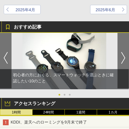
2025年4月
2025年6月
おすすめ記事
初心者の方におくる、スマートウォッチを選ぶときに確
認したい10のこと
●
●
●
アクセスランキング
1時間
24時間
1週間
1カ月
KDDI、楽天へのローミングを9月末で終了