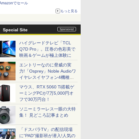
Amazonでセール
もっと見る
Special Site
ハイグレードテレビ「TCL
Q7D Pro」。圧巻の色彩美で
映画＆ゲームが極上体験に
エントリーなのに脅威の実
力!「Osprey」Noble Audioワ
イヤレスイヤフォン4機種を
一気に聴く
マウス、RTX 5060 Ti搭載ゲ
ーミングPCが7万5,000円オ
フで30万円台！
ソニーミラーレス一眼の大特
集！ 見どころ記事まとめ
「ドスパラTV」の配信現場
に“PAD”撮影班が潜入!人気の