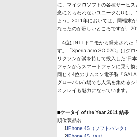
に、マイクロソフトの各種サービスと
念にとらわれないユニークなUIは
ょう。2011年においては、同端末が「W
なったのが寂しいところですが、20
4位はNTTドコモから発売された「Xperia
す。「Xperia acro SO-0
リクソンが満を持して投入した“日本仕
フォンからスマートフォンに乗り換
同じく4位のサムスン電子製「GALAX
グローバル市場でも人気を集めるシ
スプレイも魅力になっています。
■
ケータイ of the Year 2011 結果
順位
製品名
1
iPhone 4S（ソフトバンク）
2
iPhone 4S（au）