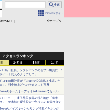
Impress サイト
全カテゴリ
M/MVNO
アクセスランキング
時間
24時間
1週間
1カ月
NTT島田社長、ソフトバンクのセブン出資に「d
ポイント使えるようにして」
ドコモ前田社長が「ahamo40GB化は検証のた
め」、料金値上げへの考え方にも言及
BoseのホームオーディオがAmazonでセール
NTTドコモ、通信品質改善の現在地は「道半
ば」 都市部に優先投資で年度内の改善目指す
Boseのノイズキャンセリング搭載イヤホンが