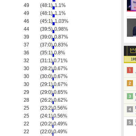
49
(48:1)
1.1%
49
(48:1)
1.1%
46
(45:1)
1.03%
44
(39:5)
0.98%
39
(39:0)
0.87%
37
(37:0)
0.83%
36
(35:1)
0.8%
1
32
(31:1)
0.71%
30
(28:2)
0.67%
30
(30:0)
0.67%
30
(29:1)
0.67%
29
(29:0)
0.65%
28
(26:2)
0.62%
25
(23:2)
0.56%
25
(24:1)
0.56%
22
(20:2)
0.49%
22
(22:0)
0.49%