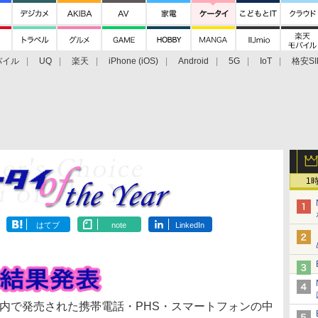
バイル
UQ
楽天
iPhone (iOS)
Android
5G
IoT
格安SI
アクセサリー
業界動向
法人向け
最新技術/その他
1
はてブ
note
LinkedIn
に国内で発売された携帯電話・PHS・スマートフォンの中