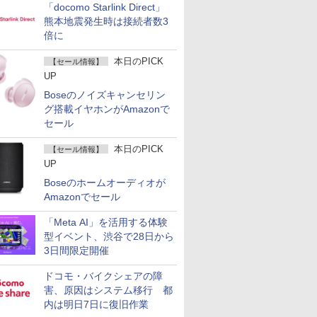
「docomo Starlink Direct」
熊本地震発生時は接続者数3
倍に
本日のPICK
【セール情報】
UP
Boseのノイズキャンセリン
グ搭載イヤホンがAmazonで
セール
本日のPICK
【セール情報】
UP
Boseのホームオーディオが
Amazonでセール
「Meta AI」を活用する体験
型イベント、渋谷で28日から
3日間限定開催
ドコモ・バイクシェアの障
害、原因はシステム移行 都
内は明日7日に復旧作業