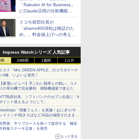
「Rakuten AI for Business」
にClaude活用の分析機能な
どを追加
ドコモ前田社長が
「ahamo40GB化は検証のた
め」、料金値上げへの考え方
にも言及
Impress Watchシリーズ 人気記事
時間
24時間
1週間
1カ月
ミスド「Mrs. GREEN APPLE」のコラボドーナ
ツ4種、いよいよ発売！
【家電レビュー】手ごわい雑草との戦い、コメ
リの草刈機で完全勝利 掃除機感覚で使えた
NTT島田社長、ソフトバンクのセブン出資に「d
ポイント使えるようにして」
NewDays「増量フェス」を実施！おにぎり/サ
ンドイッチ/焼きそばなど16品が値段そのままで
ボリュームアップ
吉野家、牛リブロースを熱々で提供する「極旨
牛鉄板ステーキ定食」を発売
もっと見る