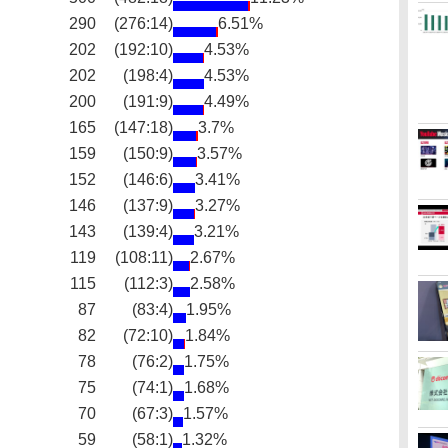
290
(276:14)
6.51%
202
(192:10)
4.53%
202
(198:4)
4.53%
200
(191:9)
4.49%
165
(147:18)
3.7%
159
(150:9)
3.57%
152
(146:6)
3.41%
146
(137:9)
3.27%
143
(139:4)
3.21%
119
(108:11)
2.67%
115
(112:3)
2.58%
87
(83:4)
1.95%
82
(72:10)
1.84%
78
(76:2)
1.75%
75
(74:1)
1.68%
70
(67:3)
1.57%
59
(58:1)
1.32%