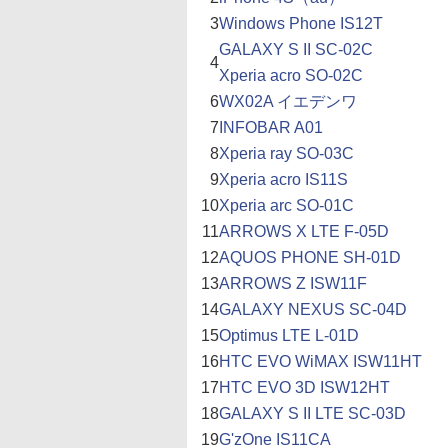
3
Windows Phone IS12T
GALAXY S II SC-02C
4
Xperia acro SO-02C
6
WX02A イエデンワ
7
INFOBAR A01
8
Xperia ray SO-03C
9
Xperia acro IS11S
10
Xperia arc SO-01C
11
ARROWS X LTE F-05D
12
AQUOS PHONE SH-01D
13
ARROWS Z ISW11F
14
GALAXY NEXUS SC-04D
15
Optimus LTE L-01D
16
HTC EVO WiMAX ISW11HT
17
HTC EVO 3D ISW12HT
18
GALAXY S II LTE SC-03D
19
G'zOne IS11CA