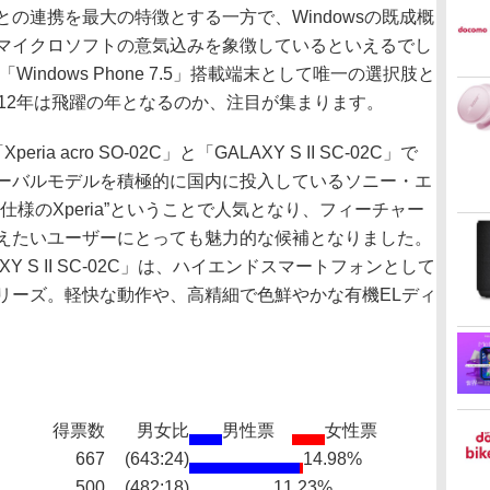
の連携を最大の特徴とする一方で、Windowsの既成概
、マイクロソフトの意気込みを象徴しているといえるでし
indows Phone 7.5」搭載端末として唯一の選択肢と
12年は飛躍の年となるのか、注目が集まります。
 acro SO-02C」と「GALAXY S II SC-02C」で
2C」はグローバルモデルを積極的に国内に投入しているソニー・エ
様のXperia”ということで人気となり、フィーチャー
えたいユーザーにとっても魅力的な候補となりました。
Y S II SC-02C」は、ハイエンドスマートフォンとして
リーズ。軽快な動作や、高精細で色鮮やかな有機ELディ
得票数
男女比
男性票
女性票
667
(643:24)
14.98%
500
(482:18)
11.23%