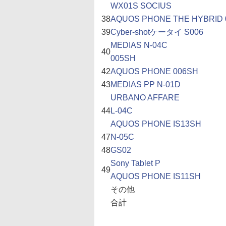
WX01S SOCIUS
38
AQUOS PHONE THE HYBRID 
39
Cyber-shotケータイ S006
MEDIAS N-04C
40
005SH
42
AQUOS PHONE 006SH
43
MEDIAS PP N-01D
URBANO AFFARE
44
L-04C
AQUOS PHONE IS13SH
47
N-05C
48
GS02
Sony Tablet P
49
AQUOS PHONE IS11SH
その他
合計