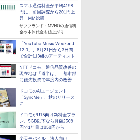
スマホ通信料金が平均4198
円に、前回調査から201円上
昇 MM総研
サブブランド・MVNOの通信料
金や本体代金も値上がり
「YouTube Music Weekend
12.0」、8月21日から3日間
で合計113組のアーティスト
NTTドコモ、通信品質改善の
現在地は「道半ば」 都市部
に優先投資で年度内の改善目
指す
ドコモのAIエージェント
「SyncMe」、秋のリリース
に
ドコモがU15向け新料金プラ
ン、5GB以下なら月額2508
円で1年目は858円から
楽天モバイル、法人向け