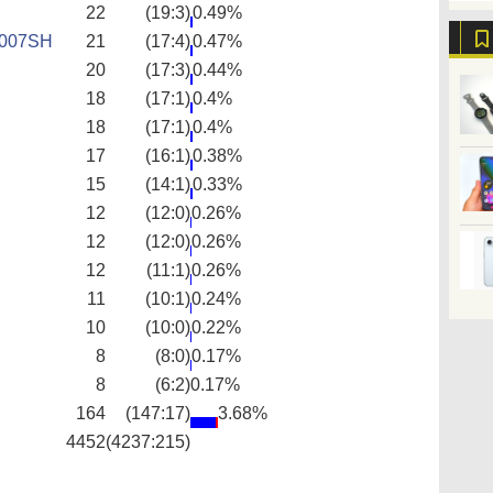
22
(19:3)
0.49%
007SH
21
(17:4)
0.47%
20
(17:3)
0.44%
18
(17:1)
0.4%
18
(17:1)
0.4%
17
(16:1)
0.38%
15
(14:1)
0.33%
12
(12:0)
0.26%
12
(12:0)
0.26%
12
(11:1)
0.26%
11
(10:1)
0.24%
10
(10:0)
0.22%
8
(8:0)
0.17%
8
(6:2)
0.17%
164
(147:17)
3.68%
4452
(4237:215)