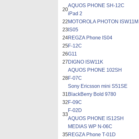
AQUOS PHONE SH-12C
20
iPad 2
22
MOTOROLA PHOTON ISW11M
23
IS05
24
REGZA Phone IS04
25
F-12C
26
G11
27
DIGNO ISW11K
AQUOS PHONE 102SH
28
F-07C
Sony Ericsson mini S51SE
31
BlackBerry Bold 9780
32
F-09C
F-02D
33
AQUOS PHONE IS12SH
MEDIAS WP N-06C
35
REGZA Phone T-01D