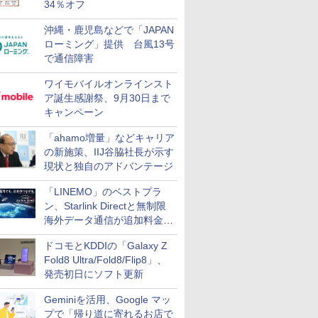
34％オフ
沖縄・鹿児島などで「JAPAN
ローミング」提供 台風13号
で通信障害
ワイモバイルオンラインスト
ア誕生感謝祭、9月30日まで
キャンペーン
「ahamo増量」などキャリア
の新施策、IIJ谷脇社長が示す
現状と独自のアドバンテージ
「LINEMO」のベストプラ
ン、Starlink Directと無制限
海外データ通信が追加料金な
しに
ドコモとKDDIの「Galaxy Z
Fold8 Ultra/Fold8/Flip8」、
発売初日にソフト更新
Geminiを活用、Google マッ
プで「帰り道に寄れるお店で