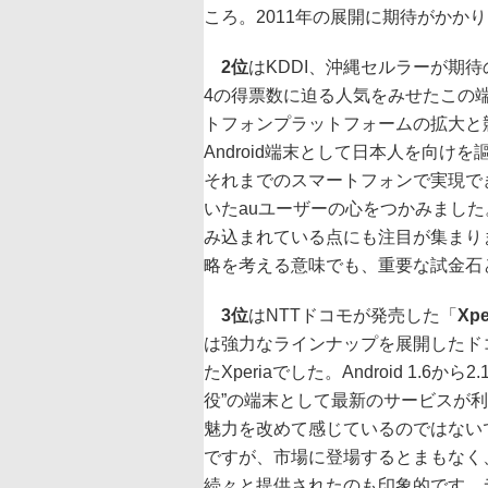
ころ。2011年の展開に期待がかか
2位
はKDDI、沖縄セルラーが期待
4の得票数に迫る人気をみせたこの端末は
トフォンプラットフォームの拡大と競
Android端末として日本人を向
それまでのスマートフォンで実現で
いたauユーザーの心をつかみました
み込まれている点にも注目が集まりま
略を考える意味でも、重要な試金石
3位
はNTTドコモが発売した「
Xpe
は強力なラインナップを展開したド
たXperiaでした。Android 1.
役”の端末として最新のサービスが
魅力を改めて感じているのではないで
ですが、市場に登場するとまもなく、他社
続々と提供されたのも印象的です。