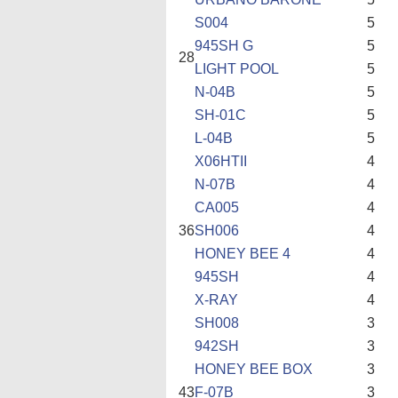
S004
5
945SH G
5
28
LIGHT POOL
5
N-04B
5
SH-01C
5
L-04B
5
X06HTII
4
N-07B
4
CA005
4
36
SH006
4
HONEY BEE 4
4
945SH
4
X-RAY
4
SH008
3
942SH
3
HONEY BEE BOX
3
43
F-07B
3