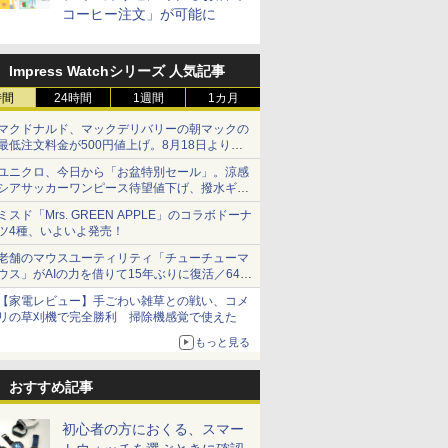
コーヒー注文」が可能に
Impress Watchシリーズ 人気記事
時間
24時間
1週間
1カ月
マクドナルド、マックデリバリーの朝マックの
最低注文料金が500円値上げ。8月18日より
1,500円から受付
ユニクロ、今日から「お盆特別セール」。涼感
シアサッカーワンピース待望値下げ、撥水ギア
ショーツは1990円に
ミスド「Mrs. GREEN APPLE」のコラボドーナ
ツ4種、いよいよ発売！
老舗のマウスユーティリティ「チューチューマ
ウス」がAIの力を借りて15年ぶりに復活／64bit
化、Windows 10/11、「Chrome」も走り回
【家電レビュー】手ごわい雑草との戦い、コメ
る。復活記念で2026年末まで500円
リの草刈機で完全勝利 掃除機感覚で使えた
もっと見る
おすすめ記事
初心者の方におくる、スマー