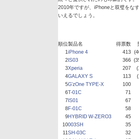
2010年ですが、iPhoneと双璧をな
いえるでしょう。
順位
製品名
得票数
1
iPhone 4
413
(4
2
IS03
366
(3
3
Xperia
207
(
4
GALAXY S
113
(
5
G'zOne TYPE-X
100
6
T-01C
71
7
IS01
67
8
F-01C
58
9
HYBRID W-ZERO3
45
10
003SH
35
11
SH-03C
32