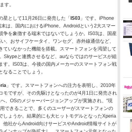
ります。
の星として11月26日に発売した「
IS03
」です。iPhone
、国内におけるiPhone、Androidという2大スマー
争を象徴する端末ではないでしょうか。IS03は、国産
けを謳い、おサイフケータイ、ワンセグ、赤外線通信など、
きていなかった機能を搭載。スマートフォンを渇望して
。Skypeと連携させるなど、auならではのサービスが組
す。IS03は、今後の国内メーカーのスマートフォン戦
となることでしょう。
ria
」です。スマートフォンへの注力を表明し、2010年
コモですが、その先駆けとなったのが4月1日に発売され
6から2.1へ、OSのメジャーバージョンアップが実施され、“現
利用できることで、多くのユーザーがスマートフォンの
しょうか。結果的にも大ヒットモデルとなったXperia
からAndroid向けサービスやAndroid情報サイトが
ラインナップが急拡大し、スマートフォン元年となった