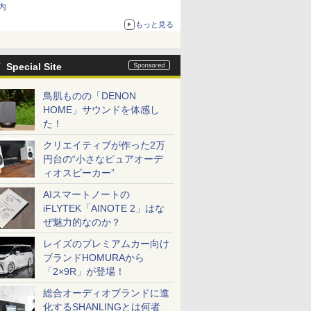
内
もっと見る
Special Site
鳥肌ものの「DENON
HOME」サウンドを体感し
た！
クリエイティブが作った2万
円台の“小さなピュアオーデ
ィオスピーカー”
AIスマートノートの
iFLYTEK「AINOTE 2」はな
ぜ魅力的なのか？
レイズのプレミアムカー向け
ブランドHOMURAから
「2×9R」が登場！
総合オーディオブランドに進
化するSHANLINGとは何者