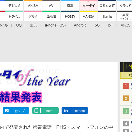
バイル
UQ
楽天
iPhone (iOS)
Android
5G
IoT
格安SI
アクセサリー
業界動向
法人向け
最新技術/その他
1
はてブ
note
LinkedIn
に国内で発売された携帯電話・PHS・スマートフォンの中