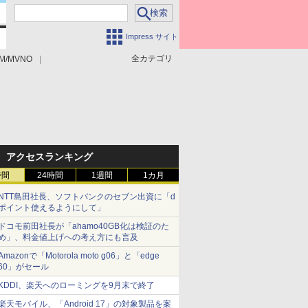
Impress サイト
全カテゴリ
M/MVNO
アクセスランキング
時間
24時間
1週間
1カ月
NTT島田社長、ソフトバンクのセブン出資に「d
ポイント使えるようにして」
ドコモ前田社長が「ahamo40GB化は検証のた
め」、料金値上げへの考え方にも言及
Amazonで「Motorola moto g06」と「edge
60」がセール
KDDI、楽天へのローミングを9月末で終了
楽天モバイル、「Android 17」の対象製品を案