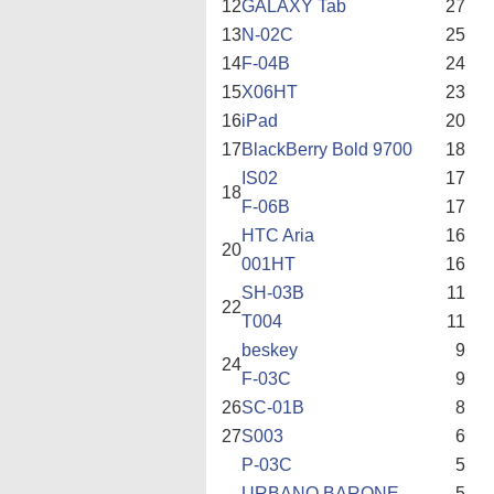
12
GALAXY Tab
27
13
N-02C
25
14
F-04B
24
15
X06HT
23
16
iPad
20
17
BlackBerry Bold 9700
18
IS02
17
18
F-06B
17
HTC Aria
16
20
001HT
16
SH-03B
11
22
T004
11
beskey
9
24
F-03C
9
26
SC-01B
8
27
S003
6
P-03C
5
URBANO BARONE
5