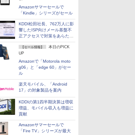
Amazonサマーセールで
「Kindle」シリーズがセール
KDDI松田社長、762万人に影
響したISP向けメール基盤不
正アクセスで対策をあらため
て説明
本日のPICK
【セール情報】
UP
Amazonで「Motorola moto
g06」と「edge 60」がセー
ル
楽天モバイル、「Android
17」の対象製品を案内
KDDIの第1四半期決算は増収
増益、モバイル収入も増益に
貢献
Amazonサマーセールで
「Fire TV」シリーズが最大