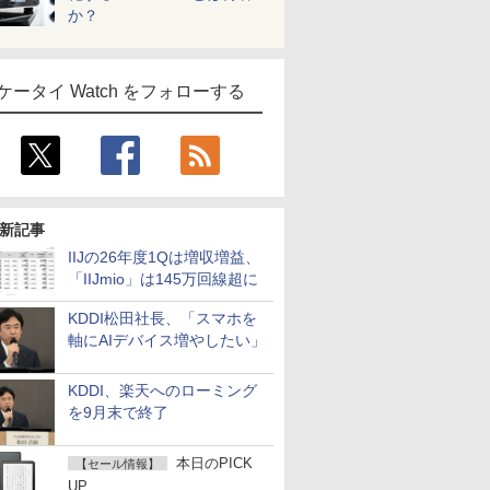
か？
ケータイ Watch をフォローする
新記事
IIJの26年度1Qは増収増益、
「IIJmio」は145万回線超に
KDDI松田社長、「スマホを
軸にAIデバイス増やしたい」
KDDI、楽天へのローミング
を9月末で終了
本日のPICK
【セール情報】
UP