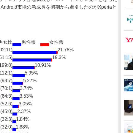
すAndroid市場の急成長を初期から牽引したのがXperiaと
男女比
男性票
女性票
02:11)
21.78%
51:15)
19.3%
199:8)
10.91%
112:1)
5.95%
(93:7)
5.27%
(70:1)
3.74%
(64:3)
3.53%
(52:6)
3.05%
(45:0)
2.37%
(32:3)
1.84%
(32:0)
1.68%