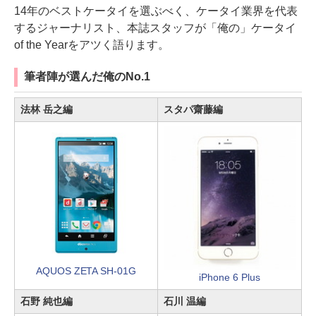
14年のベストケータイを選ぶべく、ケータイ業界を代表
するジャーナリスト、本誌スタッフが「俺の」ケータイ
of the Yearをアツく語ります。
筆者陣が選んだ俺のNo.1
法林 岳之編
スタパ齋藤編
AQUOS ZETA SH-01G
iPhone 6 Plus
石野 純也編
石川 温編