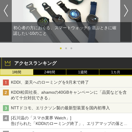
初心者の方におくる、スマートウォッチを選ぶときに確
認したい10のこと
●
●
●
アクセスランキング
1時間
24時間
1週間
1カ月
KDDI、楽天へのローミングを9月末で終了
KDDI松田社長、ahamoの40GBキャンペーンに「品質などを含
めて十分対抗できる」
NTTドコモ、エリクソン製の最新型装置を国内初導入
[石川温の「スマホ業界 Watch」]
告げられた「KDDIのローミング終了」、エリアマップの落とし
穴と楽天モバイルの課題