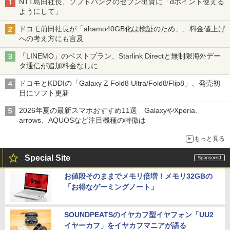
NTT島田社長、ソフトバンクのセブン出資に「dポイント使える
ようにして」
ドコモ前田社長が「ahamo40GB化は検証のため」、料金値上げ
への考え方にも言及
「LINEMO」のベストプラン、Starlink Directと無制限海外デー
タ通信が追加料金なしに
ドコモとKDDIの「Galaxy Z Fold8 Ultra/Fold8/Flip8」、発売初
日にソフト更新
2026年夏の最新スマホおすすめ11選 GalaxyやXperia、
arrows、AQUOSなど注目機種の特徴は
もっと見る
Special Site
お値段そのままでメモリ倍増！メモリ32GBの
「お得なゲーミングノート」
SOUNDPEATSのイヤカフ型イヤフォン「UU2
イヤーカフ」をイヤカフマニアが語る