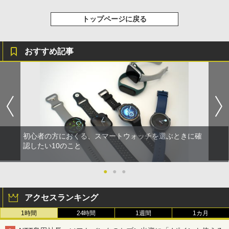
トップページに戻る
おすすめ記事
初心者の方におくる、スマートウォッチを選ぶときに確
認したい10のこと
●
●
●
アクセスランキング
1時間
24時間
1週間
1カ月