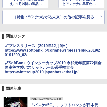
え、6月以降の製品を
とアンテナに早変わり
見る
――5G展開に向けた技
術をドコモが披露
［特集：5Gでつながる未来］の他の記事を見る
関連リンク
🔗プレスリリース（2019年12月9日）
https://www.softbank.jp/corp/news/press/sbkk/2019/2
0191209_02/
🔗SoftBank ウインターカップ2019 令和元年度第72回全
国高等学校バスケットボール選手権大会
https://wintercup2019.japanbasketball.jp/
関連記事
特集：5Gでつながる未来
「バスケ×5G」、ソフトバンクが日本代