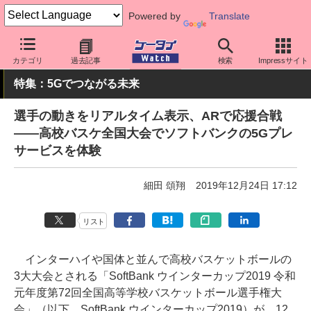
Powered by
Translate
ケータイ Watch
キャリア
ソフトバンク
5G
カテゴリ
過去記事
検索
Impressサイト
特集：5Gでつながる未来
選手の動きをリアルタイム表示、ARで応援合戦
――高校バスケ全国大会でソフトバンクの5Gプレ
サービスを体験
細田 頌翔
2019年12月24日 17:12
リスト
インターハイや国体と並んで高校バスケットボールの
3大大会とされる「SoftBank ウインターカップ2019 令和
元年度第72回全国高等学校バスケットボール選手権大
会」（以下、SoftBank ウインターカップ2019）が、12