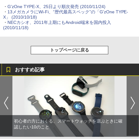
・
G'zOne TYPE-X、25日より順次発売
(2010/11/24)
・
13メガカメラにWi-Fi、“歴代最高スペック”の「G'zOne TYPE-
X」
(2010/10/18)
・
NECカシオ、2011年上期にもAndroid端末を国内投入
(2010/11/18)
トップページに戻る
おすすめ記事
初心者の方におくる、スマートウォッチを選ぶときに確
認したい10のこと