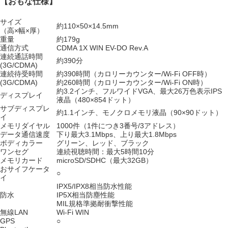
【おもな仕様】
サイズ
約110×50×14.5mm
（高×幅×厚）
重量
約179g
通信方式
CDMA 1X WIN EV-DO Rev.A
連続通話時間
約390分
(3G/CDMA)
連続待受時間
約390時間（カロリーカウンター/Wi-Fi OFF時）
(3G/CDMA)
約260時間（カロリーカウンター/Wi-Fi ON時）
約3.2インチ、フルワイドVGA、最大26万色表示IPS
ディスプレイ
液晶（480×854ドット）
サブディスプレ
約1.1インチ、モノクロメモリ液晶（90×90ドット）
イ
メモリダイヤル
1000件（1件につき3番号/3アドレス）
データ通信速度
下り最大3.1Mbps、上り最大1.8Mbps
ボディカラー
グリーン、レッド、ブラック
ワンセグ
連続視聴時間：最大5時間10分
メモリカード
microSD/SDHC（最大32GB）
おサイフケータ
○
イ
IPX5/IPX8相当防水性能
防水
IP5X相当防塵性能
MIL規格準拠耐衝撃性能
無線LAN
Wi-Fi WIN
GPS
○