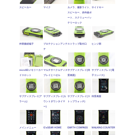
スピーカー
マイク
カメラ、撮影ライト、
サイドキー
スピーカー、赤外線ポ
ート、スクリューバッ
テリーロック
外部接続端子
プロテクションアンテ
ストラップ取付口
ヒンジ部
ナ
microSDメモリーカー
マルチサークルディス
サブディスプレイ(待
サブディスプレイ(電
ドスロット
プレイとベゼル
受画面)
子コンパス)
サブディスプレイ(ア
サブディスプレイ(カ
サブディスプレイ(ス
待受画面
ラーム)
ウントダウンタイマ
トップウォッチ)
ー)
メインメニュー
G'zGEAR HOME
EARTH COMPASS
WALKING COUNTER