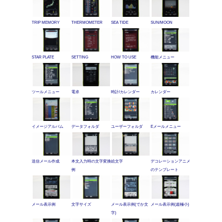
TRIP MEMORY
THERMOMETER
SEA TIDE
SUN/MOON
STAR PLATE
SETTING
HOW TO USE
機能メニュー
ツールメニュー
電卓
時計/カレンダー
カレンダー
イメージアルバム
データフォルダ
ユーザーフォルダ
Eメールメニュー
送信メール作成
本文入力時の文字変換
絵文字
デコレーションアニメ
例
のテンプレート
メール表示例
文字サイズ
メール表示例(でか文
メール表示例(超極小)
字)