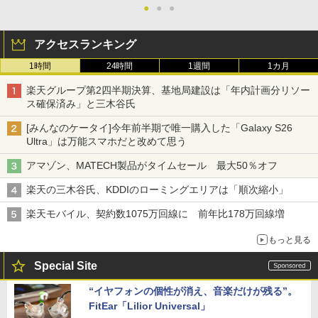
●
●
●
アクセスランキング
1時間
24時間
1週間
1カ月
楽天グループ第2四半期決算、基地局建設は「年内計画分リソー
ス確保済み」と三木谷氏
[みんなのケータイ]今年前半期で唯一購入した「Galaxy S26
Ultra」は万能スマホだと改めて思う
アマゾン、MATECH製品がタイムセール 最大50％オフ
楽天の三木谷氏、KDDIのローミングエリアは「順次縮小」
楽天モバイル、契約数1075万回線に 前年比178万回線増
もっと見る
Special Site
“イヤフォンの個性が消え、音楽だけが残る”。
FitEar「Lilior Universal」