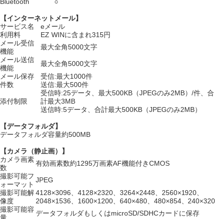
Bluetooth
○
【インターネットメール】
サービス名
eメール
利用料
EZ WINに含まれ315円
メール受信
最大全角5000文字
機能
メール送信
最大全角5000文字
機能
メール保存
受信:最大1000件
件数
送信:最大500件
受信時:25データ、最大500KB（JPEGのみ2MB）/件、合
添付制限
計最大3MB
送信時:5データ、合計最大500KB（JPEGのみ2MB）
【データフォルダ】
データフォルダ容量
約500MB
【カメラ（静止画）】
カメラ画素
有効画素数約1295万画素AF機能付きCMOS
数
撮影可能フ
JPEG
ォーマット
撮影可能解
4128×3096、4128×2320、3264×2448、2560×1920、
像度
2048×1536、1600×1200、640×480、480×854、240×320
撮影可能容
データフォルダもしくはmicroSD/SDHCカードに保存
量