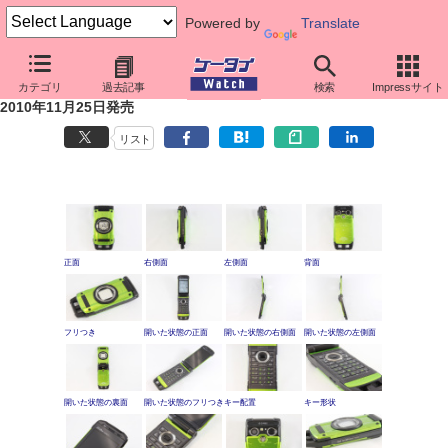
Powered by
Translate
ケータイ新製品SHOW CASE
カテゴリ
過去記事
検索
Impressサイト
G'zOne TYPE-X（グリーン）
2010年11月25日発売
リスト
正面
右側面
左側面
背面
フリつき
開いた状態の正面
開いた状態の右側面
開いた状態の左側面
開いた状態の裏面
開いた状態のフリつき
キー配置
キー形状