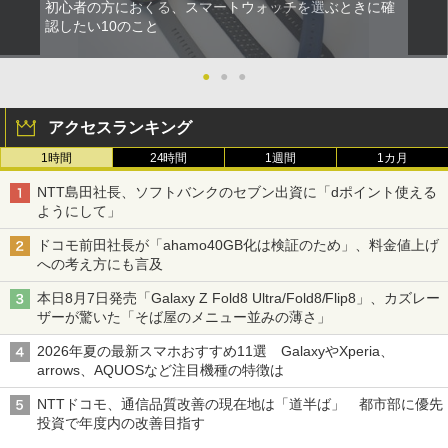
初心者の方におくる、スマートウォッチを選ぶときに確
認したい10のこと
●
●
●
アクセスランキング
1時間
24時間
1週間
1カ月
NTT島田社長、ソフトバンクのセブン出資に「dポイント使える
ようにして」
ドコモ前田社長が「ahamo40GB化は検証のため」、料金値上げ
への考え方にも言及
本日8月7日発売「Galaxy Z Fold8 Ultra/Fold8/Flip8」、カズレー
ザーが驚いた「そば屋のメニュー並みの薄さ」
2026年夏の最新スマホおすすめ11選 GalaxyやXperia、
arrows、AQUOSなど注目機種の特徴は
NTTドコモ、通信品質改善の現在地は「道半ば」 都市部に優先
投資で年度内の改善目指す