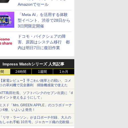
Amazonでセール
「Meta AI」を活用する体験
型イベント、渋谷で28日から
3日間限定開催
ドコモ・バイクシェアの障
害、原因はシステム移行 都
内は明日7日に復旧作業
Impress Watchシリーズ 人気記事
時間
24時間
1週間
1カ月
【家電レビュー】手ごわい雑草との戦い、コメ
リの草刈機で完全勝利 掃除機感覚で使えた
NTT島田社長、ソフトバンクのセブン出資に「d
ポイント使えるようにして」
ミスド「Mrs. GREEN APPLE」のコラボドーナ
ツ4種、いよいよ発売！
「リサ・ラーソン」がま口ポーチ付録、大人の
おしゃれ手帖 10月号。ジャカード織の北欧猫デ
ザイン