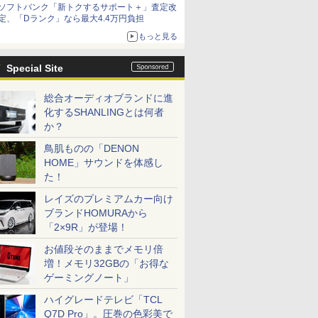
ソフトバンク「新トクするサポート＋」査定改
定、「Dランク」なら最大4.4万円負担
もっと見る
Special Site
総合オーディオブランドに進
化するSHANLINGとは何者
か？
鳥肌ものの「DENON
HOME」サウンドを体感し
た！
レイズのプレミアムカー向け
ブランドHOMURAから
「2×9R」が登場！
お値段そのままでメモリ倍
増！メモリ32GBの「お得な
ゲーミングノート」
ハイグレードテレビ「TCL
Q7D Pro」。圧巻の色彩美で