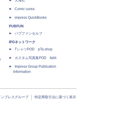
天海社
ス
Comic curea
impress QuickBooks
PUBFUN
パブファンセルフ
IPGネットワーク
TシャツPOD pTa.shop
カスタム写真集POD fabli
e
Impress Group Publication
Information
インプレスグループ
特定商取引法に基づく表示