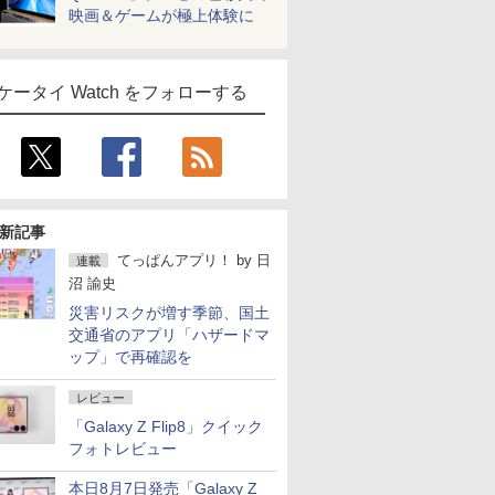
映画＆ゲームが極上体験に
ケータイ Watch をフォローする
新記事
てっぱんアプリ！
by
日
連載
沼 諭史
災害リスクが増す季節、国土
交通省のアプリ「ハザードマ
ップ」で再確認を
レビュー
「Galaxy Z Flip8」クイック
フォトレビュー
本日8月7日発売「Galaxy Z