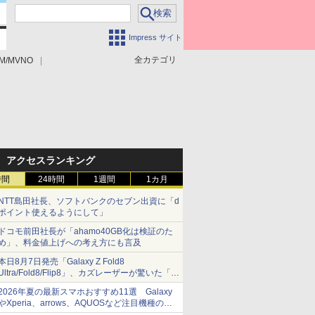
Impress サイト
全カテゴリ
M/MVNO
アクセスランキング
時間
24時間
1週間
1カ月
NTT島田社長、ソフトバンクのセブン出資に「d
ポイント使えるようにして」
ドコモ前田社長が「ahamo40GB化は検証のた
め」、料金値上げへの考え方にも言及
本日8月7日発売「Galaxy Z Fold8
Ultra/Fold8/Flip8」、カズレーザーが驚いた「そ
ば屋のメニュー並みの薄さ」
2026年夏の最新スマホおすすめ11選 Galaxy
やXperia、arrows、AQUOSなど注目機種の特
徴は