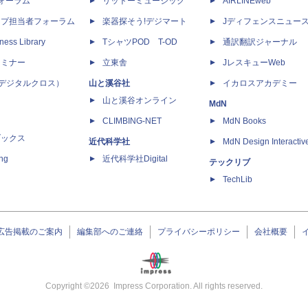
dフォーラム
リットーミュージック
AIRLINEweb
ップ担当者フォーラム
楽器探そう!デジマート
Jディフェンスニュー
ness Library
TシャツPOD T-OD
通訳翻訳ジャーナル
セミナー
立東舎
JレスキューWeb
 X（デジタルクロス）
山と溪谷社
イカロスアカデミー
山と溪谷オンライン
MdN
CLIMBING-NET
MdN Books
ブックス
近代科学社
MdN Design Interactiv
ing
近代科学社Digital
テックリブ
TechLib
広告掲載のご案内
編集部へのご連絡
プライバシーポリシー
会社概要
Copyright ©
2026
Impress Corporation. All rights reserved.