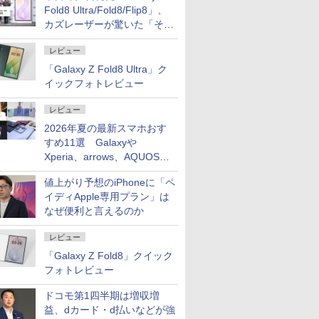
Fold8 Ultra/Fold8/Flip8」、
カズレーザーが驚いた「そば
屋のメニュー並みの薄さ」
レビュー
「Galaxy Z Fold8 Ultra」ク
イックフォトレビュー
レビュー
2026年夏の最新スマホおす
すめ11選 Galaxyや
Xperia、arrows、AQUOSな
ど注目機種の特徴は
値上がり予想のiPhoneに「ペ
イディApple専用プラン」は
なぜ便利と言えるのか
レビュー
「Galaxy Z Fold8」クイック
フォトレビュー
ドコモ第1四半期は増収増
益、dカード・d払いなどが強