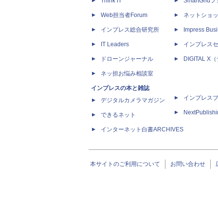
Think IT
SmartGri
Web担当者Forum
ネットショ
インプレス総合研究所
Impress Busi
IT Leaders
インプレス
ドローンジャーナル
DIGITAL
ネッ担お悩み相談室
インプレスの本と雑誌
インプレス
デジタルカメラマガジン
NextPublish
できるネット
インターネット白書ARCHIVES
本サイトのご利用について
お問い合わせ