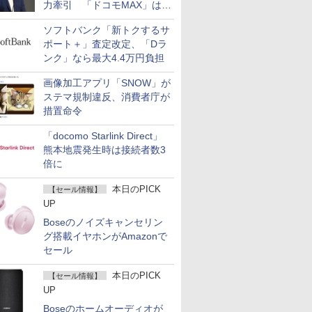
力牽引 「ドコモMAX」は
400万契約突破
ソフトバンク「新トクするサ
ポート＋」査定改定、「Dラ
ンク」なら最大4.4万円負担
画像加工アプリ「SNOW」が
ステマ規制違反、消費者庁が
措置命令
「docomo Starlink Direct」
熊本地震発生時は接続者数3
倍に
本日のPICK
【セール情報】
UP
Boseのノイズキャンセリン
グ搭載イヤホンがAmazonで
セール
本日のPICK
【セール情報】
UP
Boseのホームオーディオが