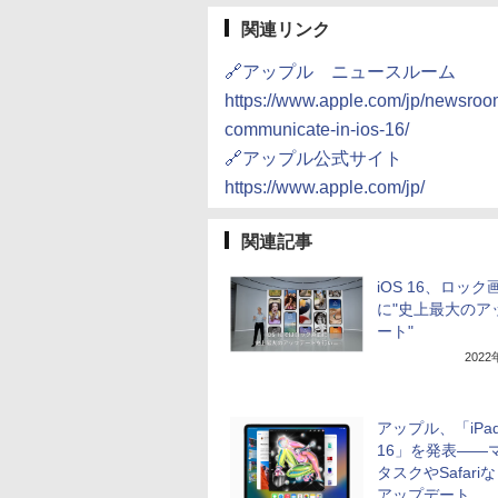
関連リンク
🔗アップル ニュースルーム
https://www.apple.com/jp/newsroo
communicate-in-ios-16/
🔗アップル公式サイト
https://www.apple.com/jp/
関連記事
iOS 16、ロック
に"史上最大のア
ート"
202
アップル、「iPa
16」を発表――
タスクやSafari
アップデート