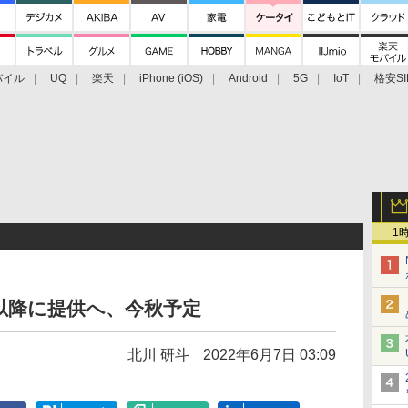
バイル
UQ
楽天
iPhone (iOS)
Android
5G
IoT
格安SI
アクセサリー
業界動向
法人向け
最新技術/その他
1
e 8以降に提供へ、今秋予定
北川 研斗
2022年6月7日 03:09