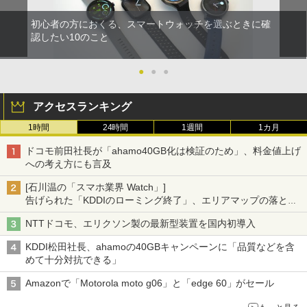
初心者の方におくる、スマートウォッチを選ぶときに確
認したい10のこと
●
●
●
アクセスランキング
1時間
24時間
1週間
1カ月
ドコモ前田社長が「ahamo40GB化は検証のため」、料金値上げ
への考え方にも言及
[石川温の「スマホ業界 Watch」]
告げられた「KDDIのローミング終了」、エリアマップの落とし
穴と楽天モバイルの課題
NTTドコモ、エリクソン製の最新型装置を国内初導入
KDDI松田社長、ahamoの40GBキャンペーンに「品質などを含
めて十分対抗できる」
Amazonで「Motorola moto g06」と「edge 60」がセール