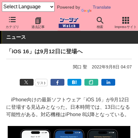
Powered by
Translate
ケータイ Watch
OS
iPhone (iOS)
iOS
カテゴリ
過去記事
検索
Impressサイト
ニュース
「iOS 16」は9月12日に登場へ
関口 聖
2022年9月8日 04:07
リスト
iPhone向けの最新ソフトウェア「iOS 16」が9月12日
に登場する見込みとなった。日本時間では、13日になる
可能性がある。対応機種はiPhone 8以降となっている。