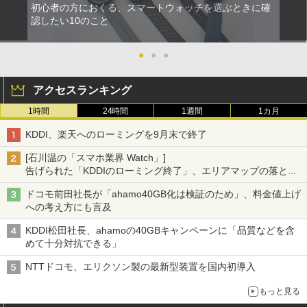
初心者の方におくる、スマートウォッチを選ぶときに確
認したい10のこと
●
●
●
アクセスランキング
1時間
24時間
1週間
1カ月
KDDI、楽天へのローミングを9月末で終了
[石川温の「スマホ業界 Watch」]
告げられた「KDDIのローミング終了」、エリアマップの落とし
穴と楽天モバイルの課題
ドコモ前田社長が「ahamo40GB化は検証のため」、料金値上げ
への考え方にも言及
KDDI松田社長、ahamoの40GBキャンペーンに「品質などを含
めて十分対抗できる」
NTTドコモ、エリクソン製の最新型装置を国内初導入
もっと見る