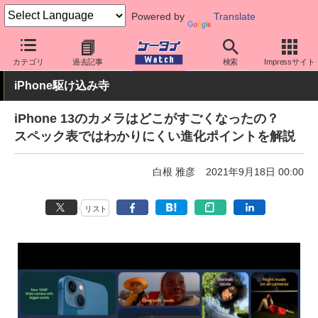
Powered by
Translate
ケータイ Watch
OS
iPhone (iOS)
iPhone本体
カテゴリ
過去記事
検索
Impressサイト
iPhone駆け込み寺
iPhone 13のカメラはどこがすごくなったの？
スペック表ではわかりにくい進化ポイントを解説
白根 雅彦
2021年9月18日 00:00
リスト