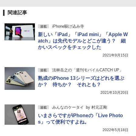
関連記事
iPhone駆け込み寺
連載
新しい「iPad」「iPad mini」「Apple W
atch」は先代モデルとどこが違う？ 細
かいスペックをチェックした
2021年9月15日
法林岳之の「週刊モバイルCATCH UP」
連載
熟成のiPhone 13シリーズはどれを選ぶ
か？ 待ちか？ それとも？
2021年10月20日
みんなのケータイ
by
村元正剛
連載
いまさらですがiPhoneの「Live Photo
s」って便利ですよね。
2022年5月18日