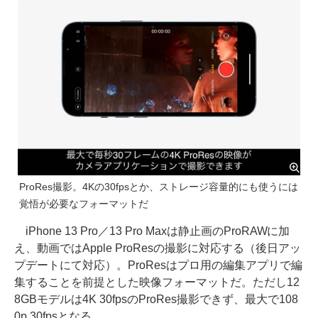
ProRes撮影。4Kの30fpsとか、ストレージ容量的にも使うには
覚悟が必要なフォーマットだ
iPhone 13 Pro／13 Pro Maxは静止画のProRAWに加
え、動画ではApple ProResの撮影に対応する（後日アッ
プデートにて対応）。ProResはプロ用の編集アプリで編
集することを前提とした映像フォーマットだ。ただし12
8GBモデルは4K 30fpsのProRes撮影できず、最大で108
0p 30fpsとなる。