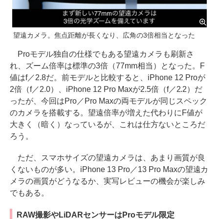
望遠カメラ。焦点距離が長くなり、広角の3倍相当となった
Proモデル独自の仕様でもある望遠カメラも刷新さ
れ、ズーム倍率は標準の3倍（77mm相当）となった。F
値はf／2.8だ。前モデルと比較すると、iPhone 12 Proが
2倍（f／2.0）、iPhone 12 Pro Maxが2.5倍（f／2.2）だ
ったが、今回はPro／Pro Maxの両モデルが同じスペック
のカメラを搭載する。望遠倍率が増えた代わりにF値が
大きく（暗く）なっているが、これは仕方ないところだ
ろう。
ただ、スマホサイズの望遠カメラは、あまり画質が良
くないものが多い。iPhone 13 Pro／13 Pro Maxの望遠カ
メラの画質がどうなるか、実写レビューの機会が楽しみ
でもある。
RAW撮影やLiDARセンサーはProモデル限定