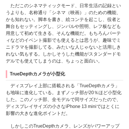
ただこのシネマティックモード、日常生活の記録とい
うよりも、名称通り「シネマ（映画）」のための機能、
かも知れない。脚本を書き、絵コンテを起こし、役者と
舞台もセッティングし、ジンバルや照明、レフ板なども
用意して初めて生きる、そんな機能だ。もちろんパーテ
ィなどのイベント撮影でも使えるとは思うが、趣味でミ
ニドラマを撮影してる、みたいな人じゃないと活用しき
れない気もする。しかしそうした機能がスタンダードモ
デルでも使えてしまうのは、ちょっと面白い。
TrueDepthカメラが小型化
ディスプレイ上部に搭載される「TrueDepthカメラ」
も地味に進化している。まずノッチ部が20％ほど小型化
した。このノッチ部、全モデルで同サイズだったので、
ディスプレイサイズの小さなiPhone 13 miniではとくに
影響の大きな進化ポイントだ。
しかしこのTrueDepthカメラ、レンズがパワーアップ