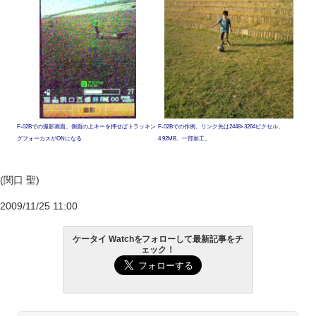
F-02Bでの撮影画面。側面の上キーを押せばトラッキン
F-02Bでの作例。リンク先は2448×3264ピクセル、
グフォーカスがONになる
4.92MB、一部加工。
(関口 聖)
2009/11/25 11:00
ケータイ Watchをフォローして最新記事をチ
ェック！