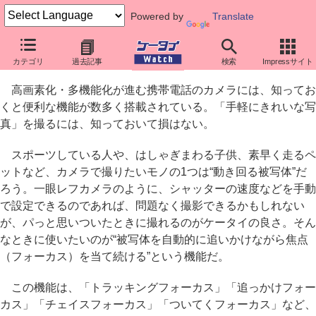
Powered by
Translate
知っておきたいケータイカメラ最新機能
カテゴリ
過去記事
検索
Impressサイト
被写体が動いてもフォーカスを
高画素化・多機能化が進む携帯電話のカメラには、知ってお
くと便利な機能が数多く搭載されている。「手軽にきれいな写
真」を撮るには、知っておいて損はない。
スポーツしている人や、はしゃぎまわる子供、素早く走るペ
ットなど、カメラで撮りたいモノの1つは“動き回る被写体”だ
ろう。一眼レフカメラのように、シャッターの速度などを手動
で設定できるのであれば、問題なく撮影できるかもしれない
が、パっと思いついたときに撮れるのがケータイの良さ。そん
なときに使いたいのが“被写体を自動的に追いかけながら焦点
（フォーカス）を当て続ける”という機能だ。
この機能は、「トラッキングフォーカス」「追っかけフォー
カス」「チェイスフォーカス」「ついてくフォーカス」など、