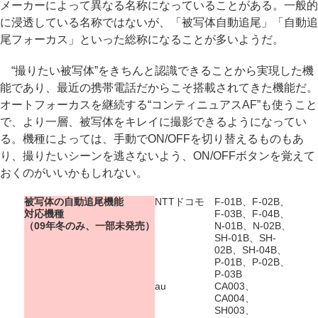
メーカーによって異なる名称になっていることがある。一般的
に浸透している名称ではないが、「被写体自動追尾」「自動追
尾フォーカス」といった総称になることが多いようだ。
“撮りたい被写体”をきちんと認識できることから実現した機
能であり、最近の携帯電話だからこそ搭載されてきた機能だ。
オートフォーカスを継続する“コンティニュアスAF”も使うこと
で、より一層、被写体をキレイに撮影できるようになってい
る。機種によっては、手動でON/OFFを切り替えるものもあ
り、撮りたいシーンを逃さないよう、ON/OFFボタンを覚えて
おくのがいいかもしれない。
被写体の自動追尾機能
NTTドコモ
F-01B、F-02B、
対応機種
F-03B、F-04B、
（09年冬のみ、一部未発売）
N-01B、N-02B、
SH-01B、SH-
02B、SH-04B、
P-01B、P-02B、
P-03B
au
CA003、
CA004、
SH003、