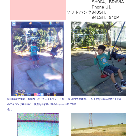
SH004、BRAVIA
Phone U1
ソフトバンク
940SH、
941SH、940P
SH-07Aでの撮影。画面右下に「チェイスフォーカス」
SH-07Aでの作例。リンク先は1944×2592ピクセル、
のアイコンが表示され、焦点を示す枠は青みがかった緑
1.65MB
色に