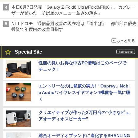
本日8月7日発売「Galaxy Z Fold8 Ultra/Fold8/Flip8」、カズレー
ザーが驚いた「そば屋のメニュー並みの薄さ」
NTTドコモ、通信品質改善の現在地は「道半ば」 都市部に優先
投資で年度内の改善目指す
もっと見る
Special Site
性能の良いお得な中古PC情報はこのページで
チェック！
エントリーなのに脅威の実力!「Osprey」Nobl
e Audioワイヤレスイヤフォン4機種を一気に聴
く
クリエイティブが作った2万円台の“小さなピュ
アオーディオスピーカー”
総合オーディオブランドに進化するSHANLING