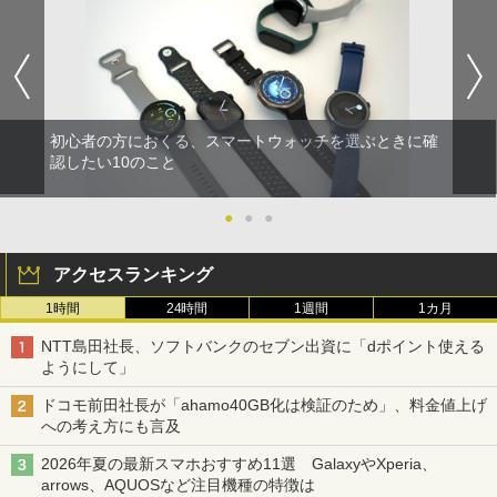
初心者の方におくる、スマートウォッチを選ぶときに確
認したい10のこと
●
●
●
アクセスランキング
1時間
24時間
1週間
1カ月
NTT島田社長、ソフトバンクのセブン出資に「dポイント使える
ようにして」
ドコモ前田社長が「ahamo40GB化は検証のため」、料金値上げ
への考え方にも言及
2026年夏の最新スマホおすすめ11選 GalaxyやXperia、
arrows、AQUOSなど注目機種の特徴は