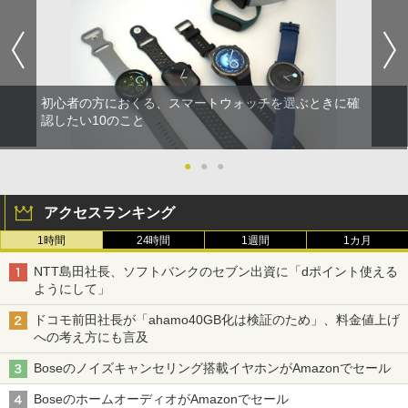
初心者の方におくる、スマートウォッチを選ぶときに確
認したい10のこと
●
●
●
アクセスランキング
1時間
24時間
1週間
1カ月
NTT島田社長、ソフトバンクのセブン出資に「dポイント使える
ようにして」
ドコモ前田社長が「ahamo40GB化は検証のため」、料金値上げ
への考え方にも言及
Boseのノイズキャンセリング搭載イヤホンがAmazonでセール
BoseのホームオーディオがAmazonでセール