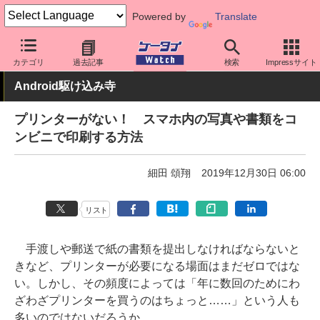
Powered by
Translate
ケータイ Watch
アプリ・サービス
その他
カテゴリ
過去記事
検索
Impressサイト
Android駆け込み寺
プリンターがない！ スマホ内の写真や書類をコ
ンビニで印刷する方法
細田 頌翔
2019年12月30日 06:00
リスト
手渡しや郵送で紙の書類を提出しなければならないと
きなど、プリンターが必要になる場面はまだゼロではな
い。しかし、その頻度によっては「年に数回のためにわ
ざわざプリンターを買うのはちょっと……」という人も
多いのではないだろうか。