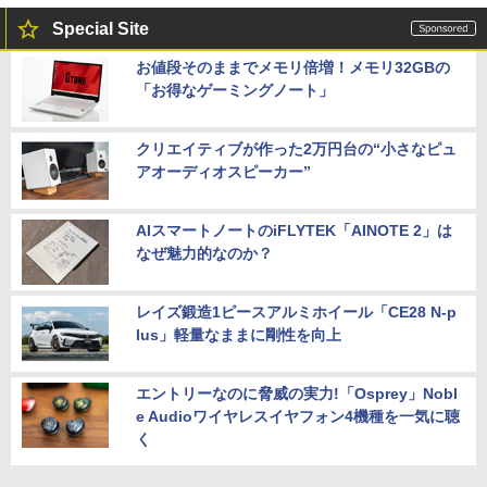
Special Site
お値段そのままでメモリ倍増！メモリ32GBの
「お得なゲーミングノート」
クリエイティブが作った2万円台の“小さなピュ
アオーディオスピーカー”
AIスマートノートのiFLYTEK「AINOTE 2」は
なぜ魅力的なのか？
レイズ鍛造1ピースアルミホイール「CE28 N-p
lus」軽量なままに剛性を向上
エントリーなのに脅威の実力!「Osprey」Nobl
e Audioワイヤレスイヤフォン4機種を一気に聴
く