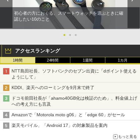
初心者の方におくる、スマートウォッチを選ぶときに確
認したい10のこと
●
●
●
アクセスランキング
1時間
24時間
1週間
1カ月
NTT島田社長、ソフトバンクのセブン出資に「dポイント使える
ようにして」
KDDI、楽天へのローミングを9月末で終了
ドコモ前田社長が「ahamo40GB化は検証のため」、料金値上げ
への考え方にも言及
Amazonで「Motorola moto g06」と「edge 60」がセール
楽天モバイル、「Android 17」の対象製品を案内
もっと見る