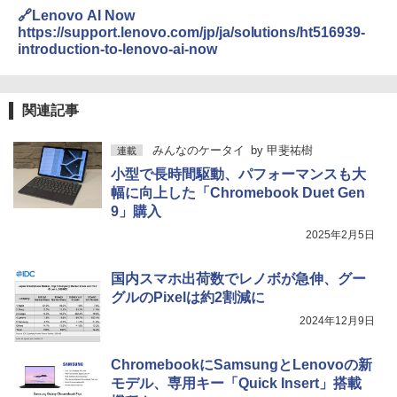
🔗Lenovo AI Now
https://support.lenovo.com/jp/ja/solutions/ht516939-
introduction-to-lenovo-ai-now
関連記事
みんなのケータイ
by
甲斐祐樹
連載
小型で長時間駆動、パフォーマンスも大
幅に向上した「Chromebook Duet Gen
9」購入
2025年2月5日
国内スマホ出荷数でレノボが急伸、グー
グルのPixelは約2割減に
2024年12月9日
ChromebookにSamsungとLenovoの新
モデル、専用キー「Quick Insert」搭載