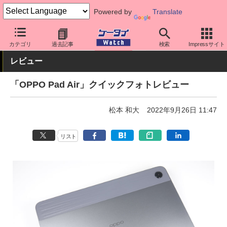
Powered by
Translate
ケータイ Watch
OS
Android
OPPO
カテゴリ
過去記事
検索
Impressサイト
レビュー
「OPPO Pad Air」クイックフォトレビュー
松本 和大
2022年9月26日 11:47
リスト