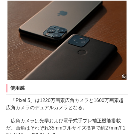
使用感
「Pixel 5」は1220万画素広角カメラと1600万画素超
広角カメラのデュアルカメラとなる。
広角カメラは光学および電子式手ブレ補正機能搭載
だ。画角はそれぞれ35mmフルサイズ換算で約27mm/F1.