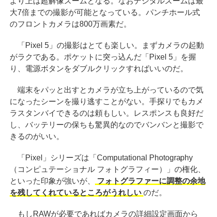
より上は超解像ズームとなる。なおデジタルズームは最
大7倍までの撮影が可能となっている。パンチホール式
のフロントカメラは800万画素だ。
「Pixel 5」の撮影はとても楽しい。まずカメラの起動
がラクである。ポケットに突っ込んだ「Pixel 5」を握
り、電源ボタンをダブルクリックすればいいのだ。
端末をパッと出すとカメラが立ち上がっているので気
になったシーンを撮り逃すことがない。手探りでもカメ
ラスタンバイできるのは頼もしい。レスポンスも良好だ
し、バッテリーの保ちも驚異的なのでバンバンと撮影で
きるのがいい。
「Pixel」シリーズは「Computational Photography
（コンピュテーショナル フォトグラフィー）」の権化、
といった印象が強いが、
フォトグラファーに調整の余地
を残してくれているところがうれしい
のだ。
もしRAWが必要であればカメラの詳細設定画面から