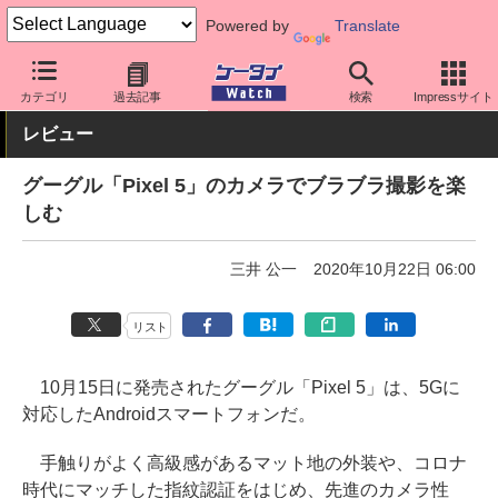
Powered by
Translate
ケータイ Watch
OS
Android
Pixel
カテゴリ
過去記事
検索
Impressサイト
レビュー
グーグル「Pixel 5」のカメラでブラブラ撮影を楽
しむ
三井 公一
2020年10月22日 06:00
リスト
10月15日に発売されたグーグル「Pixel 5」は、5Gに
対応したAndroidスマートフォンだ。
手触りがよく高級感があるマット地の外装や、コロナ
時代にマッチした指紋認証をはじめ、先進のカメラ性