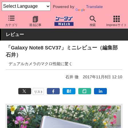
Powered by
Translate
ケータイ Watch
キャリア
au
Galaxy
カテゴリ
過去記事
検索
Impressサイト
レビュー
「Galaxy Note8 SCV37」ミニレビュー（編集部
石井）
デュアルカメラのマクロ性能に驚く
石井 徹
2017年11月8日 12:10
リスト