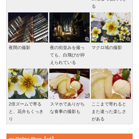
る
夜間の撮影
夜の街並みを撮っ
マクロ域の撮影
ても、白飛びが抑
えられている
2倍ズームで寄る
スマホでありがち
ここまで寄れると
と、花弁もくっき
な食事の撮影も
また違った楽しさ
り
がある
au Online Shop【ad】