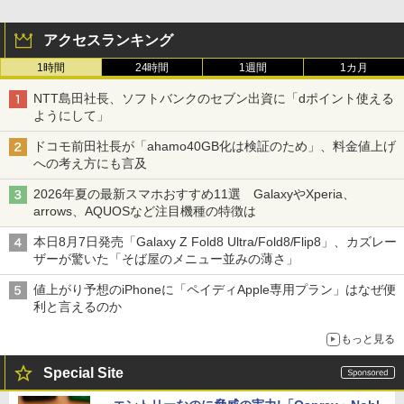
アクセスランキング
1時間
24時間
1週間
1カ月
NTT島田社長、ソフトバンクのセブン出資に「dポイント使える
ようにして」
ドコモ前田社長が「ahamo40GB化は検証のため」、料金値上げ
への考え方にも言及
2026年夏の最新スマホおすすめ11選 GalaxyやXperia、
arrows、AQUOSなど注目機種の特徴は
本日8月7日発売「Galaxy Z Fold8 Ultra/Fold8/Flip8」、カズレー
ザーが驚いた「そば屋のメニュー並みの薄さ」
値上がり予想のiPhoneに「ペイディApple専用プラン」はなぜ便
利と言えるのか
もっと見る
Special Site