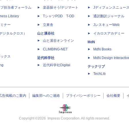
ップ担当者フォーラム
楽器探そう!デジマート
Jディフェンスニュー
ness Library
TシャツPOD T-OD
通訳翻訳ジャーナル
セミナー
立東舎
JレスキューWeb
 X（デジタルクロス）
山と溪谷社
イカロスアカデミー
山と溪谷オンライン
MdN
CLIMBING-NET
MdN Books
ブックス
近代科学社
MdN Design Interactiv
ing
近代科学社Digital
テックリブ
TechLib
広告掲載のご案内
編集部へのご連絡
プライバシーポリシー
会社概要
Copyright ©
2026
Impress Corporation. All rights reserved.