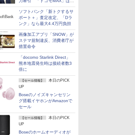
力牽引 「ドコモMAX」は
400万契約突破
ソフトバンク「新トクするサ
ポート＋」査定改定、「Dラ
ンク」なら最大4.4万円負担
画像加工アプリ「SNOW」が
ステマ規制違反、消費者庁が
措置命令
「docomo Starlink Direct」
熊本地震発生時は接続者数3
倍に
本日のPICK
【セール情報】
UP
Boseのノイズキャンセリン
グ搭載イヤホンがAmazonで
セール
本日のPICK
【セール情報】
UP
Boseのホームオーディオが