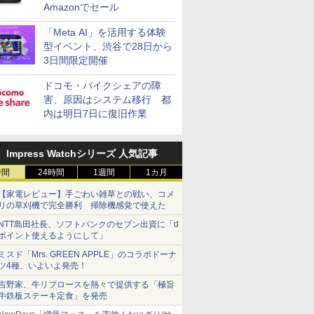
Amazonでセール
「Meta AI」を活用する体験
型イベント、渋谷で28日から
3日間限定開催
ドコモ・バイクシェアの障
害、原因はシステム移行 都
内は明日7日に復旧作業
Impress Watchシリーズ 人気記事
時間
24時間
1週間
1カ月
【家電レビュー】手ごわい雑草との戦い、コメ
リの草刈機で完全勝利 掃除機感覚で使えた
NTT島田社長、ソフトバンクのセブン出資に「d
ポイント使えるようにして」
ミスド「Mrs. GREEN APPLE」のコラボドーナ
ツ4種、いよいよ発売！
吉野家、牛リブロースを熱々で提供する「極旨
牛鉄板ステーキ定食」を発売