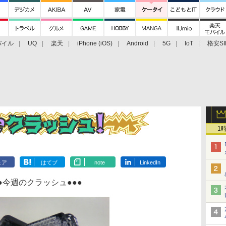
バイル
UQ
楽天
iPhone (iOS)
Android
5G
IoT
格安SI
アクセサリー
業界動向
法人向け
最新技術/その他
1
ェア
はてブ
note
LinkedIn
●●今週のクラッシュ●●●