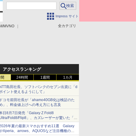
Impress サイト
全カテゴリ
M/MVNO
アクセスランキング
時間
24時間
1週間
1カ月
NTT島田社長、ソフトバンクのセブン出資に「d
ポイント使えるようにして」
ドコモ前田社長が「ahamo40GB化は検証のた
め」、料金値上げへの考え方にも言及
本日8月7日発売「Galaxy Z Fold8
Ultra/Fold8/Flip8」、カズレーザーが驚いた「そ
ば屋のメニュー並みの薄さ」
2026年夏の最新スマホおすすめ11選 Galaxy
やXperia、arrows、AQUOSなど注目機種の特
徴は