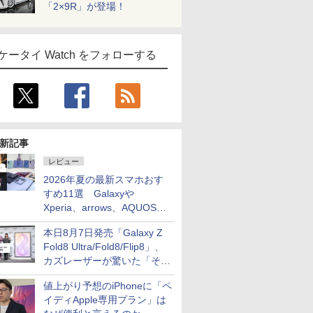
「2×9R」が登場！
ケータイ Watch をフォローする
新記事
レビュー
2026年夏の最新スマホおす
すめ11選 Galaxyや
Xperia、arrows、AQUOSな
ど注目機種の特徴は
本日8月7日発売「Galaxy Z
Fold8 Ultra/Fold8/Flip8」、
カズレーザーが驚いた「そば
屋のメニュー並みの薄さ」
値上がり予想のiPhoneに「ペ
イディApple専用プラン」は