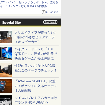
ソフトバンク「新トクするサポート＋」査定改
定、「Dランク」なら最大4.4万円負担
もっと見る
Special Site
クリエイティブが作った2万
円台の“小さなピュアオーデ
ィオスピーカー”
ハイグレードテレビ「TCL
Q7D Pro」。圧巻の色彩美で
映画＆ゲームが極上体験に
性能の良いお得な中古PC情
報はこのページでチェック！
「A&ultima SP4000T」の魅
力！ポケットに入るオーディ
オの醍醐味
レイズのプレミアムカー向け
ブランドHOMURAから