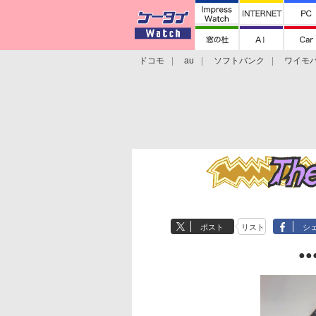
ドコモ
au
ソフトバンク
ワイモ
格安スマホ/SIMフリースマホ
周辺機器/
ポスト
リスト
シ
●