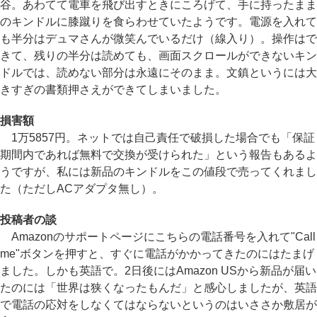
谷。あわてて電車を飛び出すときにころげて、手に持ったまま
のキンドルに膝蹴りを食らわせていたようです。電源を入れて
も半分はデュマさんが微笑んでいるだけ（線入り）。操作はで
きて、残りの半分は読めても、画面スクロールができないキン
ドルでは、読めない部分は永遠にそのまま。文鎮というには大
きすぎの書類押さえができてしまいました。
損害額
1万5857円。ネットでは自己責任で破損した場合でも「保証
期間内であれば無料で交換が受けられた」という報告もあるよ
うですが、私には新品のキンドルをこの値段で売ってくれまし
た（ただしACアダプタ無し）。
投稿者の談
Amazonのサポートページにこちらの電話番号を入れて"Call
me"ボタンを押すと、すぐに電話がかかってきたのにはたまげ
ました。しかも英語で。2日後にはAmazon USから新品が届い
たのには「世界は狭くなったもんだ」と感心しましたが、英語
で電話の応対をしなくてはならないというのはいささか敷居が