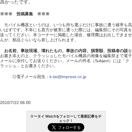
高かったです。
※※※ 投稿募集 ※※※
モバイル機器というのは、いつも持ち運ぶだけに事故に遭う確率も高
いはずです。不幸にも貴方が被害に遭った際には、編集部にその写真を
送ってください。本コーナーに掲載した場合、修理費はお出しできませ
んが、粗品ぐらいなら差し上げられます。
お名前、事故現場、壊れたもの、事故の内容、損害額、投稿者の談
を
お書き添えの上、クラッシュしたモバイル機器の画像を編集部まで電子
メールに添付してお送りください。メールの件名（Subject）には「ク
ラッシュ」とお書きください。
◎電子メール宛先：
k-tai@impress.co.jp
2010/7/22 06:00
ケータイ Watchをフォローして最新記事をチ
ェック！