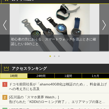
初心者の方におくる、スマートウォッチを選ぶときに確
認したい10のこと
●
●
●
アクセスランキング
1時間
24時間
1週間
1カ月
ドコモ前田社長が「ahamo40GB化は検証のため」、料金値上げ
への考え方にも言及
[石川温の「スマホ業界 Watch」]
告げられた「KDDIのローミング終了」、エリアマップの落とし
穴と楽天モバイルの課題