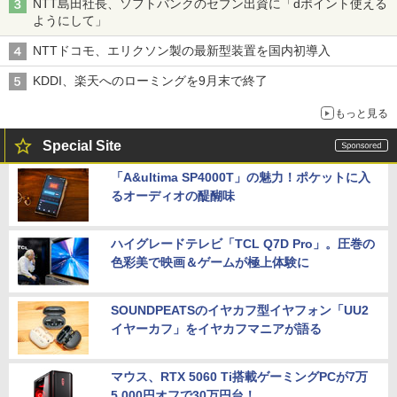
NTT島田社長、ソフトバンクのセブン出資に「dポイント使える
ようにして」
NTTドコモ、エリクソン製の最新型装置を国内初導入
KDDI、楽天へのローミングを9月末で終了
もっと見る
Special Site
「A&ultima SP4000T」の魅力！ポケットに入
るオーディオの醍醐味
ハイグレードテレビ「TCL Q7D Pro」。圧巻の
色彩美で映画＆ゲームが極上体験に
SOUNDPEATSのイヤカフ型イヤフォン「UU2
イヤーカフ」をイヤカフマニアが語る
マウス、RTX 5060 Ti搭載ゲーミングPCが7万
5,000円オフで30万円台！