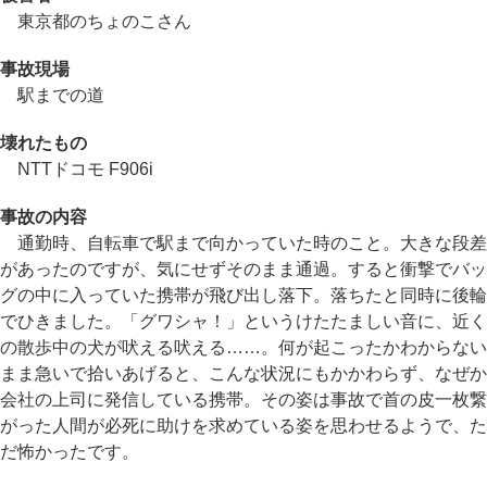
東京都のちょのこさん
事故現場
駅までの道
壊れたもの
NTTドコモ F906i
事故の内容
通勤時、自転車で駅まで向かっていた時のこと。大きな段差
があったのですが、気にせずそのまま通過。すると衝撃でバッ
グの中に入っていた携帯が飛び出し落下。落ちたと同時に後輪
でひきました。「グワシャ！」というけたたましい音に、近く
の散歩中の犬が吠える吠える……。何が起こったかわからない
まま急いで拾いあげると、こんな状況にもかかわらず、なぜか
会社の上司に発信している携帯。その姿は事故で首の皮一枚繋
がった人間が必死に助けを求めている姿を思わせるようで、た
だ怖かったです。