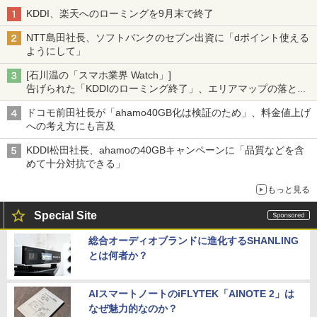
KDDI、楽天へのローミングを9月末で終了
NTT島田社長、ソフトバンクのセブン出資に「dポイント使える
ようにして」
[石川温の「スマホ業界 Watch」]
告げられた「KDDIのローミング終了」、エリアマップの落とし
穴と楽天モバイルの課題
ドコモ前田社長が「ahamo40GB化は検証のため」、料金値上げ
への考え方にも言及
KDDI松田社長、ahamoの40GBキャンペーンに「品質などを含
めて十分対抗できる」
もっと見る
Special Site
総合オーディオブランドに進化するSHANLING
とは何者か？
AIスマートノートのiFLYTEK「AINOTE 2」は
なぜ魅力的なのか？