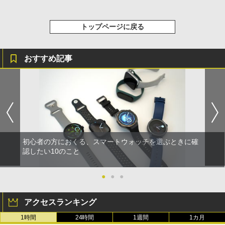
トップページに戻る
おすすめ記事
初心者の方におくる、スマートウォッチを選ぶときに確
認したい10のこと
●
●
●
アクセスランキング
1時間
24時間
1週間
1カ月