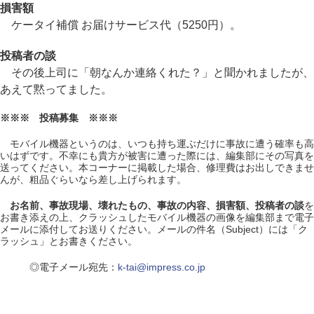
損害額
ケータイ補償 お届けサービス代（5250円）。
投稿者の談
その後上司に「朝なんか連絡くれた？」と聞かれましたが、
あえて黙ってました。
※※※ 投稿募集 ※※※
モバイル機器というのは、いつも持ち運ぶだけに事故に遭う確率も高
いはずです。不幸にも貴方が被害に遭った際には、編集部にその写真を
送ってください。本コーナーに掲載した場合、修理費はお出しできませ
んが、粗品ぐらいなら差し上げられます。
お名前、事故現場、壊れたもの、事故の内容、損害額、投稿者の談
を
お書き添えの上、クラッシュしたモバイル機器の画像を編集部まで電子
メールに添付してお送りください。メールの件名（Subject）には「ク
ラッシュ」とお書きください。
◎電子メール宛先：
k-tai@impress.co.jp