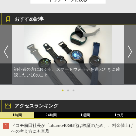
おすすめ記事
初心者の方におくる、スマートウォッチを選ぶときに確
認したい10のこと
●
●
●
アクセスランキング
1時間
24時間
1週間
1カ月
ドコモ前田社長が「ahamo40GB化は検証のため」、料金値上げ
への考え方にも言及