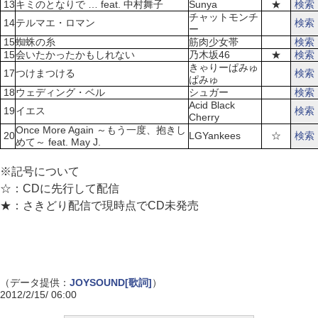
13
キミのとなりで … feat. 中村舞子
Sunya
★
検索
チャットモンチ
14
テルマエ・ロマン
検索
ー
15
蜘蛛の糸
筋肉少女帯
検索
15
会いたかったかもしれない
乃木坂46
★
検索
きゃりーぱみゅ
17
つけまつける
検索
ぱみゅ
18
ウェディング・ベル
シュガー
検索
Acid Black
19
イエス
検索
Cherry
Once More Again ～もう一度、抱きし
20
LGYankees
☆
検索
めて～ feat. May J.
※記号について
☆：CDに先行して配信
★：さきどり配信で現時点でCD未発売
（データ提供：
JOYSOUND[歌詞]
）
2012/2/15/ 06:00