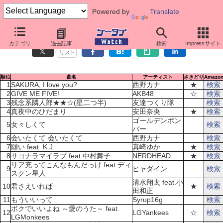
Powered by
Translate
歌詞人気ランキング（2月6日～2月12日）
カテゴリ
過去記事
検索
Impressサイト
リスト
順位
曲名
アーティスト
さきどり
Amazo
1
SAKURA, I love you?
西野カナ
★
検索
2
GIVE ME FIVE!
AKB48
☆
検索
3
残念系隣人部★★☆(星二つ半)
友達つくり隊
検索
4
真夜中のひだまり
安田奈央
★
検索
ゴールデンボン
5
女々しくて
検索
バー
6
会いたくて 会いたくて
西野カナ
検索
7
願い feat. K.J.
真崎ゆか
★
検索
8
サヨナラマイラブ feat.中村舞子
NERDHEAD
★
検索
リア充ってこんなもんだっけ feat.ディ
9
ヒャダイン
検索
スクン星人
清水翔太 feat.小
10
君さえいれば
★
検索
田和正
11
もういいって
Syrup16g
検索
ボクでいいよね ～愛のうた～ feat.
12
LGYankees
☆
検索
LGMonkees