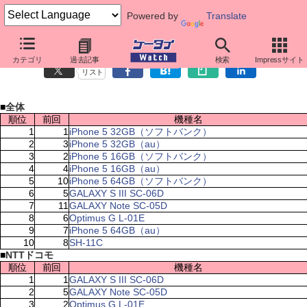
Powered by
Translate
ケータイ売れ筋ランキング（10月22日～10月28日）
カテゴリ
過去記事
検索
Impressサイト
リスト
■
全体
順位
前回
機種名
1
1
iPhone 5 32GB（ソフトバンク）
2
3
iPhone 5 32GB（au）
3
2
iPhone 5 16GB（ソフトバンク）
4
4
iPhone 5 16GB（au）
5
10
iPhone 5 64GB（ソフトバンク）
6
5
GALAXY S III SC-06D
7
11
GALAXY Note SC-05D
8
6
Optimus G L-01E
9
7
iPhone 5 64GB（au）
10
8
SH-11C
■
NTTドコモ
順位
前回
機種名
1
1
GALAXY S III SC-06D
2
5
GALAXY Note SC-05D
3
2
Optimus G L-01E