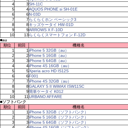
4
3
SH-11C
5
4
AQUOS PHONE si SH-01E
6
6
N-03D
7
7
らくらくホン ベーシック3
8
8
キッズケータイ HW-01D
9
9
ARROWS X F-10D
10
13
らくらくスマートフォン F-12D
■
au
順位
前回
機種名
1
1
iPhone 5 32GB（au）
2
2
iPhone 5 16GB（au）
3
3
iPhone 5 64GB（au）
4
4
iPhone 4S 16GB（au）
5
5
Xperia acro HD IS12S
6
6
F001
7
7
iPhone 4S 32GB（au）
8
8
GALAXY S II WiMAX ISW11SC
9
9
簡単ケータイ K012
10
11
URBANO AFFARE
■
ソフトバンク
順位
前回
機種名
1
1
iPhone 5 32GB（ソフトバンク）
2
2
iPhone 5 16GB（ソフトバンク）
3
3
iPhone 5 64GB（ソフトバンク）
4
4
iPhone 4S 16GB（ソフトバンク）