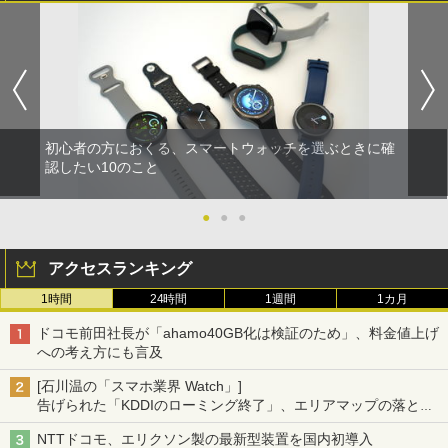
初心者の方におくる、スマートウォッチを選ぶときに確
認したい10のこと
●
●
●
アクセスランキング
1時間
24時間
1週間
1カ月
ドコモ前田社長が「ahamo40GB化は検証のため」、料金値上げ
への考え方にも言及
[石川温の「スマホ業界 Watch」]
告げられた「KDDIのローミング終了」、エリアマップの落とし
穴と楽天モバイルの課題
NTTドコモ、エリクソン製の最新型装置を国内初導入