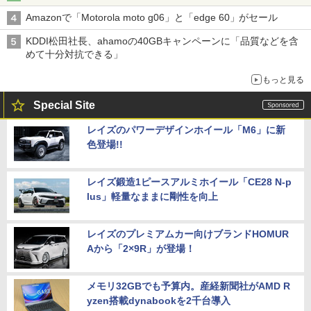
Amazonで「Motorola moto g06」と「edge 60」がセール
KDDI松田社長、ahamoの40GBキャンペーンに「品質などを含
めて十分対抗できる」
もっと見る
Special Site
レイズのパワーデザインホイール「M6」に新
色登場!!
レイズ鍛造1ピースアルミホイール「CE28 N-p
lus」軽量なままに剛性を向上
レイズのプレミアムカー向けブランドHOMUR
Aから「2×9R」が登場！
メモリ32GBでも予算内。産経新聞社がAMD R
yzen搭載dynabookを2千台導入