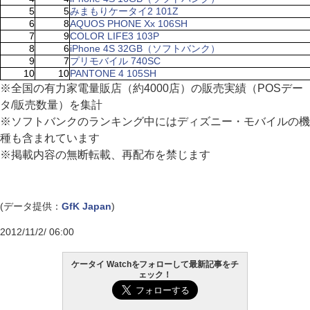
5
5
みまもりケータイ2 101Z
6
8
AQUOS PHONE Xx 106SH
7
9
COLOR LIFE3 103P
8
6
iPhone 4S 32GB（ソフトバンク）
9
7
プリモバイル 740SC
10
10
PANTONE 4 105SH
※全国の有力家電量販店（約4000店）の販売実績（POSデー
タ/販売数量）を集計
※ソフトバンクのランキング中にはディズニー・モバイルの機
種も含まれています
※掲載内容の無断転載、再配布を禁じます
(データ提供：
GfK Japan
)
2012/11/2/ 06:00
ケータイ Watchをフォローして最新記事をチ
ェック！