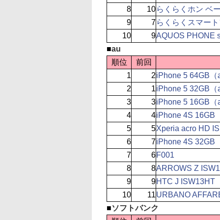
8
10
らくらくホン ベ
9
7
らくらくスマートフ
10
9
AQUOS PHONE s
■
au
順位
前回
1
2
iPhone 5 64GB
2
1
iPhone 5 32GB
3
3
iPhone 5 16GB
4
4
iPhone 4S 16G
5
5
Xperia acro HD I
6
7
iPhone 4S 32G
7
6
F001
8
8
ARROWS Z ISW1
9
9
HTC J ISW13HT
10
11
URBANO AFFAR
■
ソフトバンク