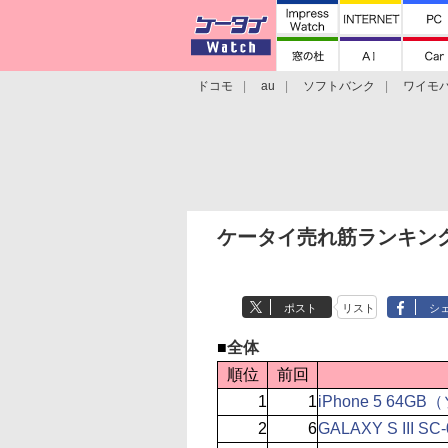
ドコモ
au
ソフトバンク
ワイモ
格安スマホ/SIMフリースマホ
周辺機器/
ケータイ売れ筋ランキング
ポスト
リスト
シ
■
全体
順位
前回
1
1
iPhone 5 64
2
6
GALAXY S III SC