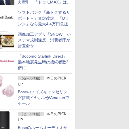
力牽引 「ドコモMAX」は
400万契約突破
ソフトバンク「新トクするサ
ポート＋」査定改定、「Dラ
ンク」なら最大4.4万円負担
画像加工アプリ「SNOW」が
ステマ規制違反、消費者庁が
措置命令
「docomo Starlink Direct」
熊本地震発生時は接続者数3
倍に
本日のPICK
【セール情報】
UP
Boseのノイズキャンセリン
グ搭載イヤホンがAmazonで
セール
本日のPICK
【セール情報】
UP
Boseのホームオーディオが