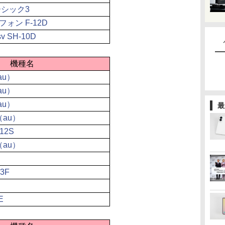
ーシック3
ォン F-12D
v SH-10D
機種名
（au）
（au）
（au）
最
B（au）
S12S
B（au）
3F
E