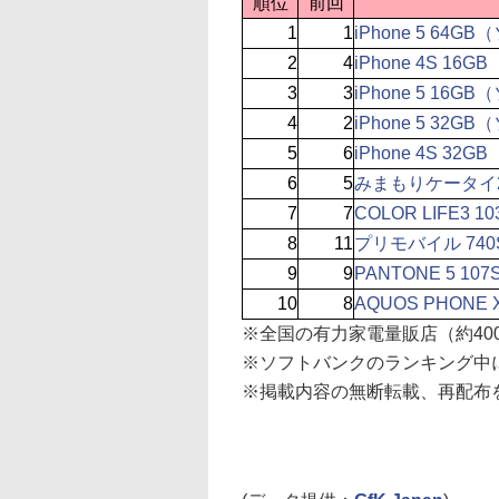
順位
前回
1
1
iPhone 5 64
2
4
iPhone 4S 1
3
3
iPhone 5 16
4
2
iPhone 5 32
5
6
iPhone 4S 3
6
5
みまもりケータイ2 
7
7
COLOR LIFE3 10
8
11
プリモバイル 740
9
9
PANTONE 5 107
10
8
AQUOS PHONE X
※全国の有力家電量販店（約40
※ソフトバンクのランキング中
※掲載内容の無断転載、再配布