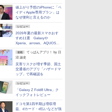
値上がり予想のiPhoneに「ペ
イディApple専用プラン」は
なぜ便利と言えるのか
レビュー
2026年夏の最新スマホおす
すめ11選 Galaxyや
Xperia、arrows、AQUOSな
ど注目機種の特徴は
てっぱんアプリ！
by
日
連載
沼 諭史
災害リスクが増す季節、国土
交通省のアプリ「ハザードマ
ップ」で再確認を
レビュー
「Galaxy Z Fold8 Ultra」ク
イックフォトレビュー
ドコモ第1四半期は増収増
益、dカード・d払いなどが強