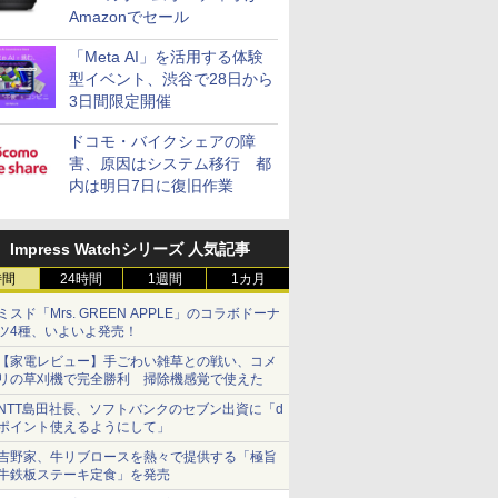
Amazonでセール
「Meta AI」を活用する体験
型イベント、渋谷で28日から
3日間限定開催
ドコモ・バイクシェアの障
害、原因はシステム移行 都
内は明日7日に復旧作業
Impress Watchシリーズ 人気記事
時間
24時間
1週間
1カ月
ミスド「Mrs. GREEN APPLE」のコラボドーナ
ツ4種、いよいよ発売！
【家電レビュー】手ごわい雑草との戦い、コメ
リの草刈機で完全勝利 掃除機感覚で使えた
NTT島田社長、ソフトバンクのセブン出資に「d
ポイント使えるようにして」
吉野家、牛リブロースを熱々で提供する「極旨
牛鉄板ステーキ定食」を発売