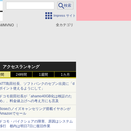
Impress サイト
全カテゴリ
M/MVNO
アクセスランキング
時間
24時間
1週間
1カ月
NTT島田社長、ソフトバンクのセブン出資に「d
ポイント使えるようにして」
ドコモ前田社長が「ahamo40GB化は検証のた
め」、料金値上げへの考え方にも言及
Boseのノイズキャンセリング搭載イヤホンが
Amazonでセール
ドコモ・バイクシェアの障害、原因はシステム
移行 都内は明日7日に復旧作業