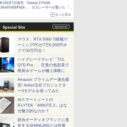
本日8月7日発売「Galaxy Z Fold8
Ultra/Fold8/Flip8」、カズレーザーが驚いた「そ
ば屋のメニュー並みの薄さ」
もっと見る
Special Site
マウス、RTX 5060 Ti搭載ゲ
ーミングPCが7万5,000円オ
フで30万円台！
ハイグレードテレビ「TCL
Q7D Pro」。圧巻の色彩美で
映画＆ゲームが極上体験に
Amazon プライムデー過去最
安! Anker注目プロジェクタ
ー3モデルを使ってみた
AIスマートノートの
iFLYTEK「AINOTE 2」はな
ぜ魅力的なのか？
総合オーディオブランドに進
化するSHANLINGとは何者