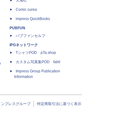
天海社
ス
Comic curea
impress QuickBooks
PUBFUN
パブファンセルフ
IPGネットワーク
TシャツPOD pTa.shop
カスタム写真集POD fabli
e
Impress Group Publication
Information
インプレスグループ
特定商取引法に基づく表示