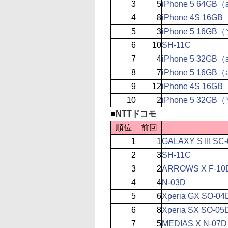
3
5
iPhone 5 64GB
4
8
iPhone 4S 1
5
3
iPhone 5 16
6
10
SH-11C
7
4
iPhone 5 32GB
8
7
iPhone 5 16GB
9
12
iPhone 4S 16G
10
2
iPhone 5 32
■
NTTドコモ
順位
前回
1
1
GALAXY S III SC
2
3
SH-11C
3
2
ARROWS X F-10
4
4
N-03D
5
6
Xperia GX SO-04
6
8
Xperia SX SO-05
7
5
MEDIAS X N-07D