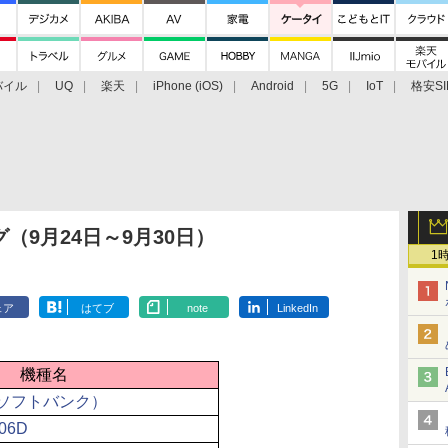
バイル
UQ
楽天
iPhone (iOS)
Android
5G
IoT
格安SI
アクセサリー
業界動向
法人向け
最新技術/その他
（9月24日～9月30日）
1
ェア
はてブ
note
LinkedIn
機種名
GB（ソフトバンク）
-06D