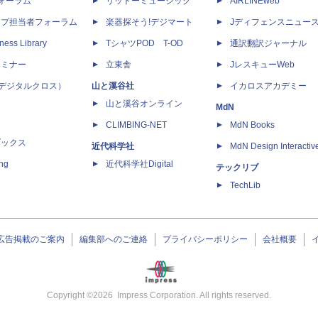
dフォーラム
リットーミュージック
AIRLINEweb
ップ担当者フォーラム
楽器探そう!デジマート
Jディフェンスニュー
ness Library
TシャツPOD T-OD
通訳翻訳ジャーナル
セミナー
立東舎
JレスキューWeb
 X（デジタルクロス）
山と溪谷社
イカロスアカデミー
山と溪谷オンライン
MdN
CLIMBING-NET
MdN Books
ブックス
近代科学社
MdN Design Interactiv
ing
近代科学社Digital
テックリブ
TechLib
広告掲載のご案内
編集部へのご連絡
プライバシーポリシー
会社概要
Copyright ©
2026
Impress Corporation. All rights reserved.