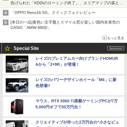
告げられた「KDDIのローミング終了」、エリアマップの落とし
穴と楽天モバイルの課題
「OPPO Reno16 5G」クイックフォトレビュー
[本日の一品]黄色い文字盤とスマイル窓が楽しい国内未発売の
CASIO「AMW-880D」
もっと見る
Special Site
レイズのプレミアムカー向けブランドHOMUR
Aから「2×9R」が登場！
レイズのパワーデザインホイール「M6」に新
色登場!!
マウス、RTX 5060 Ti搭載ゲーミングPCが7万
5,000円オフで30万円台！
クリエイティブが作った2万円台の“小さなピュ