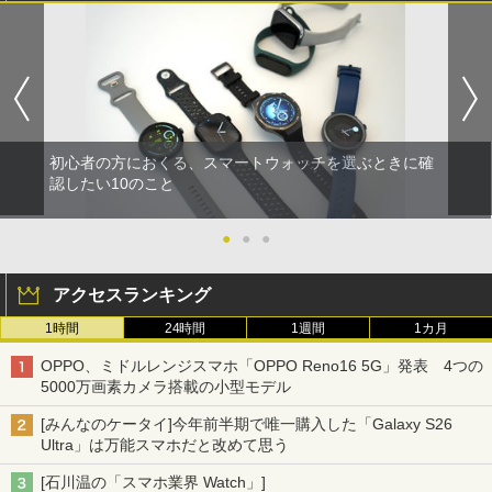
初心者の方におくる、スマートウォッチを選ぶときに確
認したい10のこと
●
●
●
アクセスランキング
1時間
24時間
1週間
1カ月
OPPO、ミドルレンジスマホ「OPPO Reno16 5G」発表 4つの
5000万画素カメラ搭載の小型モデル
[みんなのケータイ]今年前半期で唯一購入した「Galaxy S26
Ultra」は万能スマホだと改めて思う
[石川温の「スマホ業界 Watch」]