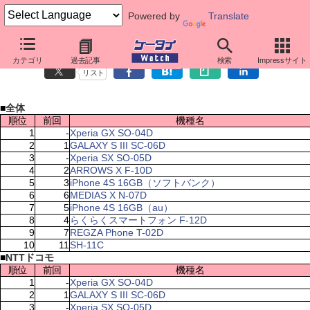
Powered by
Translate
ケータイ売れ筋ランキング（8月6日～8月12日）
カテゴリ
過去記事
検索
Impressサイト
リスト
■
全体
順位
前回
機種名
1
-
Xperia GX SO-04D
2
1
GALAXY S III SC-06D
3
-
Xperia SX SO-05D
4
2
ARROWS X F-10D
5
3
iPhone 4S 16GB（ソフトバンク）
6
6
MEDIAS X N-07D
7
5
iPhone 4S 16GB（au）
8
4
らくらくスマートフォン F-12D
9
7
REGZA Phone T-02D
10
11
SH-11C
■
NTTドコモ
順位
前回
機種名
1
-
Xperia GX SO-04D
2
1
GALAXY S III SC-06D
3
-
Xperia SX SO-05D