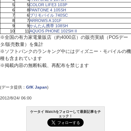
5
5
COLOR LIFE3 103P
6
8
PANTONE 4 105SH
7
6
プリモバイル 740SC
8
7
ARROWS A 101F
9
9
かんたん携帯 108SH
10
11
AQUOS PHONE 102SH II
※全国の有力家電量販店（約4000店）の販売実績（POSデー
タ/販売数量）を集計
※ソフトバンクのランキング中にはディズニー・モバイルの機
種も含まれています
※掲載内容の無断転載、再配布を禁じます
(データ提供：
GfK Japan
)
2012/8/24/ 06:00
ケータイ Watchをフォローして最新記事をチ
ェック！