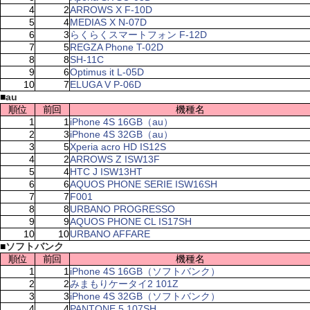
4
2
ARROWS X F-10D
5
4
MEDIAS X N-07D
6
3
らくらくスマートフォン F-12D
7
5
REGZA Phone T-02D
8
8
SH-11C
9
6
Optimus it L-05D
10
7
ELUGA V P-06D
■
au
順位
前回
機種名
1
1
iPhone 4S 16GB（au）
2
3
iPhone 4S 32GB（au）
3
5
Xperia acro HD IS12S
4
2
ARROWS Z ISW13F
5
4
HTC J ISW13HT
6
6
AQUOS PHONE SERIE ISW16SH
7
7
F001
8
8
URBANO PROGRESSO
9
9
AQUOS PHONE CL IS17SH
10
10
URBANO AFFARE
■
ソフトバンク
順位
前回
機種名
1
1
iPhone 4S 16GB（ソフトバンク）
2
2
みまもりケータイ2 101Z
3
3
iPhone 4S 32GB（ソフトバンク）
4
4
PANTONE 5 107SH