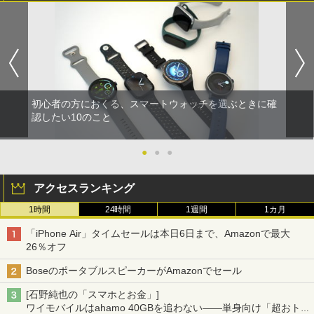
初心者の方におくる、スマートウォッチを選ぶときに確
認したい10のこと
●
●
●
アクセスランキング
1時間
24時間
1週間
1カ月
「iPhone Air」タイムセールは本日6日まで、Amazonで最大
26％オフ
BoseのポータブルスピーカーがAmazonでセール
[石野純也の「スマホとお金」]
ワイモバイルはahamo 40GBを追わない――単身向け「超おトク