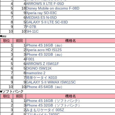
4
4
ARROWS X LTE F-05D
5
18
Disney Mobile on docomo F-08D
6
9
Xperia ray SO-03C
7
6
MEDIAS ES N-05D
8
5
GALAXY S II LTE SC-03D
9
7
P-07B
10
10
SH-11C
■
au
順位
前回
機種名
1
1
iPhone 4S 16GB（au）
2
2
Xperia acro HD IS12S
3
3
iPhone 4S 32GB（au）
4
4
F001
5
6
ARROWS Z ISW11F
6
5
DIGNO ISW11K
7
8
mamorino 2
8
7
簡単ケータイ K010
9
9
GALAXY S II WiMAX ISW11SC
10
10
iPhone 4S 64GB（au）
■
ソフトバンク
順位
前回
機種名
1
1
iPhone 4S 16GB（ソフトバンク）
2
3
iPhone 4S 32GB（ソフトバンク）
3
2
みまもりケータイ 005Z
4
5
プリモバイル 740SC