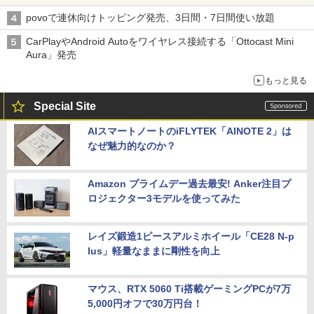
割」の安さと1年限定の注意点
povoで連休向けトッピング発売、3日間・7日間使い放題
CarPlayやAndroid Autoをワイヤレス接続する「Ottocast Mini
Aura」発売
もっと見る
Special Site
AIスマートノートのiFLYTEK「AINOTE 2」は
なぜ魅力的なのか？
Amazon プライムデー過去最安! Anker注目プ
ロジェクター3モデルを使ってみた
レイズ鍛造1ピースアルミホイール「CE28 N-p
lus」軽量なままに剛性を向上
マウス、RTX 5060 Ti搭載ゲーミングPCが7万
5,000円オフで30万円台！