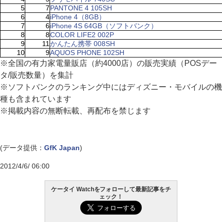
5
7
PANTONE 4 105SH
6
4
iPhone 4（8GB）
7
6
iPhone 4S 64GB（ソフトバンク）
8
8
COLOR LIFE2 002P
9
11
かんたん携帯 008SH
10
9
AQUOS PHONE 102SH
※全国の有力家電量販店（約4000店）の販売実績（POSデー
タ/販売数量）を集計
※ソフトバンクのランキング中にはディズニー・モバイルの機
種も含まれています
※掲載内容の無断転載、再配布を禁じます
(データ提供：
GfK Japan
)
2012/4/6/ 06:00
ケータイ Watchをフォローして最新記事をチ
ェック！