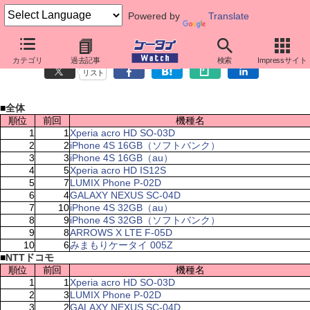
Powered by
Translate
ケータイ売れ筋ランキング（3月26日～4月1日）
カテゴリ
過去記事
検索
Impressサイト
リスト
■
全体
順位
前回
機種名
1
1
Xperia acro HD SO-03D
2
2
iPhone 4S 16GB（ソフトバンク）
3
3
iPhone 4S 16GB（au）
4
5
Xperia acro HD IS12S
5
7
LUMIX Phone P-02D
6
4
GALAXY NEXUS SC-04D
7
10
iPhone 4S 32GB（au）
8
9
iPhone 4S 32GB（ソフトバンク）
9
8
ARROWS X LTE F-05D
10
6
みまもりケータイ 005Z
■
NTTドコモ
順位
前回
機種名
1
1
Xperia acro HD SO-03D
2
3
LUMIX Phone P-02D
3
2
GALAXY NEXUS SC-04D